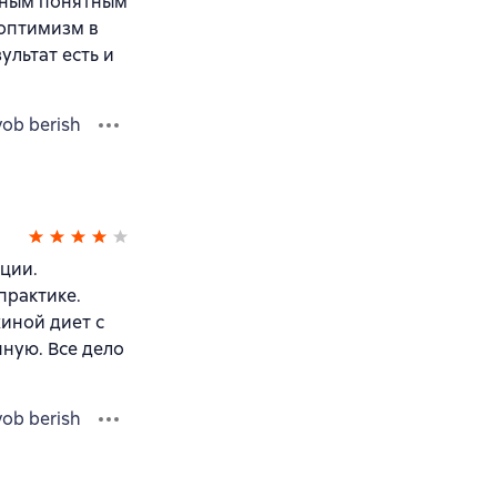
льным понятным
 оптимизм в
ультат есть и
vob berish
ции.
практике.
иной диет с
ную. Все дело
vob berish