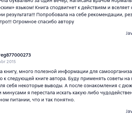
чла буквально за один вечер, написана врачом норма
ским» языком! Книга сподвигнет к действиям и вселяет
и результата!!! Попробовала на себе рекомендации, рез
тро!!! Огромное спасибо автору
Ja
reg877000273
abr 2015
а книгу, много полезной информации для самоорганиза
 к следующей книге автора. Буду применять советы на 
ля себя некоторые выводы. А после ознакомления с дюж
 минусами я перестала искать какую либо чудодействен
ном питании, что и так понятно.
Ja