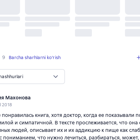
,
9 sharhlar
9
Barcha sharhlarni ko'rish
mashhurlari
я Махонова
l 2018
 понравилась книга, хотя доктор, когда ее показывали п
милой и симпатичной. В тексте прослеживается, что она 
ных людей, описывает их и их аддикцию к пище как слаб
 с пониманием, что нужно лечиться, разбираться, может,