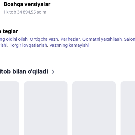
Boshqa versiyalar
1 kitob 34 894,55 soʻm
a teglar
ng oldini olish
,
Ortiqcha vazn
,
Parhezlar
,
Qomatni yaxshilash
,
Salom
ishi
,
To‘g‘ri ovqatlanish
,
Vaznning kamayishi
tob bilan o'qiladi