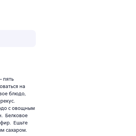
– пять
оваться на
вое блюдо,
ерекус.
людо с овощным
н. Белковое
ефир. Ешьте
ым сахаром.