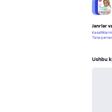
Janrlar v
Kasalliklarni
Tana parvar
Ushbu ki