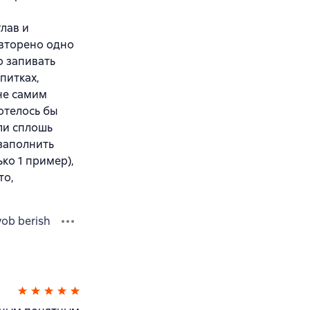
глав и
овторено одно
о запивать
апитках,
не самим
отелось бы
сли сплошь
 заполнить
ко 1 пример),
то,
vob berish