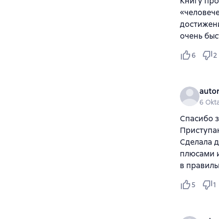
Книгу про
«человече
достижени
очень быс
6
2
auto
6 Okt
Спасибо з
Приступаю
Сделала д
плюсами и
в правиль
5
1