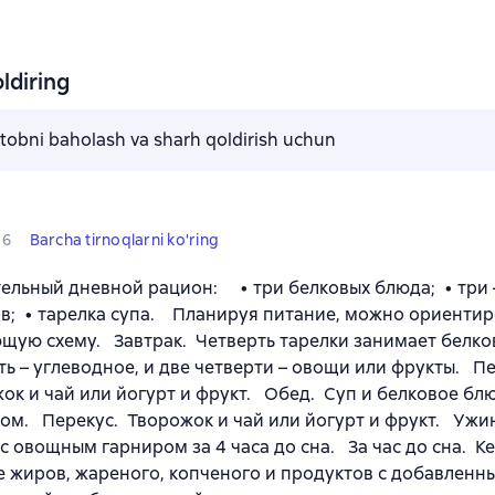
ldiring
kitobni baholash va sharh qoldirish uchun
6
Barcha tirnoqlarni ko'ring
ельный дневной рацион: • три белковых блюда; • три 
в; • тарелка супа. Планируя питание, можно ориентир
щую схему. Завтрак. Четверть тарелки занимает белко
ть – углеводное, и две четверти – овощи или фрукты. П
ок и чай или йогурт и фрукт. Обед. Суп и белковое б
ом. Перекус. Творожок и чай или йогурт и фрукт. Ужи
с овощным гарниром за 4 часа до сна. За час до сна. К
 жиров, жареного, копченого и продуктов с добавленн