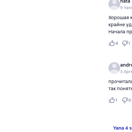
nata
9 Yan
Хорошая к
крайне уд
Начала пр
4
1
andr
3 Apr
прочитала
так понят
1
0
Yana 4 s