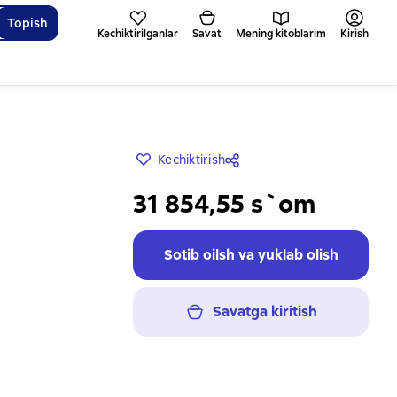
Topish
Kechiktirilganlar
Savat
Mening kitoblarim
Kirish
Kechiktirish
31 854,55 s`om
Sotib oilsh va yuklab olish
Savatga kiritish