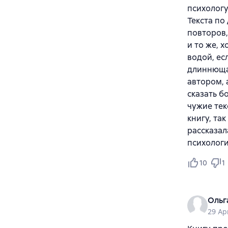
психологу
Текста по
повторов,
и то же, 
водой, ес
длиннющая
автором, 
сказать бо
чужие тек
книгу, та
рассказал
психологи
10
1
Ольг
29 Ap