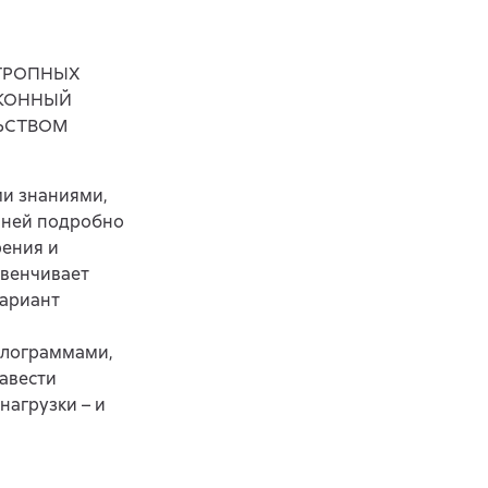
ОТРОПНЫХ
АКОННЫЙ
ЬСТВОМ
ми знаниями,
В ней подробно
рения и
звенчивает
вариант
илограммами,
навести
нагрузки – и