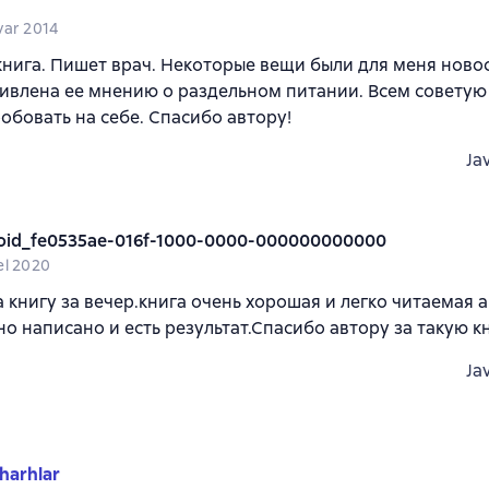
var 2014
нига. Пишет врач. Некоторые вещи были для меня новос
ивлена ее мнению о раздельном питании. Всем советую
обовать на себе. Спасибо автору!
Ja
oid_fe0535ae-016f-1000-0000-000000000000
el 2020
 книгу за вечер.книга очень хорошая и легко читаемая а
но написано и есть результат.Спасибо автору за такую к
Ja
harhlar