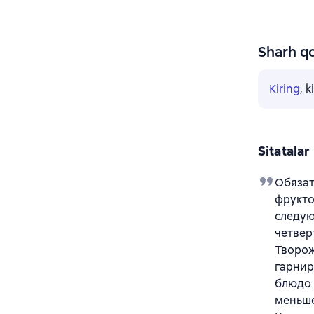
Sharh qo
Kiring
, 
Sitatalar
Обязат
фрукто
следую
четвер
Творож
гарнир
блюдо 
меньше