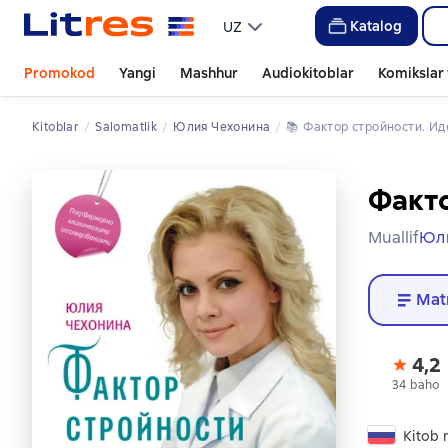
Katalog
UZ
Promokod
Yangi
Mashhur
Audiokitoblar
Komikslar 
Kitoblar
salomatlik
Юлия Чехонина
📚 
Фактор стройности. И
Факто
Muallif
Юл
Mat
4,2
34 baho
Kitob r