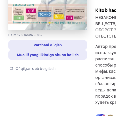
Kitob ha
НЕЗАКОН
ВЕЩЕСТВ
ОБОРОТ 
Hajm 178 sahifa
16+
ОТВЕТСТ
Parchani o`qish
Автор пре
используя
Muallif yangiliklariga obuna bo‘lish
расписаны
способы 
O`qilgan deb belgilash
мифы, кас
организац
сбаланси
ведь, дел
порядок в
худеть кр