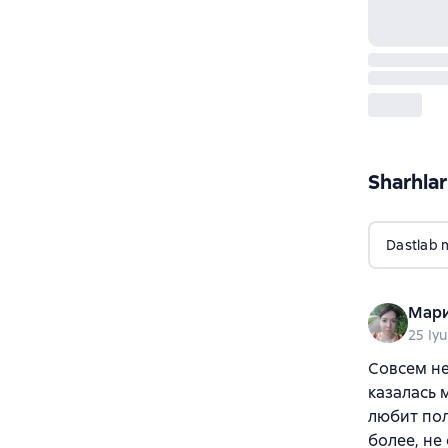
Sharhlar
Dastlab 
Мари
25 Iyu
Совсем не
казалась 
любит пол
более, не