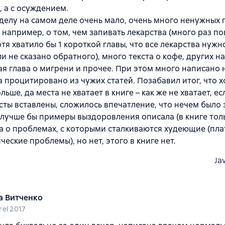
, а с осуждением.
 делу на самом деле очень мало, очень много ненужных 
 например, о том, чем запивать лекарства (много раз п
хотя хватило бы 1 короткой главы, что все лекарства нужн
ли не сказано обратного), много текста о кофе, других н
 глава о мигрени и прочее. При этом много написано 
а процитировано из чужих статей. Позабавил итог, что х
льше, да места не хватает в книге – как же не хватает, е
сты вставлены, сложилось впечатление, что нечем было
к лучше бы примеры выздоровления описала (в книге толь
а о проблемах, с которыми сталкиваются худеющие (пла
ческие проблемы), но нет, этого в книге нет.
Ja
а Витченко
rel 2017