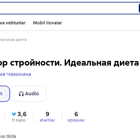
va vebtunlar
Mobil ilovalar
деальная диета
р стройности. Идеальная диета
ия Чехонина
n
Audio
3,6
9
6
11 baho
sharhlar
iqtiboslar
us tilida