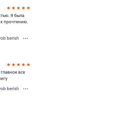
тью. Я была
 к прочтению.
vob berish
 главное все
нигу
vob berish