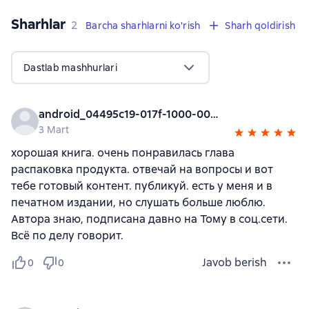
Sharhlar
,
2 sharhlar
2
Barcha sharhlarni ko'rish
Sharh qoldirish
Dastlab mashhurlari
android_04495c19-017f-1000-0000-000000000000
3 Mart
хорошая книга. очень понравилась глава
распаковка продукта. отвечай на вопросы и вот
тебе готовый контент. публикуй. есть у меня и в
печатном издании, но слушать больше люблю.
Автора знаю, подписана давно на Тому в соц.сети.
Всё по делу говорит.
Javob berish
0
0