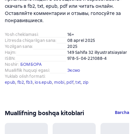
скачать в fb2, txt, epub, pdf или читать онлайн.
Оставляйте комментарии и отзывы, голосуйте за
понравившиеся.
Yosh cheklamasi
:
16+
Litresda chiqarilgan sana
:
08 aprel 2025
Yozilgan sana
:
2025
Hajm
:
149 Sahifa 32 illyustratsiayalar
ISBN
:
978-5-04-221088-4
Noshir
:
БОМБОРА
Mualliflik huquqi egasi
:
Эксмо
Yuklab olish formati
:
epub
, 
fb2
, 
fb3
, 
ios.epub
, 
mobi
, 
pdf
, 
txt
, 
zip
Muallifning boshqa kitoblari
Barcha