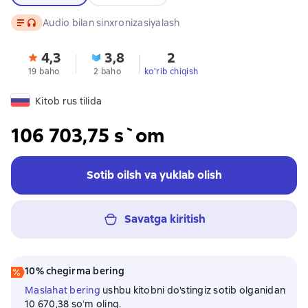
Matn
, audio format mavjud
Audio bilan sinxronizasiyalash
4,3
3,8
2
19 baho
2 baho
ko'rib chiqish
Kitob rus tilida
106 703,75 s`om
Sotib oilsh va yuklab olish
Savatga kiritish
10% chegirma bering
Maslahat bering
ushbu kitobni do'stingiz sotib olganidan
10 670,38 soʻm oling.