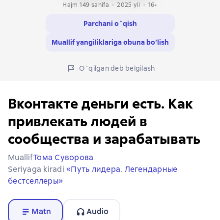
Hajm 149 sahifa
2025
yil
16+
Parchani o`qish
Muallif yangiliklariga obuna bo‘lish
O`qilgan deb belgilash
Вконтакте деньги есть. Как
привлекать людей в
сообщества и зарабатывать
Muallif
Тома Суворова
Seriyaga kiradi
«Путь лидера. Легендарные
бестселлеры»
Matn
Audio