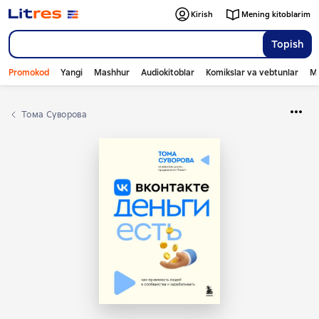
Kirish
Mening kitoblarim
Topish
Promokod
Yangi
Mashhur
Audiokitoblar
Komikslar va vebtunlar
Mo
Тома Суворова