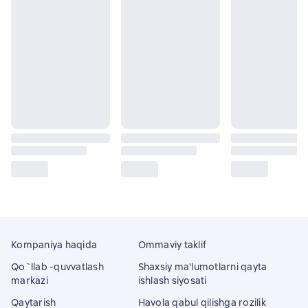
Kompaniya haqida
Ommaviy taklif
Qo`llab -quvvatlash
Shaxsiy ma'lumotlarni qayta
markazi
ishlash siyosati
Qaytarish
Havola qabul qilishga rozilik