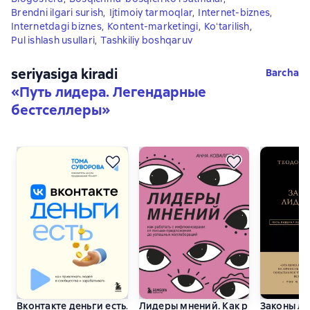
Brendni ilgari surish
,
Ijtimoiy tarmoqlar
,
Internet-biznes
,
Internetdagi biznes
,
Kontent-marketingi
,
Koʻtarilish
,
Pul ishlash usullari
,
Tashkiliy boshqaruv
seriyasiga kiradi
Barcha
«
Путь лидера. Легендарные
бестселлеры
»
Вконтакте деньги есть. Как привлекать людей в сообществ
Лидеры мнений. Как работать с 
Законы л