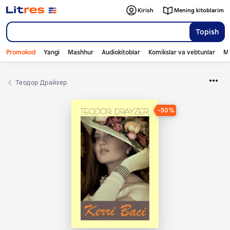
Kirish
Mening kitoblarim
Topish
Promokod
Yangi
Mashhur
Audiokitoblar
Komikslar va vebtunlar
Mo
Теодор Драйзер
−50%