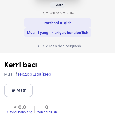
Matn
Hajm 580 sahifa
16+
Parchani o`qish
Muallif yangiliklariga obuna bo‘lish
O`qilgan deb belgilash
Kerri bacı
Muallif
Теодор Драйзер
Matn
0,0
0
Kitobni baholang
Izoh qoldirish