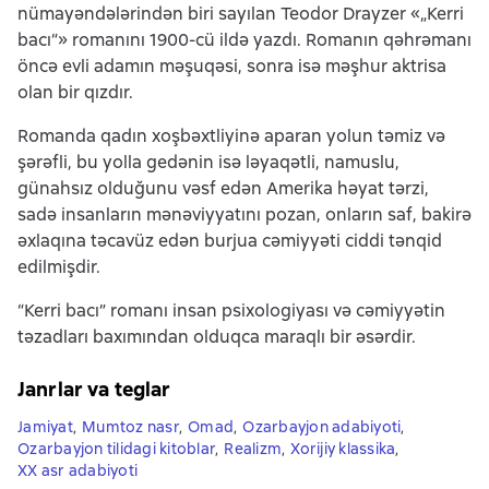
nümayəndələrindən biri sayılan Teodor Drayzer «„Kerri
bacı“» romanını 1900-cü ildə yazdı. Romanın qəhrəmanı
öncə evli adamın məşuqəsi, sonra isə məşhur aktrisa
olan bir qızdır.
Romanda qadın xoşbəxtliyinə aparan yolun təmiz və
şərəfli, bu yolla gedənin isə ləyaqətli, namuslu,
günahsız olduğunu vəsf edən Amerika həyat tərzi,
sadə insanların mənəviyyatını pozan, onların saf, bakirə
əxlaqına təcavüz edən burjua cəmiyyəti ciddi tənqid
edilmişdir.
“Kerri bacı” romanı insan psixologiyası və cəmiyyətin
təzadları baxımından olduqca maraqlı bir əsərdir.
Janrlar va teglar
Jamiyat
,
Mumtoz nasr
,
Omad
,
Ozarbayjon adabiyoti
,
Ozarbayjon tilidagi kitoblar
,
Realizm
,
Xorijiy klassika
,
XX asr adabiyoti