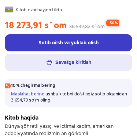
Kitob ozarbayjon tilida
18 273,91 s`om
−50%
36 547,82 s`om
Sotib oilsh va yuklab olish
Savatga kiritish
10% chegirma bering
Maslahat bering
ushbu kitobni do'stingiz sotib olganidan
3 654,79 soʻm oling.
Kitob haqida
Dünya şöhrətli yazıçı və ictimai xadim, amerikan
ədəbiyyatında realizmin ən görkəmli