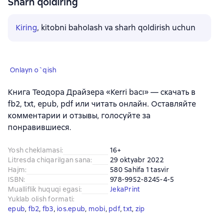
Sharh qoldiring
Kiring
, kitobni baholash va sharh qoldirish uchun
Onlayn o`qish
Книга Теодора Драйзера «Kerri bacı» — скачать в
fb2, txt, epub, pdf или читать онлайн. Оставляйте
комментарии и отзывы, голосуйте за
понравившиеся.
Yosh cheklamasi
:
16+
Litresda chiqarilgan sana
:
29 oktyabr 2022
Hajm
:
580 Sahifa 1 tasvir
ISBN
:
978-9952-8245-4-5
Mualliflik huquqi egasi
:
JekaPrint
Yuklab olish formati
:
epub
, 
fb2
, 
fb3
, 
ios.epub
, 
mobi
, 
pdf
, 
txt
, 
zip