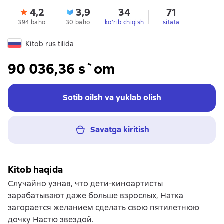
4,2
3,9
34
71
394 baho
30 baho
ko'rib chiqish
sitata
Kitob rus tilida
90 036,36 s`om
Sotib oilsh va yuklab olish
Savatga kiritish
Kitob haqida
Случайно узнав, что дети-киноартисты
зарабатывают даже больше взрослых, Натка
загорается желанием сделать свою пятилетнюю
дочку Настю звездой.