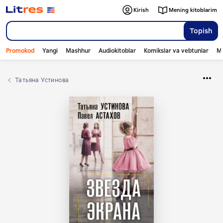
Kirish
Mening kitoblarim
Topish
Promokod
Yangi
Mashhur
Audiokitoblar
Komikslar va vebtunlar
Mo
Татьяна Устинова