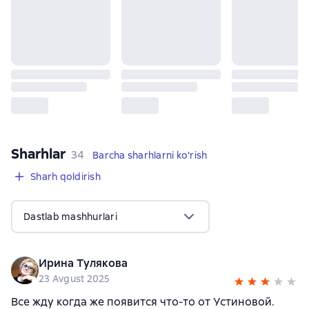
Sharhlar
,
34 sharhlar
34
Barcha sharhlarni ko'rish
Sharh qoldirish
Dastlab mashhurlari
Ирина Тулякова
23 Avgust 2025
Все жду когда же появится что-то от Устиновой.