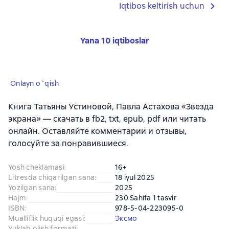
Iqtibos keltirish uchun
Yana 10 iqtiboslar
Onlayn o`qish
Книга Татьяны Устиновой, Павла Астахова «Звезда
экрана» — скачать в fb2, txt, epub, pdf или читать
онлайн. Оставляйте комментарии и отзывы,
голосуйте за понравившиеся.
Yosh cheklamasi
:
16+
Litresda chiqarilgan sana
:
18 iyul 2025
Yozilgan sana
:
2025
Hajm
:
230 Sahifa 1 tasvir
ISBN
:
978-5-04-223095-0
Mualliflik huquqi egasi
:
Эксмо
Yuklab olish formati
: