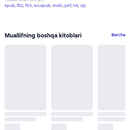
epub
, 
fb2
, 
fb3
, 
ios.epub
, 
mobi
, 
pdf
, 
txt
, 
zip
Muallifning boshqa kitoblari
Barcha