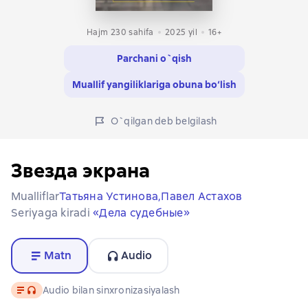
Hajm 230 sahifa
2025
yil
16+
Parchani o`qish
Muallif yangiliklariga obuna bo‘lish
O`qilgan deb belgilash
Звезда экрана
Mualliflar
Татьяна Устинова,
Павел Астахов
Seriyaga kiradi
«Дела судебные»
Matn
Audio
Matn
, audio format mavjud
Audio bilan sinxronizasiyalash