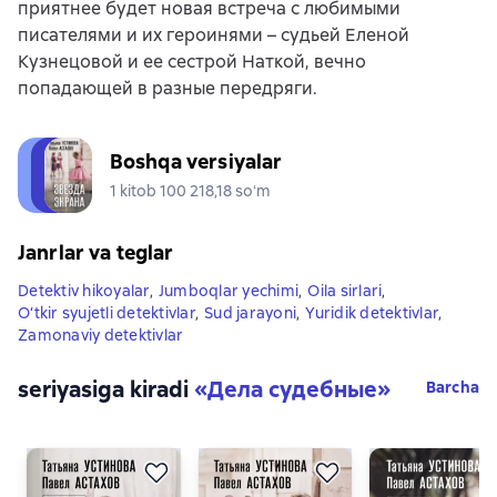
приятнее будет новая встреча с любимыми
писателями и их героинями – судьей Еленой
Кузнецовой и ее сестрой Наткой, вечно
попадающей в разные передряги.
Boshqa versiyalar
1 kitob 100 218,18 soʻm
Janrlar va teglar
Detektiv hikoyalar
,
Jumboqlar yechimi
,
Oila sirlari
,
O‘tkir syujetli detektivlar
,
Sud jarayoni
,
Yuridik detektivlar
,
Zamonaviy detektivlar
seriyasiga kiradi
«
Дела судебные
»
Barcha