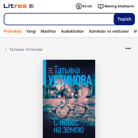
Kirish
Mening kitoblarim
Topish
Promokod
Yangi
Mashhur
Audiokitoblar
Komikslar va vebtunlar
Mo
Татьяна Устинова