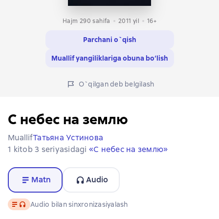
Hajm 290 sahifa
2011
yil
16+
Parchani o`qish
Muallif yangiliklariga obuna bo‘lish
O`qilgan deb belgilash
С небес на землю
Muallif
Татьяна Устинова
1 kitob 3 seriyasidagi
«С небес на землю»
Matn
Audio
Matn
, audio format mavjud
Audio bilan sinxronizasiyalash