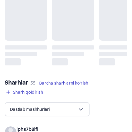
Sharhlar
,
55 sharhlar
55
Barcha sharhlarni ko'rish
Sharh qoldirish
Dastlab mashhurlari
iphs7b8lfi