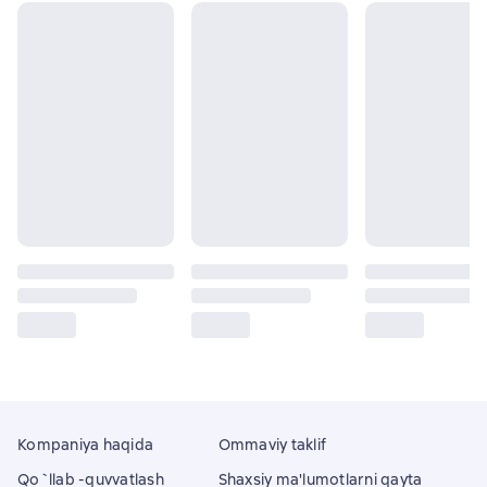
Kompaniya haqida
Ommaviy taklif
Qo`llab -quvvatlash
Shaxsiy ma'lumotlarni qayta