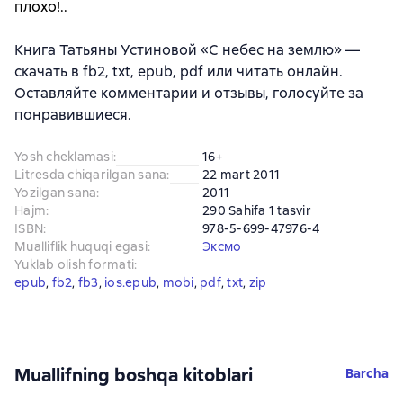
плохо!..
Книга Татьяны Устиновой «С небес на землю» —
скачать в fb2, txt, epub, pdf или читать онлайн.
Оставляйте комментарии и отзывы, голосуйте за
понравившиеся.
Yosh cheklamasi
:
16+
Litresda chiqarilgan sana
:
22 mart 2011
Yozilgan sana
:
2011
Hajm
:
290 Sahifa 1 tasvir
ISBN
:
978-5-699-47976-4
Mualliflik huquqi egasi
:
Эксмо
Yuklab olish formati
:
epub
, 
fb2
, 
fb3
, 
ios.epub
, 
mobi
, 
pdf
, 
txt
, 
zip
Muallifning boshqa kitoblari
Barcha