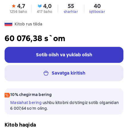
4,7
4,0
55
40
1256 baho
417 baho
sharhlar
iqtiboslar
Kitob rus tilida
60 076,38 s`om
Sotib oilsh va yuklab olish
Savatga kiritish
10% chegirma bering
Maslahat bering
ushbu kitobni do'stingiz sotib olganidan
6 007,64 soʻm oling.
Kitob haqida