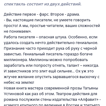
спектакль состоит из двух действий.
Действие первое - фарс. Второе - драма.
- Вы, настоящие писатели, не умеете говорить
просто! А мы, простые читатели, ваших сложностей
не понимаем».
Работа писателя – опасная штука. Особенно, если
удалось создать нечто действительно гениальное.
Признание часто приходит рука об руку с черной
завистью. Гениальный писатель гораздо богаче
миллионера. Миллионы можно попробовать
заработать или попросту отнять, талант – никогда.
И завистников это злит ещё сильнее… Ох уж это
жгучее желание опустить зарвавшегося выскочку с
небес на землю!
Новая книга мастера современной прозы Татьяны
Устиновой как раз об этом. Театром действия для
романа послужили стены издательства «Алфавит» -
«самого крупного по величине в России и третьего