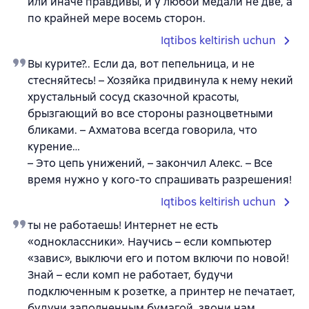
или иначе правдивы, и у любой медали не две, а
по крайней мере восемь сторон.
Iqtibos keltirish uchun
Вы курите?.. Если да, вот пепельница, и не
стесняйтесь! – Хозяйка придвинула к нему некий
хрустальный сосуд сказочной красоты,
брызгающий во все стороны разноцветными
бликами. – Ахматова всегда говорила, что
курение…
– Это цепь унижений, – закончил Алекс. – Все
время нужно у кого-то спрашивать разрешения!
Iqtibos keltirish uchun
ты не работаешь! Интернет не есть
«одноклассники». Научись – если компьютер
«завис», выключи его и потом включи по новой!
Знай – если комп не работает, будучи
подключенным к розетке, а принтер не печатает,
будучи заполненным бумагой, звони нам,