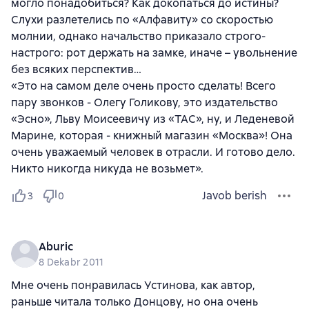
могло понадобиться? Как докопаться до истины?
Слухи разлетелись по «Алфавиту» со скоростью
молнии, однако начальство приказало строго-
настрого: рот держать на замке, иначе – увольнение
без всяких перспектив…
«Это на самом деле очень просто сделать! Всего
пару звонков - Олегу Голикову, это издательство
«Эсно», Льву Моисеевичу из «ТАС», ну, и Леденевой
Марине, которая - книжный магазин «Москва»! Она
очень уважаемый человек в отрасли. И готово дело.
Никто никогда никуда не возьмет».
Javob berish
3
0
Aburic
8 Dekabr 2011
Мне очень понравилась Устинова, как автор,
раньше читала только Донцову, но она очень