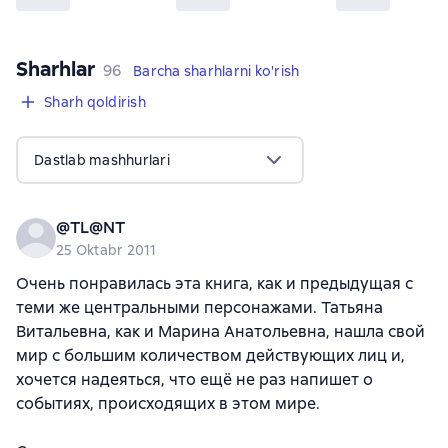
Sharhlar
,
96 sharhlar
96
Barcha sharhlarni ko'rish
Sharh qoldirish
Dastlab mashhurlari
@TL@NT
25 Oktabr 2011
Очень понравилась эта книга, как и предыдущая с
теми же центральными персонажами. Татьяна
Витальевна, как и Марина Анатольевна, нашла свой
мир с большим количеством действующих лиц и,
хочется надеяться, что ещё не раз напишет о
событиях, происходящих в этом мире.