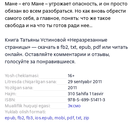
Мане – его Мане – угрожает опасность, и он просто
обязан во всем разобраться. Но как вновь обрести
самого себя, а главное, понять: что же такое
свобода и на что ты готов ради нее…
Книга Татьяны Устиновой «Неразрезанные
страницы» — скачать в fb2, txt, epub, pdf или читать
онлайн. Оставляйте комментарии и отзывы,
голосуйте за понравившиеся.
Yosh cheklamasi
:
16+
Litresda chiqarilgan sana
:
29 sentyabr 2011
Yozilgan sana
:
2011
Hajm
:
310 Sahifa 1 tasvir
ISBN
:
978-5-699-51411-3
Mualliflik huquqi egasi
:
Эксмо
Yuklab olish formati
:
epub
, 
fb2
, 
fb3
, 
ios.epub
, 
mobi
, 
pdf
, 
txt
, 
zip