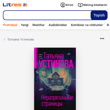
Kirish
Mening kitoblarim
Topish
Promokod
Yangi
Mashhur
Audiokitoblar
Komikslar va vebtunlar
Mo
Татьяна Устинова