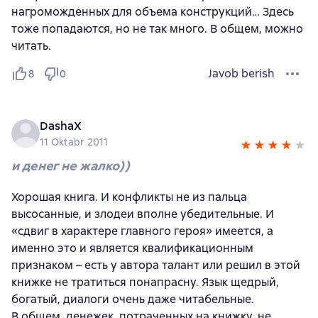
нагроможденных для объема конструкций… Здесь
тоже попадаются, но не так много. В общем, можно
читать.
Javob berish
8
0
DashaX
11 Oktabr 2011
и денег не жалко))
Хорошая книга. И конфликты не из пальца
высосанные, и злодеи вполне убедительные. И
«сдвиг в характере главного героя» имеется, а
именно это и является квалификационным
признаком – есть у автора талант или решил в этой
книжке не тратиться понапрасну. Язык щедрый,
богатый, диалоги очень даже читабельные.
В общем, денежек, потраченных на книжку, не