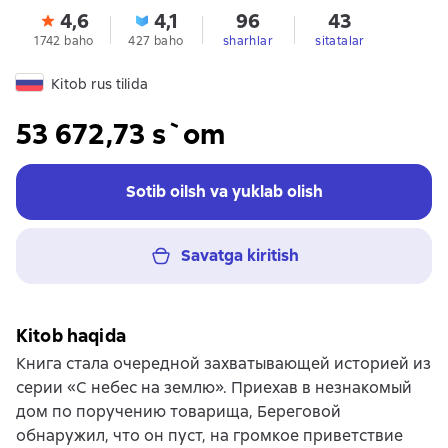
4,6
4,1
96
43
1742 baho
427 baho
sharhlar
sitatalar
Kitob rus tilida
53 672,73 s`om
Sotib oilsh va yuklab olish
Savatga kiritish
Kitob haqida
Книга стала очередной захватывающей историей из
серии «С небес на землю». Приехав в незнакомый
дом по поручению товарища, Береговой
обнаружил, что он пуст, на громкое приветствие