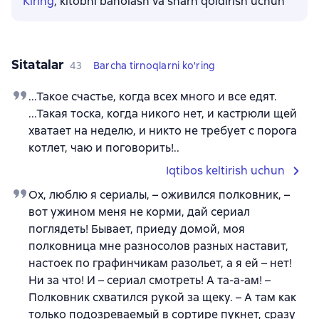
Kiring
, kitobni baholash va sharh qoldirish uchun
Sitatalar
43
Barcha tirnoqlarni ko'ring
...Такое счастье, когда всех много и все едят.
...Такая тоска, когда никого нет, и кастрюли щей
хватает на неделю, и никто не требует с порога
котлет, чаю и поговорить!..
Iqtibos keltirish uchun
Ох, люблю я сериалы, – оживился полковник, –
вот ужином меня не корми, дай сериал
поглядеть! Бывает, приеду домой, моя
полковница мне разносолов разных наставит,
настоек по графинчикам разольет, а я ей – нет!
Ни за что! И – сериал смотреть! А та-а-ам! –
Полковник схватился рукой за щеку. – А там как
только подозреваемый в сортире пукнет, сразу