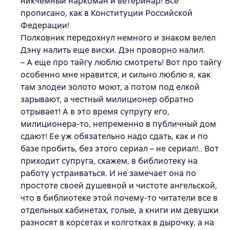
никчемный наркоман и ветеринар! Все
прописано, как в Конституции Российской
Федерации!
Полковник передохнул немного и знаком велел
Дэну налить еще виски. Дэн проворно налил.
– А еще про тайгу люблю смотреть! Вот про тайгу
особенно мне нравится, и сильно люблю я, как
там злодеи золото моют, а потом под елкой
зарывают, а честный милиционер обратно
отрывает! А в это время супругу его,
милиционера-то, непременно в публичный дом
сдают! Ее уж обязательно надо сдать, как и по
базе пробить, без этого сериал – не сериал!.. Вот
приходит супруга, скажем, в библиотеку на
работу устраиваться. И не замечает она по
простоте своей душевной и чистоте ангельской,
что в библиотеке этой почему-то читатели все в
отдельных кабинетах, голые, а книги им девушки
разносят в корсетах и колготках в дырочку, а на