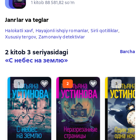
1 kitob 88 581,82 soʻm
Janrlar va teglar
Halokatli xavf
,
Hayajonli ishqiy romanlar
,
Sirli qotilliklar
,
Xususiy tergov
,
Zamonaviy detektivlar
2 kitob 3 seriyasidagi
Barcha
«С небес на землю»