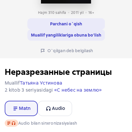
Hajm 310 sahifa
2011
yil
16+
Parchani o`qish
Muallif yangiliklariga obuna bo‘lish
O`qilgan deb belgilash
Неразрезанные страницы
Muallif
Татьяна Устинова
2 kitob 3 seriyasidagi
«С небес на землю»
Matn
Audio
Matn
, audio format mavjud
Audio bilan sinxronizasiyalash