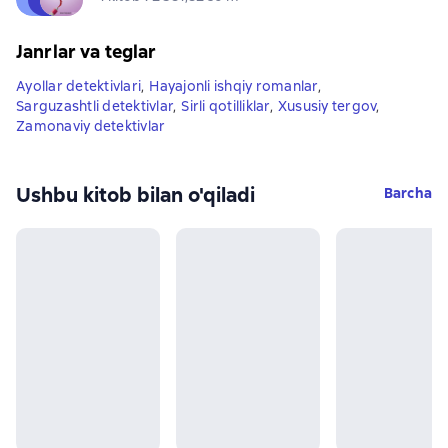
Janrlar va teglar
Ayollar detektivlari
,
Hayajonli ishqiy romanlar
,
Sarguzashtli detektivlar
,
Sirli qotilliklar
,
Xususiy tergov
,
Zamonaviy detektivlar
Ushbu kitob bilan o'qiladi
Barcha