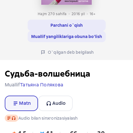
Hajm 270 sahifa
2016
yil
16+
Parchani o`qish
Muallif yangiliklariga obuna bo‘lish
O`qilgan deb belgilash
Судьба-волшебница
Muallif
Татьяна Полякова
Matn
Audio
Matn
, audio format mavjud
Audio bilan sinxronizasiyalash