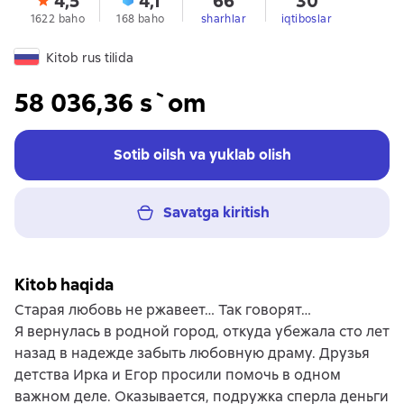
4,5
4,1
66
30
1622 baho
168 baho
sharhlar
iqtiboslar
Kitob rus tilida
58 036,36 s`om
Sotib oilsh va yuklab olish
Savatga kiritish
Kitob haqida
Старая любовь не ржавеет… Так говорят…
Я вернулась в родной город, откуда убежала сто лет
назад в надежде забыть любовную драму. Друзья
детства Ирка и Егор просили помочь в одном
важном деле. Оказывается, подружка сперла деньги