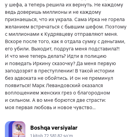
у шефа, а теперь решила их вернуть. Не каждому
ведь доверишь миллионы и не каждому
признаешься, что их украла. Сама Ирка не горела
желанием встречаться с бывшим шефом. Поэтому
с миллионами к Кудрявцеву отправляют меня.
Вскоре после того, как я отдала сумку с деньгами,
его убили. Выходит, подруга меня подставила?!
И что мне теперь делать? Идти в полицию
и поведать Иркину сказочку? Да меня первую
заподозрят в преступлении! В такой истории
без адвоката не обойтись. И он не преминул
появиться! Марк Левандовский оказался
воплощением женских грез о благородном
и сильном. А во мне борются две страсти:
моя первая любовь и новое чувство…
Boshqa versiyalar
1 kitob 72 581,82 soʻm