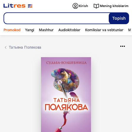
Kirish
Mening kitoblarim
Topish
Promokod
Yangi
Mashhur
Audiokitoblar
Komikslar va vebtunlar
Mo
Татьяна Полякова