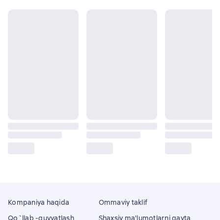
Kompaniya haqida
Ommaviy taklif
Qo`llab -quvvatlash
Shaxsiy ma'lumotlarni qayta