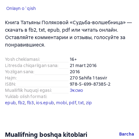
Onlayn o`qish
Книга Татьяны Поляковой «Судьба-волшебница» —
скачать в fb2, txt, epub, pdf или читать онлайн.
Оставляйте комментарии и отзывы, голосуйте за
понравившиеся.
Yosh cheklamasi
:
16+
Litresda chiqarilgan sana
:
21 mart 2016
Yozilgan sana
:
2016
Hajm
:
270 Sahifa 1 tasvir
ISBN
:
978-5-699-87385-2
Mualliflik huquqi egasi
:
Эксмо
Yuklab olish formati
:
epub
, 
fb2
, 
fb3
, 
ios.epub
, 
mobi
, 
pdf
, 
txt
, 
zip
Muallifning boshqa kitoblari
Barcha