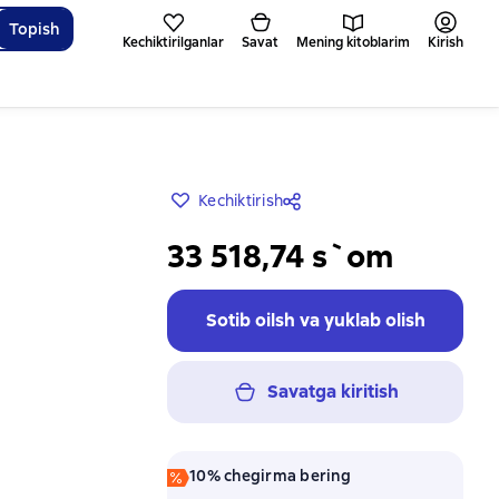
Topish
Kechiktirilganlar
Savat
Mening kitoblarim
Kirish
Kechiktirish
33 518,74 s`om
Sotib oilsh va yuklab olish
Savatga kiritish
10% chegirma bering