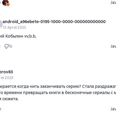
Ja
0
android_a96ebe1e-0195-1000-0000-000000000000
13 Aprel 2025
й Кобылин vv,b,b,
Ja
2
0
brov83
rel 2025
ирается когда нить заканчивать серию? Стала раздража
го времени превращать книги в бесконечные сериалы с
м сюжета.
Ja
3