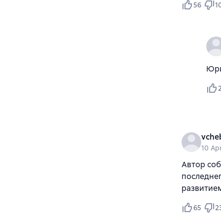
56
1
Юри
vche
10 Ap
Автор соб
последне
развитие
65
2