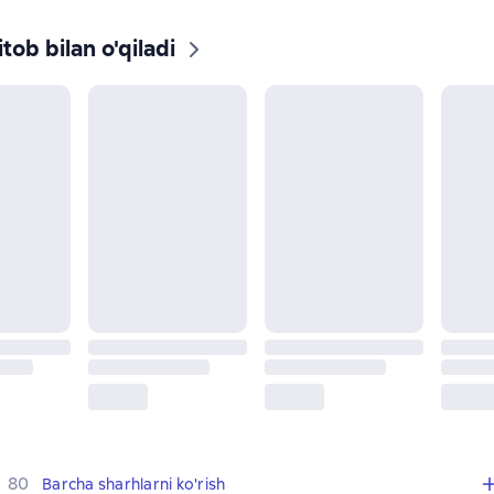
tob bilan o'qiladi
,
80 sharhlar
80
Barcha sharhlarni ko'rish