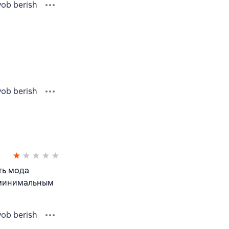
vob berish
vob berish
ть мода
 минимальным
vob berish