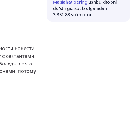
Maslahat bering
ushbu kitobni
do'stingiz sotib olganidan
3 351,88 soʻm oling.
ности нанести
 с сектантами.
Больдо, секта
монами, потому