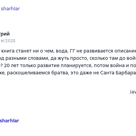
 sharhlar
трий
rel 2025
а книга станет ни о чем, вода, ГГ не развивается описани
од разными словами, да жуть просто, сколько там до вой
 20 лет только развитие планируется, потом война и по
хе, раскошеливаемся братва, это даже не Санта Барбара,
Ja
sharhlar