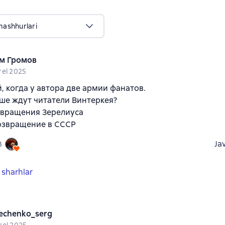
mashhurlari
м Громов
rel 2025
й, когда у автора две армии фанатов.
ше ждут читатели Винтеркея?
звращения Зерелиуса
озвращение в СССР
Ja
3
 sharhlar
echenko_serg