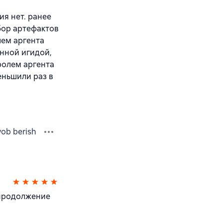
ия нет. ранее
ор артефактов
лем аргента
анной игидой,
ролем аргента
еньшили раз в
vob berish
 продолжение