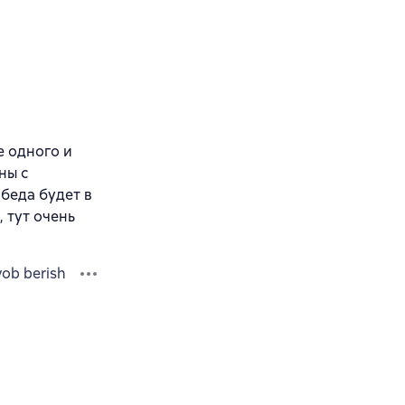
е одного и
ны с
беда будет в
 тут очень
vob berish