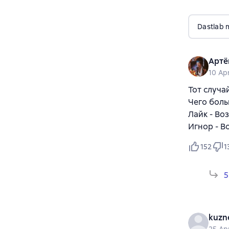
Dastlab 
Артё
10 Ap
Тот случа
Чего боль
Лайк - Во
Игнор - В
152
1
5
kuzn