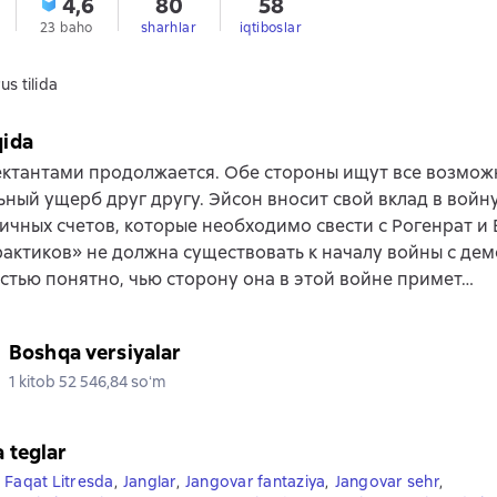
4,6
80
58
23 baho
sharhlar
iqtiboslar
us tilida
qida
ектантами продолжается. Обе стороны ищут все возмож
ный ущерб друг другу. Эйсон вносит свой вклад в войну
чных счетов, которые необходимо свести с Рогенрат и 
актиков» не должна существовать к началу войны с де
стью понятно, чью сторону она в этой войне примет…
Boshqa versiyalar
1 kitob 52 546,84 soʻm
a teglar
Faqat Litresda
,
Janglar
,
Jangovar fantaziya
,
Jangovar sehr
,