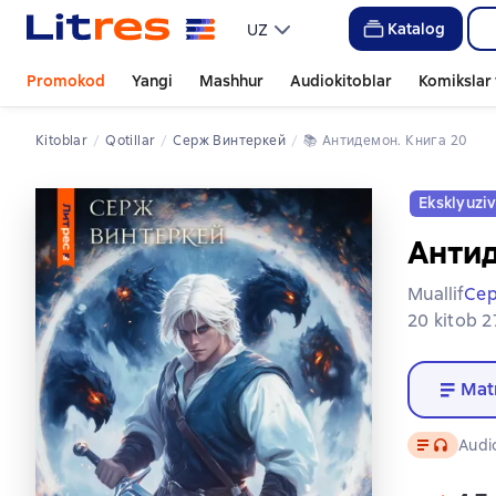
Katalog
UZ
Promokod
Yangi
Mashhur
Audiokitoblar
Komikslar 
Kitoblar
qotillar
Серж Винтеркей
📚 
Антидемон. Книга 20
Eksklyuzi
Антид
Muallif
Сер
20 kitob 2
Mat
Matn
, audio 
Audio