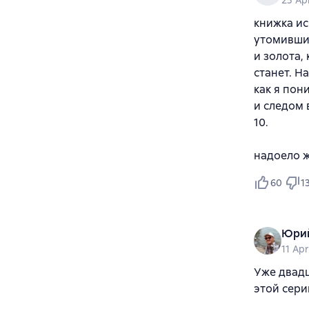
25 Ap
книжка ис
утомивши
и золота,
станет. Н
как я пон
и следом 
10.
надоело ж
60
1
Юри
11 Ap
Уже двадц
этой сери