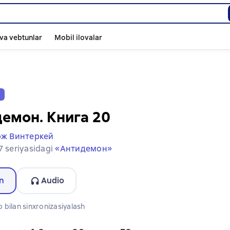
va vebtunlar
Mobil ilovalar
v
емон. Книга 20
ж Винтеркей
7 seriyasidagi
«Антидемон»
n
Audio
format mavjud
 bilan sinxronizasiyalash