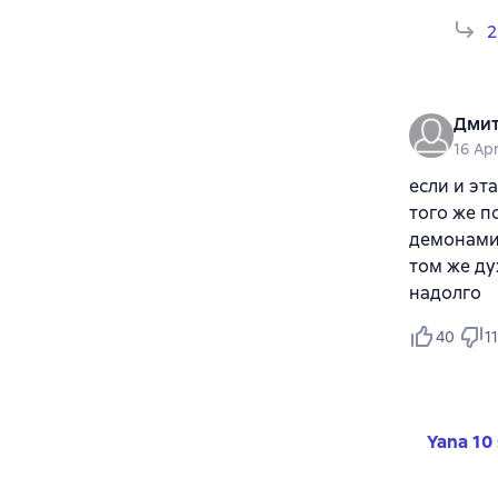
2
Дми
16 Ap
если и эт
того же п
демонами?
том же ду
надолго
40
11
Yana 10 