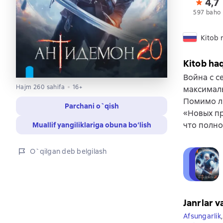
4,7
597 baho
Kitob r
Kitob ha
Война с с
Hajm 260 sahifa
16+
максималь
Помимо ли
Parchani o`qish
«Новых пр
что полно
Muallif yangiliklariga obuna bo‘lish
O`qilgan deb belgilash
Janrlar v
Afsungarlik
,