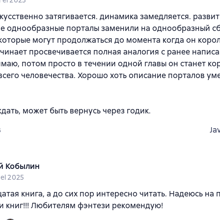
rel 2025
кусственно затягивается. динамика замедляется. развит
е однообразные порталы заменили на однообразный сб
 которые могут продолжаться до момента когда он коро
ачинает просвечивается полная аналогия с ранее напис
имаю, потом просто в течении одной главы он станет ко
всего человечества. Хорошо хоть описание порталов ум
дать, может быть вернусь через годик.
Ja
3
й Кобылин
rel 2025
атая книга, а до сих пор интересно читать. Надеюсь на
и книг!!! Любителям фэнтези рекомендую!