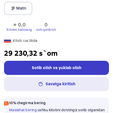
Matn
0,0
0
Kitobni baholang
Izoh qoldirish
Kitob rus tilida
29 230,32 s`om
Sotib oilsh va yuklab olish
Savatga kiritish
10% chegirma bering
Maslahat bering
ushbu kitobni do'stingiz sotib olganidan