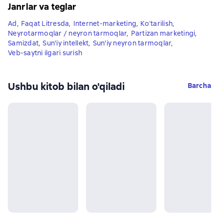
Janrlar va teglar
Ad
,
Faqat Litresda
,
Internet-marketing
,
Koʻtarilish
,
Neyrotarmoqlar / neyron tarmoqlar
,
Partizan marketingi
,
Samizdat
,
Sun'iy intellekt
,
Sun'iy neyron tarmoqlar
,
Veb-saytni ilgari surish
Ushbu kitob bilan o'qiladi
Barcha