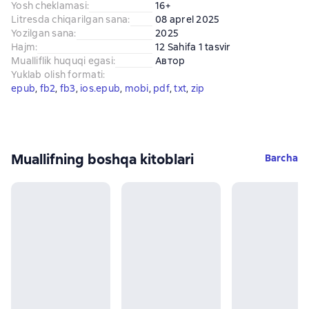
Yosh cheklamasi
:
16+
Litresda chiqarilgan sana
:
08 aprel 2025
Yozilgan sana
:
2025
Hajm
:
12 Sahifa 1 tasvir
Mualliflik huquqi egasi
:
Автор
Yuklab olish formati
:
epub
, 
fb2
, 
fb3
, 
ios.epub
, 
mobi
, 
pdf
, 
txt
, 
zip
Muallifning boshqa kitoblari
Barcha