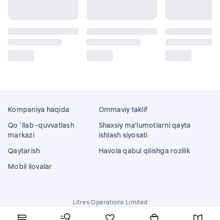
Kompaniya haqida
Ommaviy taklif
Qo`llab -quvvatlash
Shaxsiy ma'lumotlarni qayta
markazi
ishlash siyosati
Qaytarish
Havola qabul qilishga rozilik
Mobil ilovalar
Litres Operations Limited
18 Mallow street co. Limerick, Ireland