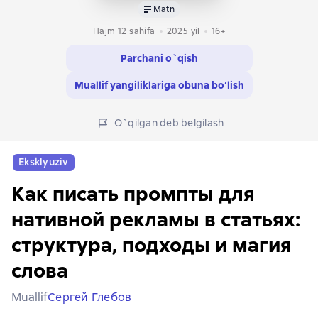
Matn
Hajm 12 sahifa
2025
yil
16+
Parchani o`qish
Muallif yangiliklariga obuna bo‘lish
O`qilgan deb belgilash
Eksklyuziv
Как писать промпты для
нативной рекламы в статьях:
структура, подходы и магия
слова
Muallif
Сергей Глебов