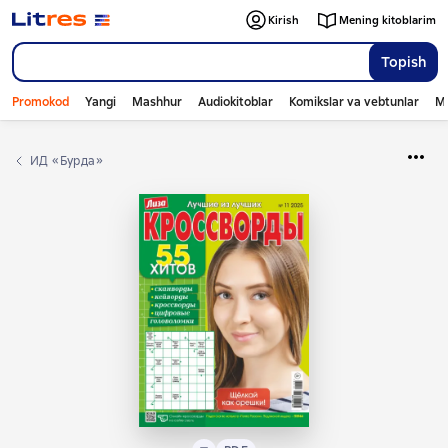
Kirish
Mening kitoblarim
Topish
Promokod
Yangi
Mashhur
Audiokitoblar
Komikslar va vebtunlar
Mo
ИД «Бурда»
Matn
PDF