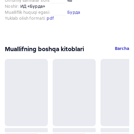
Umumiy sahifalar soni
:
48
Noshir
:
ИД «Бурда»
Mualliflik huquqi egasi
:
Бурда
Yuklab olish formati
:
pdf
Muallifning boshqa kitoblari
Barcha