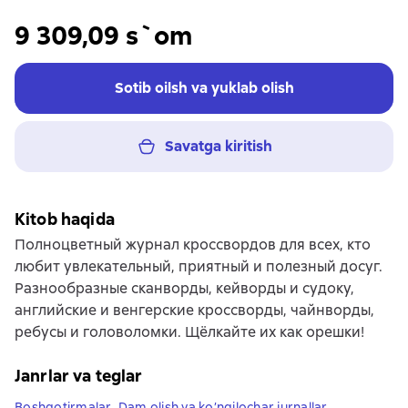
9 309,09 s`om
Sotib oilsh va yuklab olish
Savatga kiritish
Kitob haqida
Полноцветный журнал кроссвордов для всех, кто
любит увлекательный, приятный и полезный досуг.
Разнообразные сканворды, кейворды и судоку,
английские и венгерские кроссворды, чайнворды,
ребусы и головоломки. Щёлкайте их как орешки!
Janrlar va teglar
Boshqotirmalar
,
Dam olish va ko’ngilochar jurnallar
,