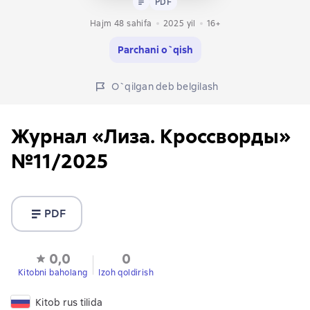
PDF
Hajm 48 sahifa
2025
yil
16+
Parchani o`qish
O`qilgan deb belgilash
Журнал «Лиза. Кроссворды»
№11/2025
PDF
0,0
0
Kitobni baholang
Izoh qoldirish
Kitob rus tilida