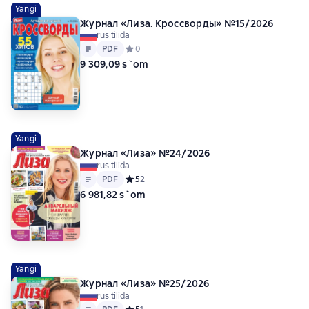
Yangi
Журнал «Лиза. Кроссворды» №15/2026
rus tilida
Matn
PDF
PDF
Средний рейтинг 0 на основе 0 оценок
0
9 309,09 s`om
Yangi
Журнал «Лиза» №24/2026
rus tilida
Matn
PDF
PDF
Средний рейтинг 5 на основе 2 оценок
5
2
6 981,82 s`om
Yangi
Журнал «Лиза» №25/2026
rus tilida
Matn
PDF