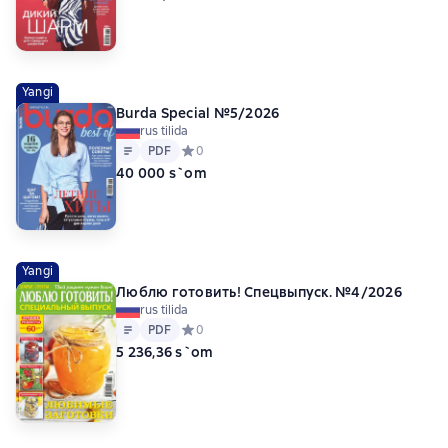
Yangi
Burda Special №5/2026
rus tilida
Matn
PDF
PDF
Средний рейтинг 0 на основе 0 оценок
0
40 000 s`om
Yangi
Люблю готовить! Спецвыпуск. №4/2026
rus tilida
Matn
PDF
PDF
Средний рейтинг 0 на основе 0 оценок
0
5 236,36 s`om