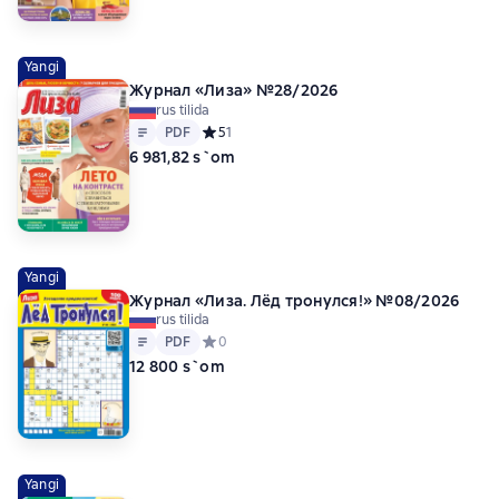
Yangi
Журнал «Лиза» №28/2026
rus tilida
Matn
PDF
PDF
Средний рейтинг 5 на основе 1 оценок
5
1
6 981,82 s`om
Yangi
Журнал «Лиза. Лёд тронулся!» №08/2026
rus tilida
Matn
PDF
PDF
Средний рейтинг 0 на основе 0 оценок
0
12 800 s`om
Yangi