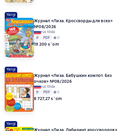
Yangi
Журнал «Лиза. Кроссворды для всех»
№08/2026
rus tilida
Matn
PDF
PDF
Средний рейтинг 0 на основе 0 оценок
0
19 200 s`om
Yangi
Журнал «Лиза. Бабушкин компот. Без
очков» №08/2026
rus tilida
Matn
PDF
PDF
Средний рейтинг 0 на основе 0 оценок
0
8 727,27 s`om
Yangi
Журнал «Лиза. Лабиринт кроссвордов»