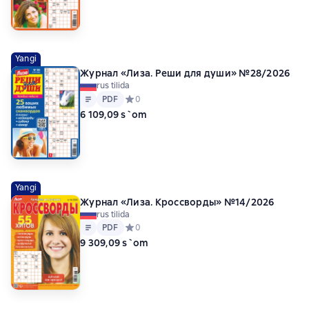
Yangi
Журнал «Лиза. Реши для души» №28/2026
rus tilida
Matn
PDF
PDF
Средний рейтинг 0 на основе 0 оценок
0
6 109,09 s`om
Yangi
Журнал «Лиза. Кроссворды» №14/2026
rus tilida
Matn
PDF
PDF
Средний рейтинг 0 на основе 0 оценок
0
9 309,09 s`om