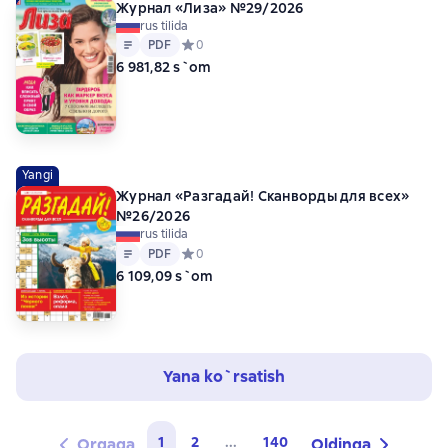
Журнал «Лиза» №29/2026
rus tilida
Matn
PDF
PDF
Средний рейтинг 0 на основе 0 оценок
0
6 981,82 s`om
Yangi
Журнал «Разгадай! Сканворды для всех»
№26/2026
rus tilida
Matn
PDF
PDF
Средний рейтинг 0 на основе 0 оценок
0
6 109,09 s`om
Yana ko`rsatish
1
2
...
140
Orqaga
Oldinga