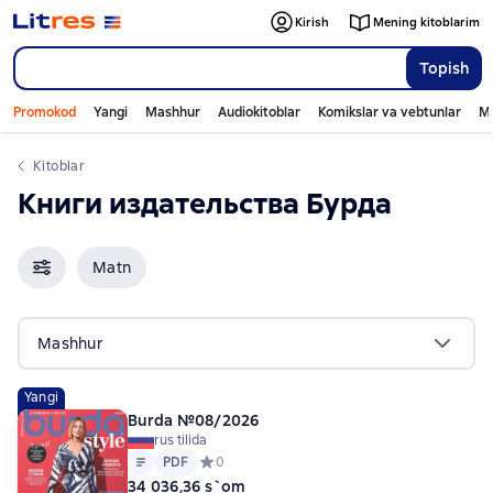
Kirish
Mening kitoblarim
Topish
Promokod
Yangi
Mashhur
Audiokitoblar
Komikslar va vebtunlar
Mo
Kitoblar
Книги издательства Бурда
Matn
Mashhur
Yangi
Burda №08/2026
rus tilida
Matn
PDF
PDF
Средний рейтинг 0 на основе 0 оценок
0
34 036,36 s`om