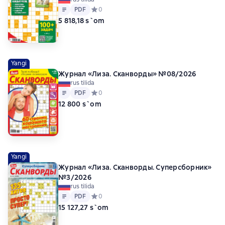
Matn
PDF
PDF
Средний рейтинг 0 на основе 0 оценок
0
5 818,18 s`om
Yangi
Журнал «Лиза. Сканворды» №08/2026
rus tilida
Matn
PDF
PDF
Средний рейтинг 0 на основе 0 оценок
0
12 800 s`om
Yangi
Журнал «Лиза. Сканворды. Суперсборник»
№3/2026
rus tilida
Matn
PDF
PDF
Средний рейтинг 0 на основе 0 оценок
0
15 127,27 s`om