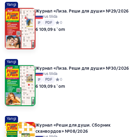
Yangi
Журнал «Лиза. Реши для души» №29/2026
rus tilida
Matn
PDF
PDF
Средний рейтинг 0 на основе 0 оценок
0
6 109,09 s`om
Yangi
Журнал «Лиза. Реши для души» №30/2026
rus tilida
Matn
PDF
PDF
Средний рейтинг 0 на основе 0 оценок
0
6 109,09 s`om
Yangi
Журнал «Реши для души. Сборник
сканвордов» №08/2026
rus tilida