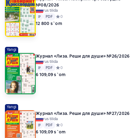
№08/2026
rus tilida
Matn
PDF
PDF
Средний рейтинг 0 на основе 0 оценок
0
12 800 s`om
Yangi
Журнал «Лиза. Реши для души» №26/2026
rus tilida
Matn
PDF
PDF
Средний рейтинг 0 на основе 0 оценок
0
6 109,09 s`om
Yangi
Журнал «Лиза. Реши для души» №27/2026
rus tilida
Matn
PDF
PDF
Средний рейтинг 0 на основе 0 оценок
0
6 109,09 s`om