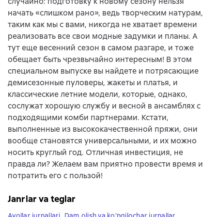
случайно: подготовку к новому сезону нельзя
начать «слишком рано», ведь творческим натурам,
таким как мы с вами, никогда не хватает времени
реализовать все свои модные задумки и планы. А
тут еще весенний сезон в самом разгаре, и тоже
обещает быть чрезвычайно интересным! В этом
специальном выпуске вы найдете и потрясающие
демисезонные пуловеры, жакеты и платья, и
классические летние модели, которые, однако,
сослужат хорошую службу и весной в ансамблях с
подходящими комби партнерами. Кстати,
выполненные из высококачественной пряжи, они
вообще становятся универсальными, и их можно
носить круглый год. Отличная инвестиция, не
правда ли? Желаем вам приятно провести время и
потратить его с пользой!
Janrlar va teglar
Ayollar jurnallari
,
Dam olish va ko’ngilochar jurnallar
,