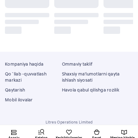
Kompaniya haqida
Ommaviy taklif
Qo`llab -quvvatlash
Shaxsiy ma'lumotlarni qayta
markazi
ishlash siyosati
Qaytarish
Havola qabul qilishga rozilik
Mobil ilovalar
Litres Operations Limited
18 Mallow street co. Limerick, Ireland
Asosiy
Katalog
Kechiktirilganlar
Savat
Mening kitoblarim