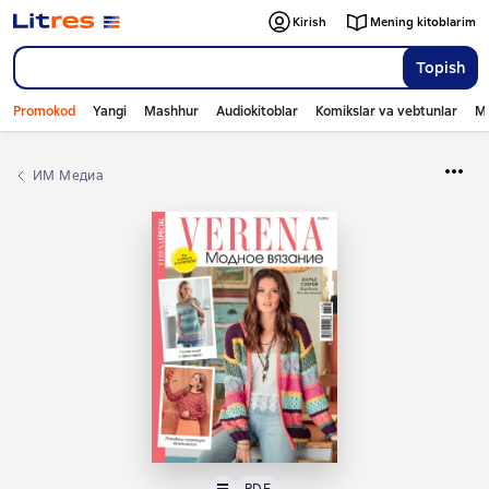
Kirish
Mening kitoblarim
Topish
Promokod
Yangi
Mashhur
Audiokitoblar
Komikslar va vebtunlar
Mo
ИМ Медиа
Matn
PDF
PDF