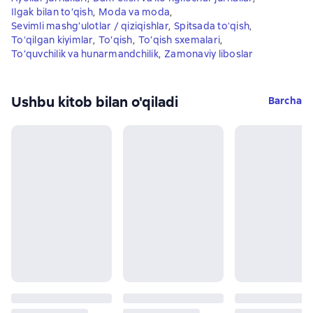
Ilgak bilan to‘qish
,
Moda va moda
,
Sevimli mashg’ulotlar / qiziqishlar
,
Spitsada toʻqish
,
Toʻqilgan kiyimlar
,
To‘qish
,
To‘qish sxemalari
,
To‘quvchilik va hunarmandchilik
,
Zamonaviy liboslar
Ushbu kitob bilan o'qiladi
Barcha