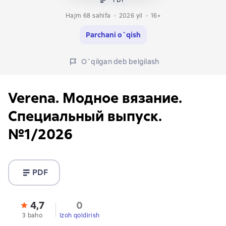
Hajm 68 sahifa
2026
yil
16+
Parchani o`qish
O`qilgan deb belgilash
Verena. Модное вязание.
Специальный выпуск.
№1/2026
PDF
4,7
0
3 baho
Izoh qoldirish