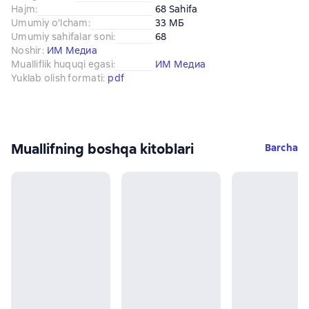
Hajm
:
68 Sahifa
Umumiy o'lcham
:
33 МБ
Umumiy sahifalar soni
:
68
Noshir
:
ИМ Медиа
Mualliflik huquqi egasi
:
ИМ Медиа
Yuklab olish formati
:
pdf
Muallifning boshqa kitoblari
Barcha