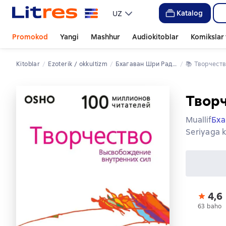
Katalog
UZ
Promokod
Yangi
Mashhur
Audiokitoblar
Komikslar 
Kitoblar
ezoterik / okkultizm
Бхагаван Шри Раджниш (Ошо)
📚 
Творчест
Творч
Muallif
Бха
Seriyaga k
4,6
63 baho