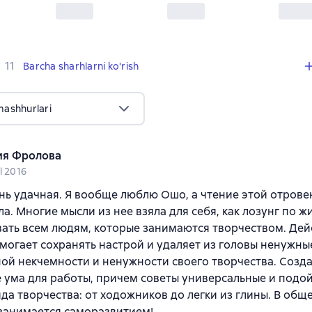
,
11 sharhlar
11
Barcha sharhlarni ko'rish
mashhurlari
я Фролова
l 2016
нь удачная. Я вообще люблю Ошо, а чтение этой отров
а. Многие мысли из нее взяла для себя, как лозунг по жи
ать всем людям, которые занимаются творчеством. Дей
могает сохранять настрой и удаляет из головы ненужны
ой некчемности и ненужности своего творчества. Созд
 ума для работы, причем советы универсальные и подо
да творчества: от ходожников до легки из глины. В общ
 занимается саморазвитием!