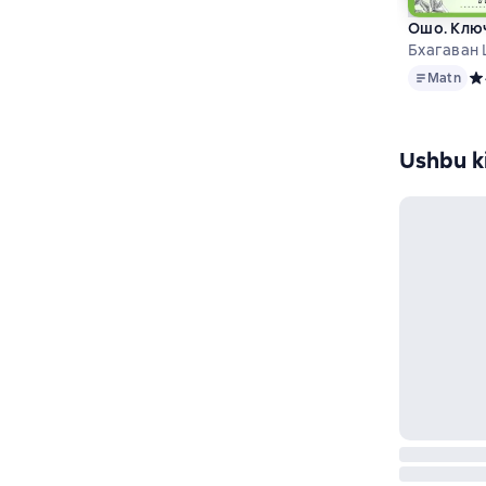
Ошо. Ключ
Бхагаван
Matn
Matn
Ср
Ushbu ki