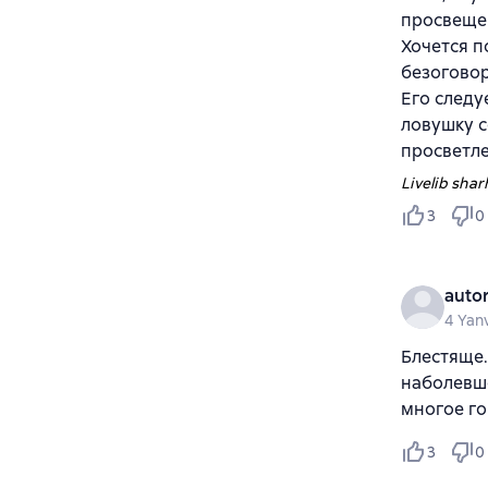
просвещен
Хочется п
безоговор
Его следу
ловушку с
просветле
Livelib sharh
3
0
auto
4 Yan
Блестяще.
наболевше
многое г
3
0