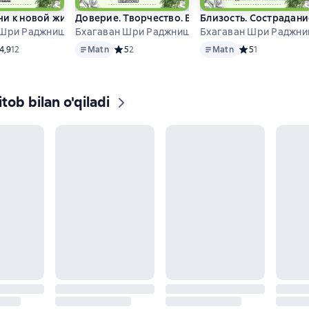
и к новой жизни. 9 книг
Доверие. Творчество. Близость
Близость. Сострадани
 Шри Раджниш (Ошо)
Бхагаван Шри Раджниш (Ошо)
Бхагаван Шри Раджни
Matn
Matn
едний рейтинг 4,9 на основе 12 оценок
4,9
12
Matn
Средний рейтинг 5 на основе 2 оценок
5
2
Matn
Средний рейтинг 
5
1
tob bilan o'qiladi