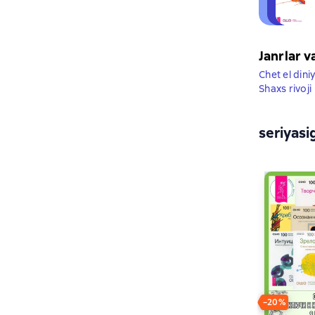
Janrlar v
Chet el dini
Shaxs rivoji
seriyasi
−20%