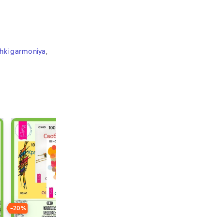
chki garmoniya
,
−20%