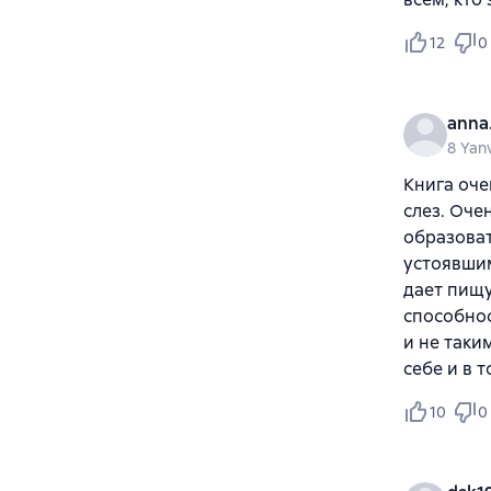
12
0
anna
8 Yan
Книга оче
слез. Оче
образоват
устоявшим
дает пищу
способнос
и не таки
себе и в 
10
0