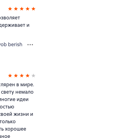
озволяет
ддерживает и
vob berish
улярен в мире.
о свету немало
 многие идеи
ностью
своей жизни и
только
ть хорошее
вное