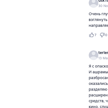
dsk1
30 No
Очень глу
взглянуть
направляе
7
0
terle
13 Ma
Я с опаск
И ашрамы 
разбросан
оказались
разделяю 
расширени
средств, 
кино, слу