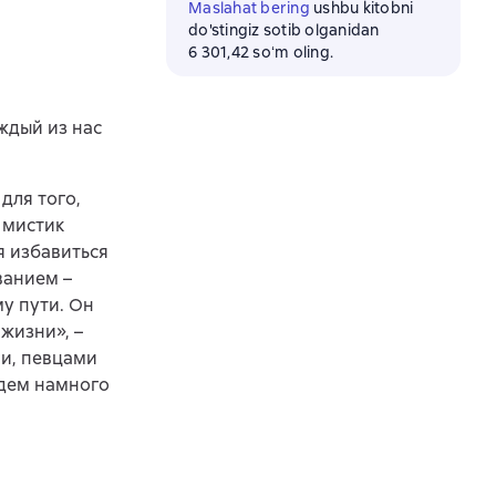
Maslahat bering
ushbu kitobni
do'stingiz sotib olganidan
6 301,42 soʻm oling.
ждый из нас
для того,
 мистик
я избавиться
ванием –
у пути. Он
жизни», –
ми, певцами
йдем намного