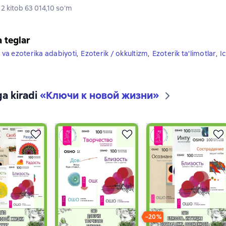
2 kitob 63 014,10 soʻm
a teglar
y va ezoterika adabiyoti
,
Ezoterik / okkultizm
,
Ezoterik ta'limotlar
,
I
ga kiradi
«
Ключи к новой жизни
»
−20%