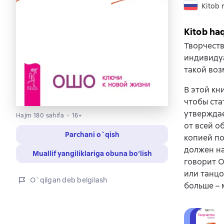
Kitob r
Kitob ha
Творчеств
индивидуа
такой воз
В этой кн
чтобы ста
утверждае
Hajm 180 sahifa
16+
от всей о
Parchani o`qish
копией по
должен на
Muallif yangiliklariga obuna bo‘lish
говорит О
или танцо
O`qilgan deb belgilash
больше – 