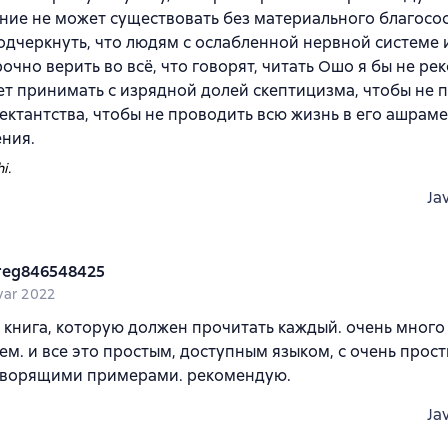
ие не может существовать без материального благосо
одчеркнуть, что людям с ослабленной нервной системе
очно верить во всё, что говорят, читать Ошо я бы не ре
ет принимать с изрядной долей скептицизма, чтобы не п
ектантства, чтобы не проводить всю жизнь в его ашраме
ния.
i.
Ja
reg846548425
var 2022
 книга, которую должен прочитать каждый. очень много
м. и все это простым, доступным языком, с очень прост
оворящими примерами. рекомендую.
Ja