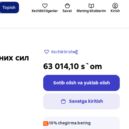
Topish
Kechiktirilganlar
Savat
Mening kitoblarim
Kirish
Kechiktirish
них сил
63 014,10 s`om
Sotib oilsh va yuklab olish
Savatga kiritish
10% chegirma bering