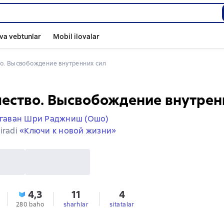
va vebtunlar
Mobil ilovalar
во. Высвобождение внутренних сил
ество. Высвобождение внутрен
гаван Шри Раджниш (Ошо)
iradi
«Ключи к новой жизни»
4,3
11
4
280 baho
sharhlar
sitatalar