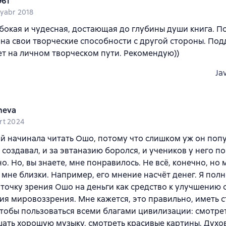
961
yabr 2018
бокая и чудесная, достающая до глубины души книга. П
 на свои творческие способности с другой стороны. По
т на личном творческом пути. Рекомендую))
Ja
neva
rt 2024
ой начинала читать Ошо, потому что слишком уж он поп
создавал, и за эвтаназию боролся, и учеников у него п
о. Но, вы знаете, мне понравилось. Не всё, конечно, но
 мне близки. Например, его мнение насчёт денег. Я пол
точку зрения Ошо на деньги как средство к улучшению 
я мировоззрения. Мне кажется, это правильно, иметь с
чтобы пользоваться всеми благами цивилизации: смотре
шать хорошую музыку, смотреть красивые картины. Духо