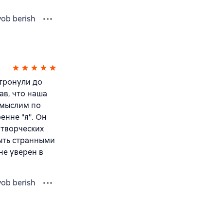
vob berish
 тронули до
ав, что наша
 мыслим по
енне "я". Он
 творческих
быть странными
 не уверен в
vob berish