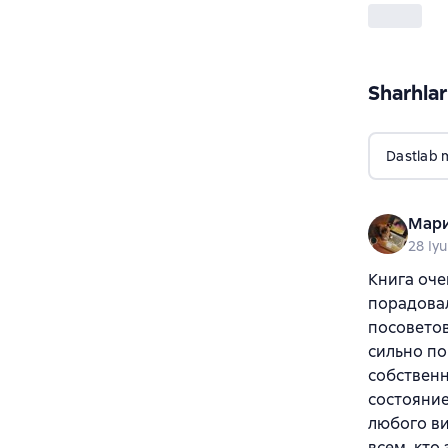
Sharhlar
Dastlab 
Мари
28 Iyu
Книга оче
порадовал
посоветов
сильно по
собственн
состояние
любого ви
всем, кто