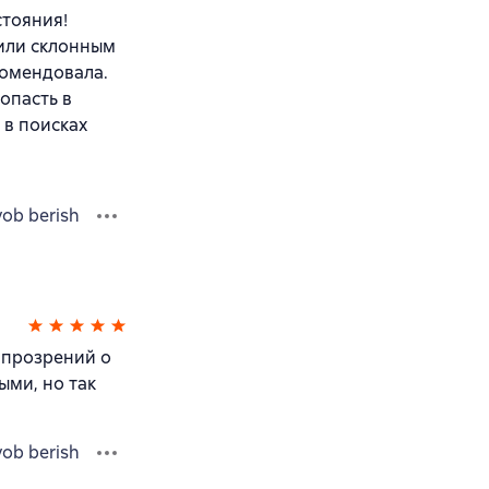
стояния!
 или склонным
комендовала.
опасть в
 в поисках
vob berish
 прозрений о
ыми, но так
vob berish