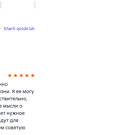
Sharh qoldirish
енно
зни. Я ее могу
ствительно,
е мысли о
ает нужное
йдут для
ем советую