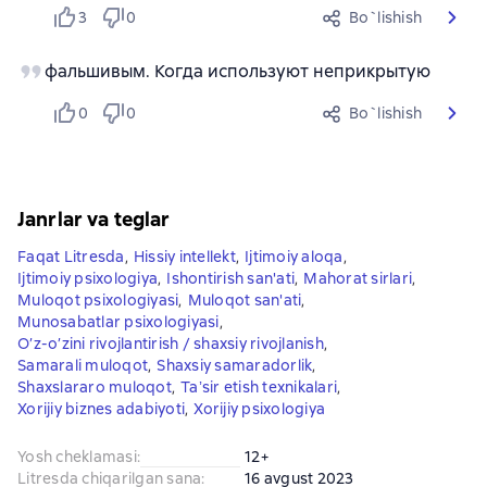
3
0
Bo`lishish
фальшивым. Когда используют неприкрытую
0
0
Bo`lishish
Janrlar va teglar
Faqat Litresda
,
Hissiy intellekt
,
Ijtimoiy aloqa
,
Ijtimoiy psixologiya
,
Ishontirish san'ati
,
Mahorat sirlari
,
Muloqot psixologiyasi
,
Muloqot san'ati
,
Munosabatlar psixologiyasi
,
O’z-o’zini rivojlantirish / shaxsiy rivojlanish
,
Samarali muloqot
,
Shaxsiy samaradorlik
,
Shaxslararo muloqot
,
Taʼsir etish texnikalari
,
Xorijiy biznes adabiyoti
,
Xorijiy psixologiya
Yosh cheklamasi
:
12+
Litresda chiqarilgan sana
:
16 avgust 2023