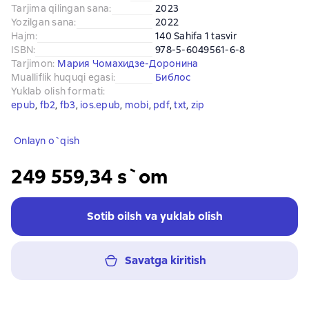
Tarjima qilingan sana
:
2023
Yozilgan sana
:
2022
Hajm
:
140 Sahifa 1 tasvir
ISBN
:
978-5-6049561-6-8
Tarjimon
:
Мария Чомахидзе-Доронина
Mualliflik huquqi egasi
:
Библос
Yuklab olish formati
:
epub
, 
fb2
, 
fb3
, 
ios.epub
, 
mobi
, 
pdf
, 
txt
, 
zip
Onlayn o`qish
249 559,34 s`om
Sotib oilsh va yuklab olish
Savatga kiritish