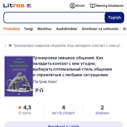
Kirish
Mening kitoblarim
Topish
Promokod
Yangi
Mashhur
Audiokitoblar
Komikslar va vebtunlar
Mo
📚 
Тренировка навыков общения. Как наладить контакт с кем угодно, выбирать оптимальный стиль общения и справляться с любыми ситуациями
Тренировка навыков общения. Как
наладить контакт с кем угодно,
выбирать оптимальный стиль общения
и справляться с любыми ситуациями
Патрик Кинг
Matn
, audio format mavjud
4,3
4
2
12 baho
ko'rib chiqish
sitatalar
Parchani o`qish