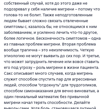
собственный случай, хотя до этого даже не
подозревал у себя наличие мигрени – потому что
голова-то не болит. Также неподготовленным
людям бывает сложно связать отвлеченные
симптомы с, казалось бы, не относящимся к ним
заболеванием, и усиленно лечить что-то другое,
более логичное. Бесконечность симптомов – одна
из главных проблем мигрени. Вторая проблема
вообще трагична – это неизлечимость. Четкую
этиологию не могут выявить до сих пор. И третье,
что может затруднить лечение или вовсе ставить
его под угрозу – роль мигрени в жизни пациента.
Сакс описывает много случаев, когда мигрень
служит способом спустить пар для агрессивных
людей, способом "отдохнуть" для трудоголиков,
способом самонаказания для вечно виноватых, а
один гениальный математик без привычной
мигрени начал терять способности. Делайте
выводы сами. Хотя боль, становящаяся рутиной,