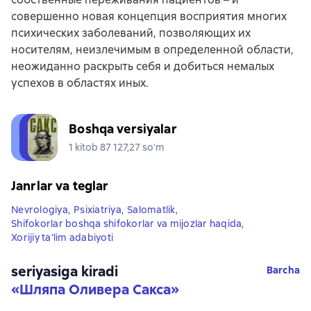
совершенно новая концепция восприятия многих
психических заболеваний, позволяющих их
носителям, неизлечимым в определенной области,
неожиданно раскрыть себя и добиться немалых
успехов в областях иных.
Boshqa versiyalar
1 kitob 87 127,27 soʻm
Janrlar va teglar
Nevrologiya
,
Psixiatriya
,
Salomatlik
,
Shifokorlar boshqa shifokorlar va mijozlar haqida
,
Xorijiy ta’lim adabiyoti
seriyasiga kiradi
Barcha
«
Шляпа Оливера Сакса
»