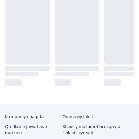
Kompaniya haqida
Ommaviy taklif
Qo`llab -quvvatlash
Shaxsiy ma'lumotlarni qayta
markazi
ishlash siyosati