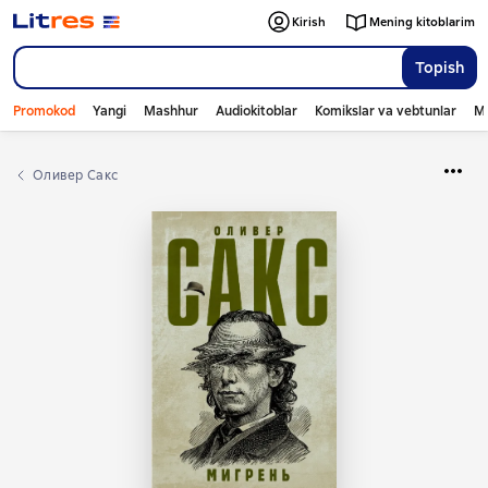
Kirish
Mening kitoblarim
Topish
Promokod
Yangi
Mashhur
Audiokitoblar
Komikslar va vebtunlar
Mo
Оливер Сакс