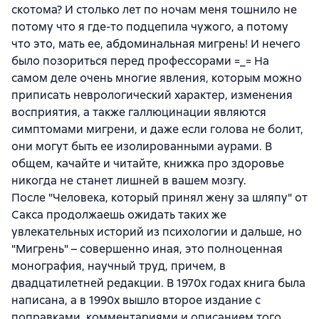
скотома? И столько лет по ночам меня тошнило не
потому что я где-то подцепила чужого, а потому
что это, мать ее, абдоминальная мигрень! И нечего
было позориться перед профессорами =_= На
самом деле очень многие явления, которым можно
приписать неврологический характер, изменения
восприятия, а также галлюцинации являются
симптомами мигрени, и даже если голова не болит,
они могут быть ее изолированными аурами. В
общем, качайте и читайте, книжка про здоровье
никогда не станет лишней в вашем мозгу.
После "Человека, который принял жену за шляпу" от
Сакса продолжаешь ожидать таких же
увлекательных историй из психологии и дальше, но
"Мигрень" – совершенно иная, это полноценная
монография, научный труд, причем, в
двадцатилетней редакции. В 1970х годах книга была
написана, а в 1990х вышло второе издание с
поправками, комментариями и описанием того