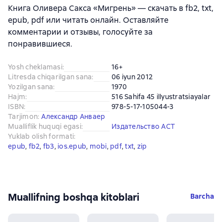
Книга Оливера Сакса «Мигрень» — скачать в fb2, txt,
epub, pdf или читать онлайн. Оставляйте
комментарии и отзывы, голосуйте за
понравившиеся.
Yosh cheklamasi
:
16+
Litresda chiqarilgan sana
:
06 iyun 2012
Yozilgan sana
:
1970
Hajm
:
516 Sahifa 45 illyustratsiayalar
ISBN
:
978-5-17-105044-3
Tarjimon
:
Александр Анваер
Mualliflik huquqi egasi
:
Издательство АСТ
Yuklab olish formati
:
epub
, 
fb2
, 
fb3
, 
ios.epub
, 
mobi
, 
pdf
, 
txt
, 
zip
Muallifning boshqa kitoblari
Barcha