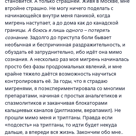
становится. А только страшней. Живя в Москве, мне
втройне страшно. Не могу ничего поделать с
начинающейся внутри меня паникой, когда
мигрень наступает, а до дома как до канадской
границы.
А боюсь я лишь одного – потерять
сознание
. Задолго до приступа боли бывает
необычная и беспричинная раздражительность, и
обуздать её затруднительно, ибо идёт она мимо
сознания. А несколько раз моя мигрень начиналась
просто без фазы продромальных явлений, и мне
крайне тяжело даётся возможность научиться
контролировать её. За годы, что я страдаю
мигренями, я поэкспериментировала со многими
препаратами, начиная с простых анальгетиков и
спазмолитиков и заканчивая блокаторами
кальциевых каналов (дилтиазем, верапамил). Не
прошли мимо меня и триптаны. Правда если
«подсесть» на триптаны, то идти будет некуда
дальше, а впереди вся жизнь. Закончим обо мне..