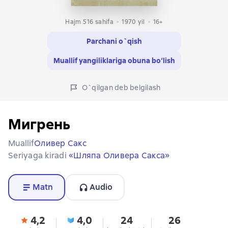
Hajm 516 sahifa
1970
yil
16+
Parchani o`qish
Muallif yangiliklariga obuna bo‘lish
O`qilgan deb belgilash
Мигрень
Muallif
Оливер Сакс
Seriyaga kiradi
«Шляпа Оливера Сакса»
Matn
Audio
4,2
4,0
24
26