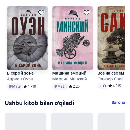
В серой зоне
Машина эмоций
Все на своем м
Адриан Оуэн
Марвин Минский
Оливер Сакс
Matn
Matn
Matn
, audio forma
Средний рей
4,2
15
Matn
Средний рейтинг 4,7 на основе 18 оценок
4,7
18
Matn
Средний рейтинг 2,2 на основе 5 о
2,2
5
Ushbu kitob bilan o'qiladi
Barcha