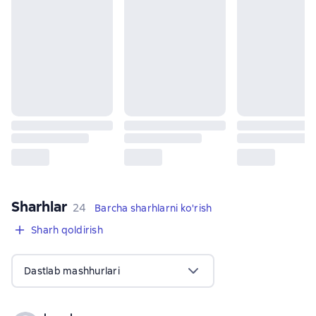
Sharhlar
,
24 sharhlar
24
Barcha sharhlarni ko'rish
Sharh qoldirish
Dastlab mashhurlari