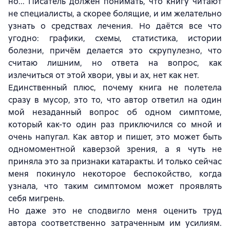
но... Писатель должен понимать, что книгу читают
не специалисты, а скорее болящие, и им желательно
узнать о средствах лечения. Но даётся все что
угодно: графики, схемы, статистика, истории
болезни, причём делается это скрупулезно, что
считаю лишним, но ответа на вопрос, как
излечиться от этой хвори, увы и ах, нет как нет.
Единственный плюс, почему книга не полетела
сразу в мусор, это то, что автор ответил на один
мой незаданный вопрос об одном симптоме,
который как-то один раз приключился со мной и
очень напугал. Как автор и пишет, это может быть
одномоментной каверзой зрения, а я чуть не
приняла это за признаки катаракты. И только сейчас
меня покинуло некоторое беспокойство, когда
узнала, что таким симптомом может проявлять
себя мигрень.
Но даже это не сподвигло меня оценить труд
автора соответственно затраченным им усилиям.