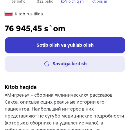
68 baho
322 baho
ko'rib chiqish
iqtiboslar
Kitob rus tilida
76 945,45 s`om
Sotib oilsh va yuklab olish
Savatga kiritish
Kitob haqida
«Мигрень» – сборник «клинических» рассказов
Сакса, описывающих реальные истории его
пациентов. Наибольший интерес в них
представляют не сугубо медицинские подробности
(которых в сборнике на удивление мало), а
собственные переживания пациентов – и