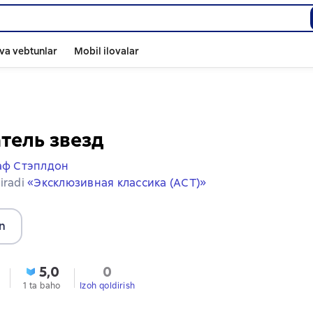
va vebtunlar
Mobil ilovalar
тель звезд
аф Стэплдон
iradi
«Эксклюзивная классика (АСТ)»
n
5,0
0
1 ta baho
Izoh qoldirish