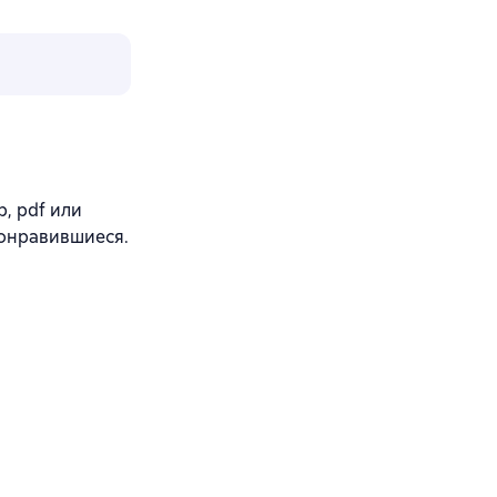
b, pdf или
понравившиеся.