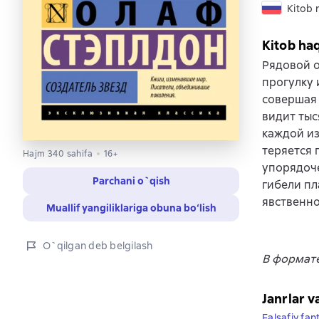
Kitob r
Kitob ha
Рядовой о
прогулку 
совершая 
видит тыс
каждой из
теряется 
Hajm 340 sahifa
16+
упорядоче
Parchani o`qish
гибели пл
явственно
Muallif yangiliklariga obuna bo‘lish
O`qilgan deb belgilash
В формате
Janrlar v
Falsafiy fan