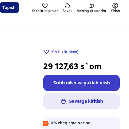
Topish
Kechiktirilganlar
Savat
Mening kitoblarim
Kirish
Kechiktirish
29 127,63 s`om
Sotib oilsh va yuklab olish
Savatga kiritish
10% chegirma bering