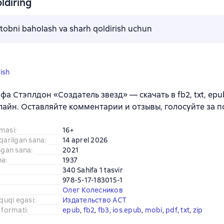
ldiring
kitobni baholash va sharh qoldirish uchun
ish
фа Стэплдон «Создатель звезд» — скачать в fb2, txt, epu
лайн. Оставляйте комментарии и отзывы, голосуйте за 
amasi
:
16+
iqarilgan sana
:
14 aprel 2026
ingan sana
:
2021
na
:
1937
340 Sahifa 1 tasvir
978-5-17-183015-1
Олег Колесников
uquqi egasi
:
Издательство АСТ
 formati
:
epub
, 
fb2
, 
fb3
, 
ios.epub
, 
mobi
, 
pdf
, 
txt
, 
zip