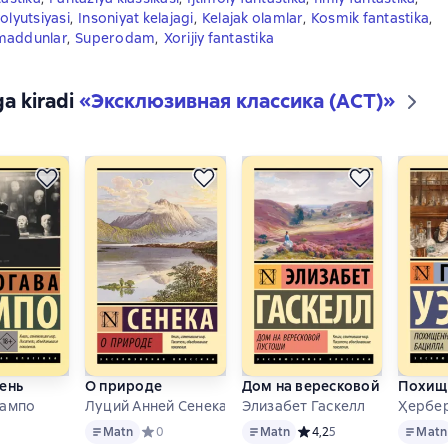
olyutsiyasi
,
Insoniyat kelajagi
,
Kelajak olamlar
,
Kosmik fantastika
,
maddunlar
,
Superodam
,
Xorijiy fantastika
ga kiradi
«
Эксклюзивная классика (АСТ)
»
ень
О природе
Дом на вересковой пустоши
Похищ
Рампо
Луций Анней Сенека
Элизабет Гаскелл
Ҳербер
 format mavjud
Matn
Matn
Matn
ий рейтинг 4 на основе 3 оценок
Matn
Средний рейтинг 0 на основе 0 оценок
0
Matn
Средний рейтинг 4,2 на 
4,2
5
Matn