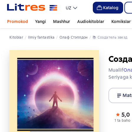
Katalog
UZ
Promokod
Yangi
Mashhur
Audiokitoblar
Komikslar 
Kitoblar
ilmiy fantastika
Олаф Стэплдон
📚 
Создатель звезд
Созда
Muallif
Ол
Seriyaga k
Mat
5,0
1 ta baho