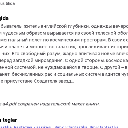
us tilida
qida
быватель, житель английской глубинки, однажды вечер
и чудесным образом вырывается из своей телесной обол
ментальный полет по космическим просторам. В своих 
ячи планет и множество галактик, прослеживает истори
 них. Его свободный разум, жадно впитывая новые впеч
перед загадкой мироздания. С одной стороны, космос к
нной системой, не нуждающейся в творце. С другой – 
анет, бесчисленных рас и социальных систем видится чу
е присутствие Создателя звезд…
 a4.pdf сохранен издательский макет книги.
a teglar
tastika
,
Fantaziya klassikasi
,
Ijtimoiy fantastika
,
Ilmiy fantastika
,