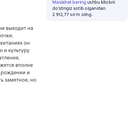
Maslahat bering
ushbu kitobni
do'stingiz sotib olganidan
2 912,77 soʻm oling.
ом выходит на
очки,
скитаниях он
ю и культуру
атления,
ажется вполне
в рождении и
ть заметное, но