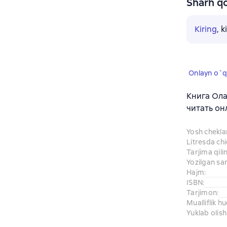
Sharh qo
Kiring
, 
Onlayn o`q
Книга Ола
читать он
Yosh chekl
Litresda ch
Tarjima qil
Yozilgan sa
Hajm
:
ISBN
:
Tarjimon
:
Mualliflik h
Yuklab olish