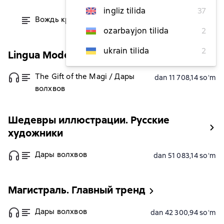
ingliz tilida
37
Вождь краснокожих
dan 8 635,83 soʻm
ozarbayjon tilida
2
ukrain tilida
2
Lingua Moderna
The Gift of the Magi / Дары
dan 11 708,14 soʻm
волхвов
Шедевры иллюстрации. Русские
художники
Дары волхвов
dan 51 083,14 soʻm
Магистраль. Главный тренд
Дары волхвов
dan 42 300,94 soʻm