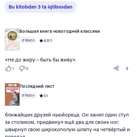
Bu kitobdan 3 ta iqtibosdan
Большая книга новогодней классики
Matn
Средний рейтинг 4,9 на основе 15 оценок
4,9
15
«Не до жиру – быть бы живу».
1
0
Последний лист
Matn
Средний рейтинг 5 на основе 4 оценок
5
4
ближайших друзей ньюйоркца. Он занял один стул
за столиком, придвинул ещё два для своих ног,
швырнул свою широкополую шляпу на четвёртый и
поведал