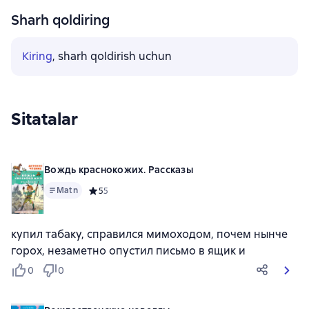
Sharh qoldiring
Kiring
, sharh qoldirish uchun
Sitatalar
Вождь краснокожих. Рассказы
Matn
Средний рейтинг 5 на основе 5 оценок
5
5
купил табаку, справился мимоходом, почем нынче
горох, незаметно опустил письмо в ящик и
0
0