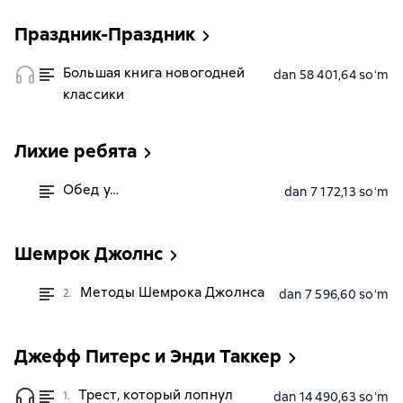
Праздник-Праздник
Большая книга новогодней
dan 58 401,64 soʻm
классики
Лихие ребята
Обед у…
dan 7 172,13 soʻm
Шемрок Джолнс
Методы Шемрока Джолнса
2.
dan 7 596,60 soʻm
Джефф Питерс и Энди Таккер
Трест, который лопнул
1.
dan 14 490,63 soʻm