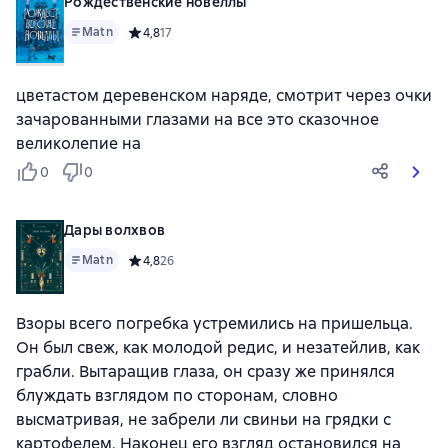
Рождественские новеллы
Matn
Средний рейтинг 4,8 на основе 17 оценок
4,8
17
цветастом деревенском наряде, смотрит через очки
зачарованными глазами на все это сказочное
великолепие на
0
0
Дары волхвов
Matn
Средний рейтинг 4,8 на основе 26 оценок
4,8
26
Взоры всего погребка устремились на пришельца.
Он был свеж, как молодой редис, и незатейлив, как
грабли. Вытаращив глаза, он сразу же принялся
блуждать взглядом по сторонам, словно
высматривая, не забрели ли свиньи на грядки с
картофелем. Наконец его взгляд остановился на