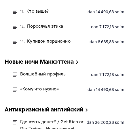
Кто выше?
11.
dan 14 490,63 soʻm
Поросячья этика
12.
dan 7 172,13 soʻm
Купидон порционно
14.
dan 8 635,83 soʻm
Новые ночи Манхэттена
Волшебный профиль
dan 7 172,13 soʻm
«Кому что нужно»
dan 14 490,63 soʻm
Антикризисный английский
Где взять денег? / Get Rich or
dan 26 200,23 soʻm
Die Trying… Индуктивный