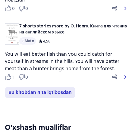
0
0
7 shorts stories more by O. Henry. Книга для чтения
на английском языке
Matn
Средний рейтинг 4,5 на основе 8 оценок
4,5
8
You will eat better fish than you could catch for
yourself in streams in the hills. You will have better
meat than a hunter brings home from the forest.
1
0
Bu kitobdan 4 ta iqtibosdan
O'xshash mualliflar