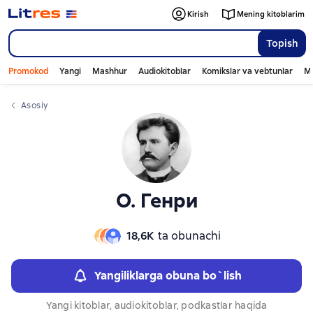
Слайдер с книгами
Слайдер с книгами
Kirish
Mening kitoblarim
Topish
Promokod
Yangi
Mashhur
Audiokitoblar
Komikslar va vebtunlar
Mo
Asosiy
О. Генри
18,6К
ta obunachi
Yangiliklarga obuna bo`lish
Yangi kitoblar, audiokitoblar, podkastlar haqida