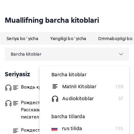
Muallifning barcha kitoblari
Seriya bo`yicha
Yangiligi bo`yicha
Ommabopligi bo`
Barcha kitoblar
Seriyasiz
Barcha kitoblar
Matnli Kitoblar
159
Вождь краснокожих
dan 8 635,83 soʻm
Audiokitoblar
37
Рождественские истории.
dan 51 083,14 soʻm
Рассказы зарубежных
barcha tillarda
писателей
rus tilida
155
Рождественские истории
dan 43 764,64 soʻm