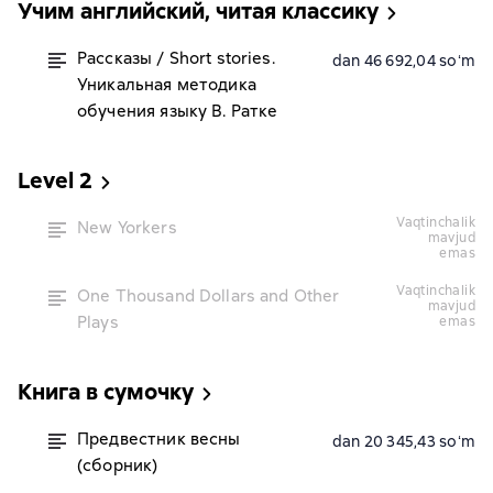
Учим английский, читая классику
Рассказы / Short stories.
dan 46 692,04 soʻm
Уникальная методика
обучения языку В. Ратке
Level 2
vaqtinchalik
New Yorkers
mavjud
emas
vaqtinchalik
One Thousand Dollars and Other
mavjud
Plays
emas
Книга в сумочку
Предвестник весны
dan 20 345,43 soʻm
(сборник)