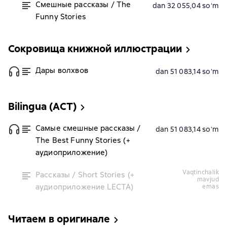
Смешные рассказы / The
dan 32 055,04 soʻm
Funny Stories
Сокровища книжной иллюстрации
Дары волхвов
dan 51 083,14 soʻm
Bilingua (АСТ)
Самые смешные рассказы /
dan 51 083,14 soʻm
The Best Funny Stories (+
аудиоприложение)
vaqtinchalik
Рассказы / Short Stories (+
mavjud
аудиоприложение LECTA)
emas
Читаем в оригинале