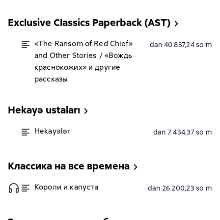
Exclusive Classics Paperback (AST)
«The Ransom of Red Chief»
dan 40 837,24 soʻm
and Other Stories / «Вождь
краснокожих» и другие
рассказы
Hekayə ustaları
Hekayələr
dan 7 434,37 soʻm
Классика на все времена
Короли и капуста
dan 26 200,23 soʻm