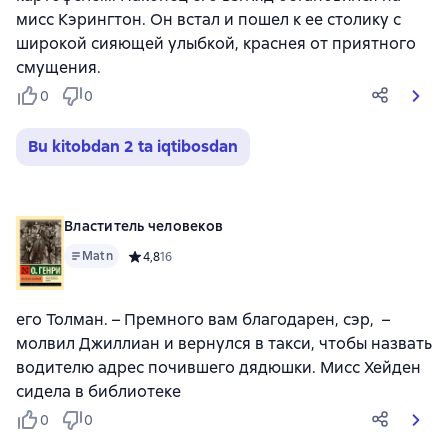
мисс Кэрингтон. Он встал и пошел к ее столику с
широкой сияющей улыбкой, краснея от приятного
смущения.
0
0
Bu kitobdan 2 ta iqtibosdan
Властитель человеков
Matn
Средний рейтинг 4,8 на основе 16 оценок
4,8
16
его Толман. – Премного вам благодарен, сэр, –
молвил Джиллиан и вернулся в такси, чтобы назвать
водителю адрес почившего дядюшки. Мисс Хейден
сидела в библиотеке
0
0