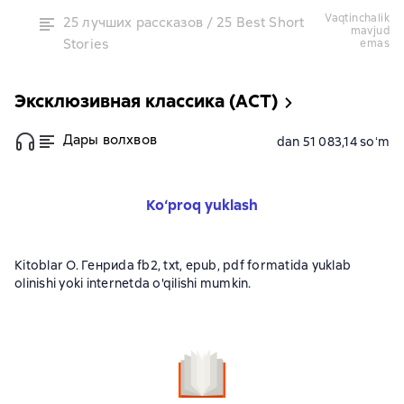
vaqtinchalik
25 лучших рассказов / 25 Best Short
mavjud
Stories
emas
Эксклюзивная классика (АСТ)
Дары волхвов
dan 51 083,14 soʻm
Ko‘proq yuklash
Kitoblar О. Генриda fb2, txt, epub, pdf formatida yuklab
olinishi yoki internetda o'qilishi mumkin.