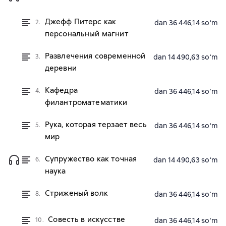
Джефф Питерс как
2.
dan 36 446,14 soʻm
персональный магнит
Развлечения современной
3.
dan 14 490,63 soʻm
деревни
Кафедра
4.
dan 36 446,14 soʻm
филантроматематики
Рука, которая терзает весь
5.
dan 36 446,14 soʻm
мир
Супружество как точная
6.
dan 14 490,63 soʻm
наука
Стриженый волк
8.
dan 36 446,14 soʻm
Совесть в искусстве
10.
dan 36 446,14 soʻm