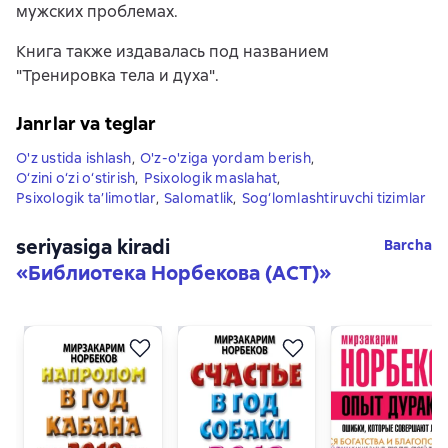
мужских проблемах.
Книга также издавалась под названием
"Тренировка тела и духа".
Janrlar va teglar
O'z ustida ishlash
,
O'z-o'ziga yordam berish
,
O‘zini o‘zi o‘stirish
,
Psixologik maslahat
,
Psixologik ta’limotlar
,
Salomatlik
,
Sog‘lomlashtiruvchi tizimlar
seriyasiga kiradi
Barcha
«
Библиотека Норбекова (АСТ)
»