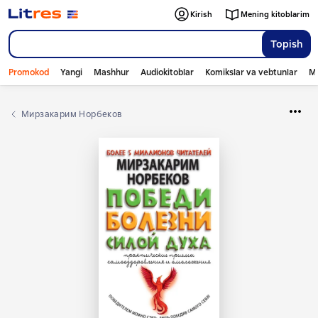
Kirish
Mening kitoblarim
Topish
Promokod
Yangi
Mashhur
Audiokitoblar
Komikslar va vebtunlar
Mo
Мирзакарим Норбеков