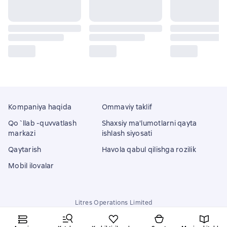
Kompaniya haqida
Ommaviy taklif
Qo`llab -quvvatlash
Shaxsiy ma'lumotlarni qayta
markazi
ishlash siyosati
Qaytarish
Havola qabul qilishga rozilik
Mobil ilovalar
Litres Operations Limited
18 Mallow street co. Limerick, Ireland