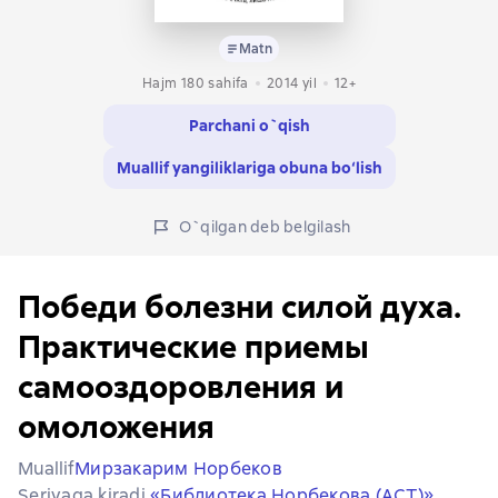
Matn
Hajm 180 sahifa
2014
yil
12+
Parchani o`qish
Muallif yangiliklariga obuna bo‘lish
O`qilgan deb belgilash
Победи болезни силой духа.
Практические приемы
самооздоровления и
омоложения
Muallif
Мирзакарим Норбеков
Seriyaga kiradi
«Библиотека Норбекова (АСТ)»