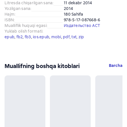
Litresda chiqarilgan sana
:
11 dekabr 2014
Yozilgan sana
:
2014
Hajm
:
180 Sahifa
ISBN
:
978-5-17-087668-6
Mualliflik huquqi egasi
:
Издательство АСТ
Yuklab olish formati
:
epub
, 
fb2
, 
fb3
, 
ios.epub
, 
mobi
, 
pdf
, 
txt
, 
zip
Muallifning boshqa kitoblari
Barcha