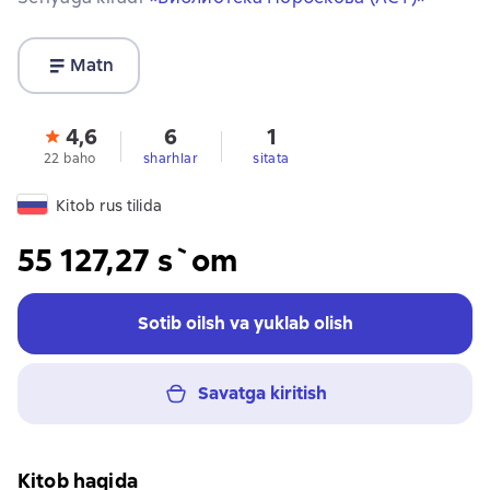
Matn
4,6
6
1
22 baho
sharhlar
sitata
Kitob rus tilida
55 127,27 s`om
Sotib oilsh va yuklab olish
Savatga kiritish
Kitob haqida