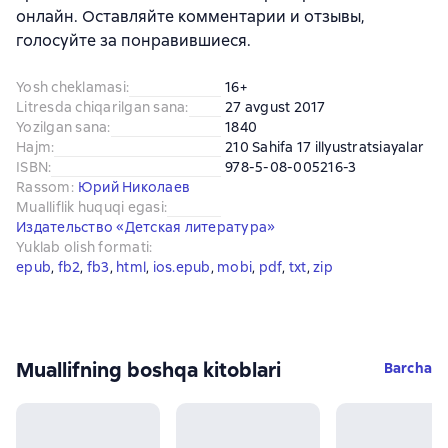
онлайн. Оставляйте комментарии и отзывы,
голосуйте за понравившиеся.
Yosh cheklamasi
:
16+
Litresda chiqarilgan sana
:
27 avgust 2017
Yozilgan sana
:
1840
Hajm
:
210 Sahifa 17 illyustratsiayalar
ISBN
:
978-5-08-005216-3
Rassom
:
Юрий Николаев
Mualliflik huquqi egasi
:
Издательство «Детская литература»
Yuklab olish formati
:
epub
, 
fb2
, 
fb3
, 
html
, 
ios.epub
, 
mobi
, 
pdf
, 
txt
, 
zip
Muallifning boshqa kitoblari
Barcha