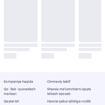
Kompaniya haqida
Ommaviy taklif
Qo`llab -quvvatlash
Shaxsiy ma'lumotlarni qayta
markazi
ishlash siyosati
Qaytarish
Havola qabul qilishga rozilik