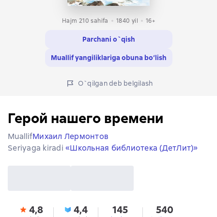
Hajm 210 sahifa
1840
yil
16+
Parchani o`qish
Muallif yangiliklariga obuna bo‘lish
O`qilgan deb belgilash
Герой нашего времени
Muallif
Михаил Лермонтов
Seriyaga kiradi
«Школьная библиотека (ДетЛит)»
4,8
4,4
145
540