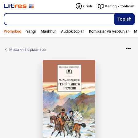
Kirish
Mening kitoblarim
Topish
Promokod
Yangi
Mashhur
Audiokitoblar
Komikslar va vebtunlar
Mo
Михаил Лермонтов