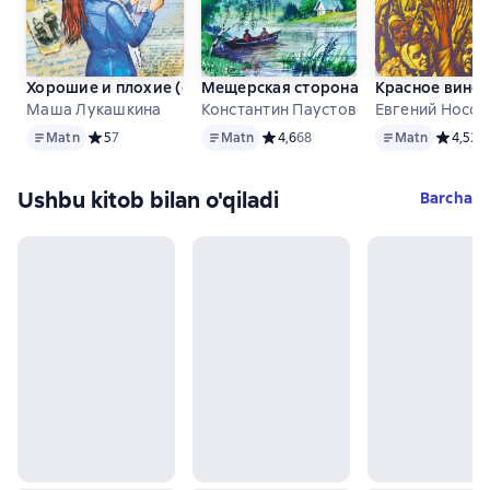
Хорошие и плохие (сборник)
Мещерская сторона (сборник)
Красное вино 
Маша Лукашкина
Константин Паустовский
Евгений Носов
Matn
Matn
Matn
Matn
Средний рейтинг 5 на основе 7 оценок
5
7
Matn
Средний рейтинг 4,6 на основе 68
4,6
68
Matn
Средний
4,5
25
Ushbu kitob bilan o'qiladi
Barcha