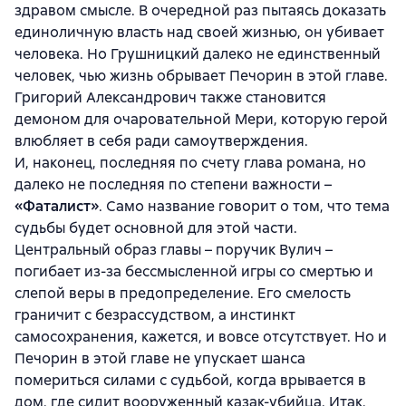
здравом смысле. В очередной раз пытаясь доказать
единоличную власть над своей жизнью, он убивает
человека. Но Грушницкий далеко не единственный
человек, чью жизнь обрывает Печорин в этой главе.
Григорий Александрович также становится
демоном для очаровательной Мери, которую герой
влюбляет в себя ради самоутверждения.
И, наконец, последняя по счету глава романа, но
далеко не последняя по степени важности –
«Фаталист»
. Само название говорит о том, что тема
судьбы будет основной для этой части.
Центральный образ главы – поручик Вулич –
погибает из-за бессмысленной игры со смертью и
слепой веры в предопределение. Его смелость
граничит с безрассудством, а инстинкт
самосохранения, кажется, и вовсе отсутствует. Но и
Печорин в этой главе не упускает шанса
помериться силами с судьбой, когда врывается в
дом, где сидит вооруженный казак-убийца. Итак,