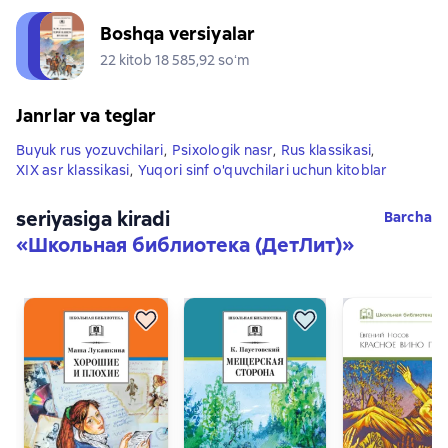
Boshqa versiyalar
22 kitob 18 585,92 soʻm
Janrlar va teglar
Buyuk rus yozuvchilari
,
Psixologik nasr
,
Rus klassikasi
,
XIX asr klassikasi
,
Yuqori sinf o'quvchilari uchun kitoblar
seriyasiga kiradi
Barcha
«
Школьная библиотека (ДетЛит)
»