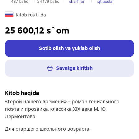
437 baho
54 179 baho
sharhlar
iqtiboslar
Kitob rus tilida
25 600,12 s`om
Sotib oilsh va yuklab olish
Savatga kiritish
Kitob haqida
«Герой нашего времени» – роман гениального
поэта и прозаика, классика XIX века М. Ю.
Лермонтова.
Для старшего школьного возраста.