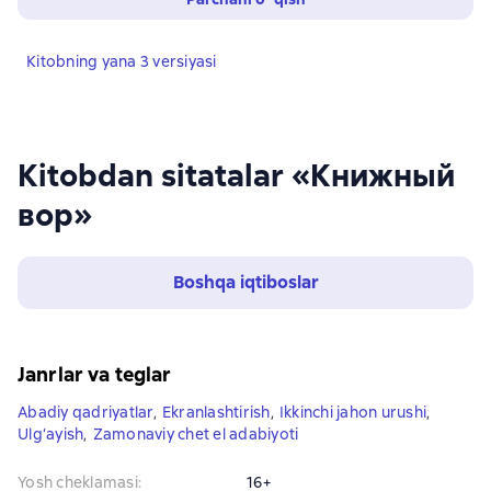
Kitobning yana 3 versiyasi
Kitobdan sitatalar «Книжный
вор»
Boshqa iqtiboslar
Janrlar va teglar
Abadiy qadriyatlar
,
Ekranlashtirish
,
Ikkinchi jahon urushi
,
Ulg‘ayish
,
Zamonaviy chet el adabiyoti
Yosh cheklamasi
:
16+