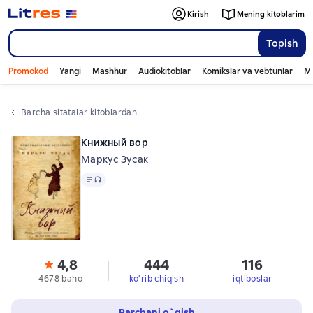
Kirish
Mening kitoblarim
Topish
Promokod
Yangi
Mashhur
Audiokitoblar
Komikslar va vebtunlar
Mo
Barcha sitatalar kitoblardan
Книжный вор
Маркус Зусак
Matn
, audio format mavjud
4,8
444
116
4678 baho
ko'rib chiqish
iqtiboslar
Parchani o`qish