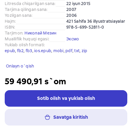
Litresda chiqarilgan sana
:
22 iyun 2015
Tarjima qilingan sana
:
2007
Yozilgan sana
:
2006
Hajm
:
421 Sahifa 36 illyustratsiayalar
ISBN
:
978-5-699-52811-0
Tarjimon
:
Николай Мезин
Mualliflik huquqi egasi
:
Эксмо
Yuklab olish formati
:
epub
, 
fb2
, 
fb3
, 
ios.epub
, 
mobi
, 
pdf
, 
txt
, 
zip
Onlayn o`qish
59 490,91 s`om
Sotib oilsh va yuklab olish
Savatga kiritish