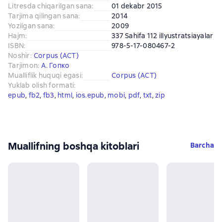
Litresda chiqarilgan sana
:
01 dekabr 2015
Tarjima qilingan sana
:
2014
Yozilgan sana
:
2009
Hajm
:
337 Sahifa 112 illyustratsiayalar
ISBN
:
978-5-17-080467-2
Noshir
:
Corpus (АСТ)
Tarjimon
:
А. Гопко
Mualliflik huquqi egasi
:
Corpus (АСТ)
Yuklab olish formati
:
epub
, 
fb2
, 
fb3
, 
html
, 
ios.epub
, 
mobi
, 
pdf
, 
txt
, 
zip
Muallifning boshqa kitoblari
Barcha