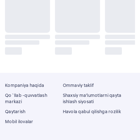
Kompaniya haqida
Ommaviy taklif
Qo`llab -quvvatlash
Shaxsiy ma'lumotlarni qayta
markazi
ishlash siyosati
Qaytarish
Havola qabul qilishga rozilik
Mobil ilovalar