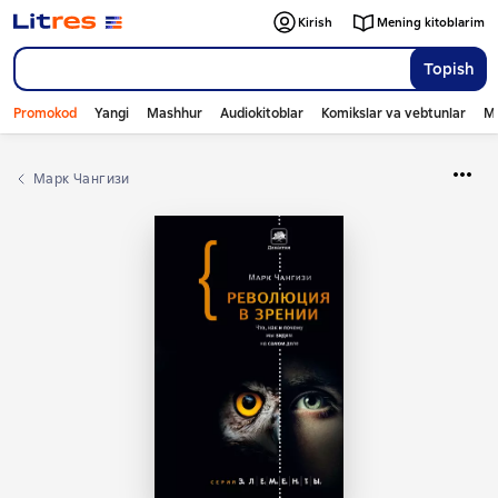
Kirish
Mening kitoblarim
Topish
Promokod
Yangi
Mashhur
Audiokitoblar
Komikslar va vebtunlar
Mo
Марк Чангизи