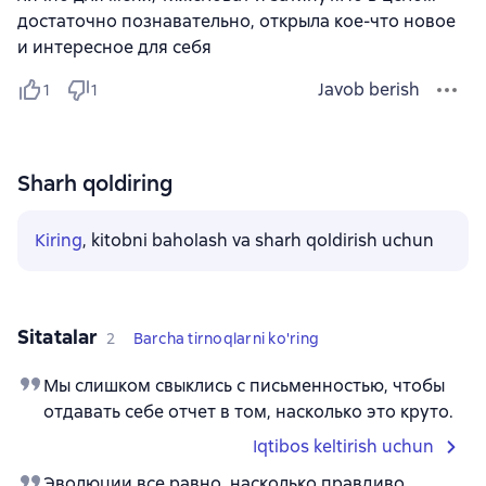
достаточно познавательно, открыла кое-что новое
и интересное для себя
Javob berish
1
1
Sharh qoldiring
Kiring
, kitobni baholash va sharh qoldirish uchun
Sitatalar
2
Barcha tirnoqlarni ko'ring
Мы слишком свыклись с письменностью, чтобы
отдавать себе отчет в том, насколько это круто.
Iqtibos keltirish uchun
Эволюции все равно, насколько правдиво