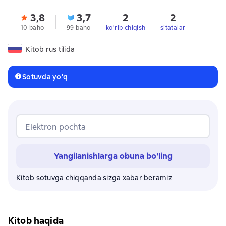
3,8
3,7
2
2
10 baho
99 baho
ko'rib chiqish
sitatalar
Kitob rus tilida
Sotuvda yo'q
Elektron pochta
Yangilanishlarga obuna bo'ling
Kitob sotuvga chiqqanda sizga xabar beramiz
Kitob haqida