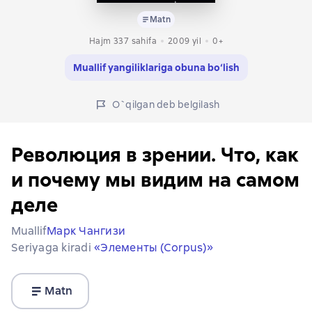
Matn
Hajm 337 sahifa
2009
yil
0+
Muallif yangiliklariga obuna bo‘lish
O`qilgan deb belgilash
Революция в зрении. Что, как
и почему мы видим на самом
деле
Muallif
Марк Чангизи
Seriyaga kiradi
«Элементы (Corpus)»
Matn