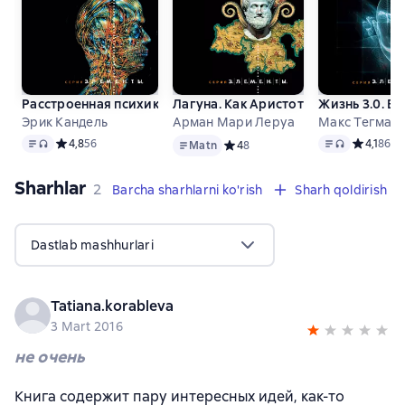
Расстроенная психика. Что рассказывает о нас необычный 
Лагуна. Как Аристотель придумал н
Жизнь 3.0. Б
Эрик Кандель
Арман Мари Леруа
Макс Тегмар
Matn
, audio format mavjud
Matn
Matn
, audio fo
Средний рейтинг 4,8 на основе 56 оценок
4,8
56
Средний р
4,1
86
Matn
Средний рейтинг 4 на основе 8 о
4
8
Sharhlar
,
2 sharhlar
2
Barcha sharhlarni ko'rish
Sharh qoldirish
Dastlab mashhurlari
Tatiana.korableva
3 Mart 2016
не очень
Книга содержит пару интересных идей, как-то