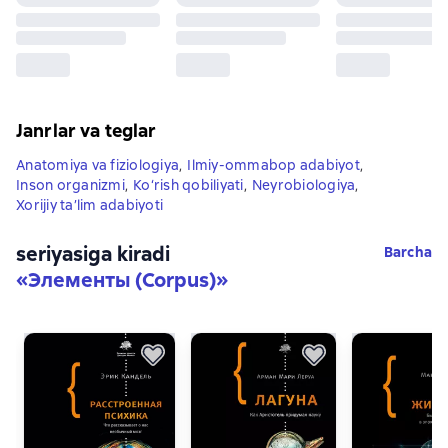
Janrlar va teglar
Anatomiya va fiziologiya
,
Ilmiy-ommabop adabiyot
,
Inson organizmi
,
Ko‘rish qobiliyati
,
Neyrobiologiya
,
Xorijiy ta’lim adabiyoti
seriyasiga kiradi
Barcha
«
Элементы (Corpus)
»