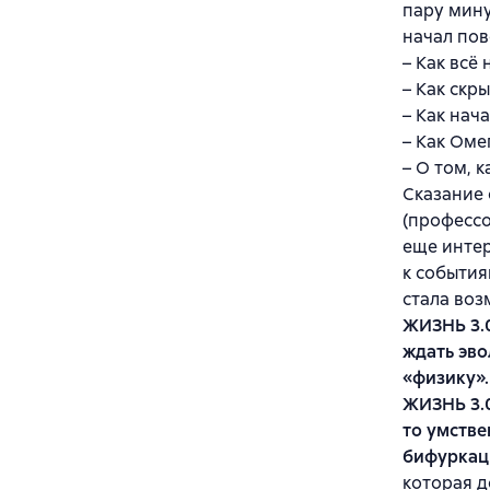
пару мину
начал пов
– Как всё 
– Как скр
– Как нач
– Как Оме
– О том, 
Сказание 
(профессо
еще интер
к события
стала воз
ЖИЗНЬ 3.0
ждать эво
«физику».
ЖИЗНЬ 3.0
то умстве
бифуркаци
которая д