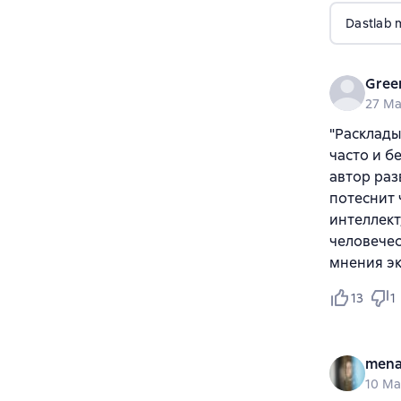
Dastlab 
Gree
27 Ma
"Расклады
часто и б
автор раз
потеснит 
интеллект
человечес
мнения эк
13
1
mena
10 Ma