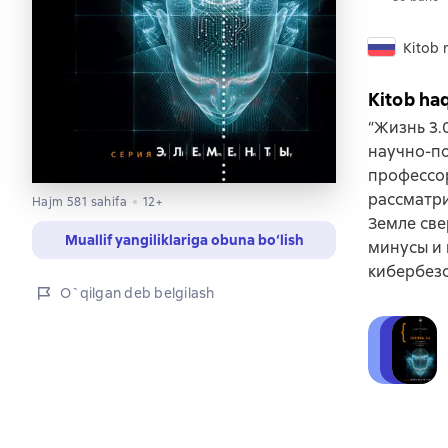
Kitob r
Kitob ha
“Жизнь 3.
научно-по
профессор
рассматри
Hajm 581 sahifa
12+
Земле све
Muallif yangiliklariga obuna bo‘lish
минусы и 
кибербезо
O`qilgan deb belgilash