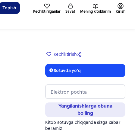
Topish
Kechiktirilganlar
Savat
Mening kitoblarim
Kirish
Kechiktirish
Sotuvda yo'q
Elektron pochta
Yangilanishlarga obuna
bo'ling
Kitob sotuvga chiqqanda sizga xabar
beramiz