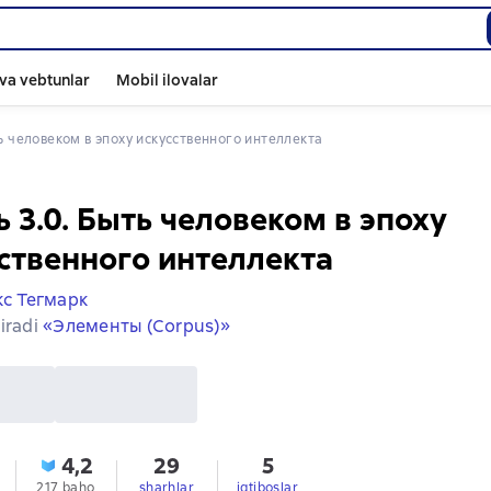
va vebtunlar
Mobil ilovalar
ыть человеком в эпоху искусственного интеллекта
 3.0. Быть человеком в эпоху
ственного интеллекта
с Тегмарк
iradi
«Элементы (Corpus)»
4,2
29
5
217 baho
sharhlar
iqtiboslar