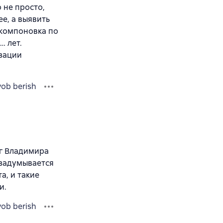
 не просто,
ее, а выявить
 компоновка по
… лет.
изации
vob berish
иг Владимира
 задумывается
а, и такие
и.
vob berish