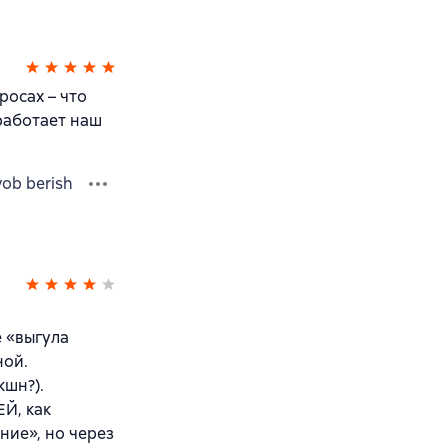
росах – что
 работает наш
vob berish
е «выгула
ной.
кшн?).
Й, как
ние», но через