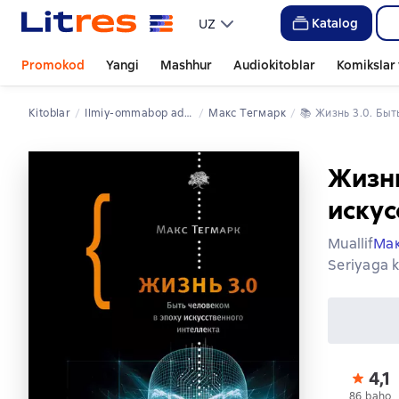
Katalog
UZ
Promokod
Yangi
Mashhur
Audiokitoblar
Komikslar 
Kitoblar
ilmiy-ommabop adabiyot
Макс Тегмарк
📚 
Жизнь 3.0. Б
Жизнь
искус
Muallif
Мак
Seriyaga k
4,1
86 baho