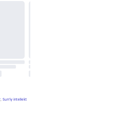
r
,
Sun'iy intellekt