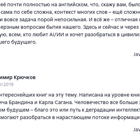
её почти полностью на английском, что, скажу вам, было
 сама по себе сложна, контекст многих слов – ещё сложн
 и вовсе задача порой непосильная. И всё же – отличная
ерзным вопросам бытия нашего. Здесь и сейчас и через 
ю, всем, кто любит AI/ИИ и хочет разобраться в цивил
шего будущего.
Ja
имир Крючков
el 2019
нтереснейших книг на эту тему. Написана на уровне кн
ча Брандина и Карла Сагана. Человечество все больше
м будущем – благо это или путь к деградации интеллект
омогают разобраться в нарастающем потоке информаци
Ja