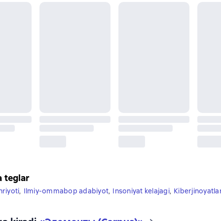
a teglar
riyoti
,
Ilmiy-ommabop adabiyot
,
Insoniyat kelajagi
,
Kiberjinoyatla