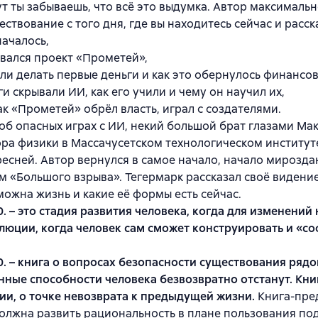
т ты забываешь, что всё это выдумка. Автор максималь
ествование с того дня, где вы находитесь сейчас и расск
началось,
ывался проект «Прометей»,
али делать первые деньги и как это обернулось финансо
ги скрывали ИИ, как его учили и чему он научил их,
как «Прометей» обрёл власть, играл с создателями.
об опасных играх с ИИ, некий большой брат глазами Ма
ра физики в Массачусетском технологическом институте
есней. Автор вернулся в самое начало, начало мирозда
м «Большого взрыва». Тегермарк рассказал своё видение 
можна жизнь и какие её формы есть сейчас.
. – это стадия развития человека, когда для изменений
люции, когда человек сам сможет конструировать и «соф
. – книга о вопросах безопасности существования рядом
нные способности человека безвозвратно отстанут. Кни
и, о точке невозврата к предыдущей жизни.
Книга-пре
олжна развить рациональность в плане пользования п