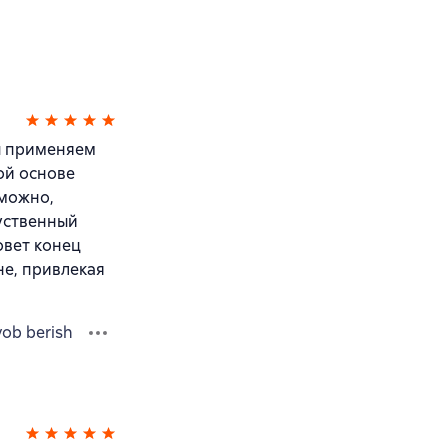
ы применяем
ой основе
зможно,
куственный
овет конец
е, привлекая
vob berish