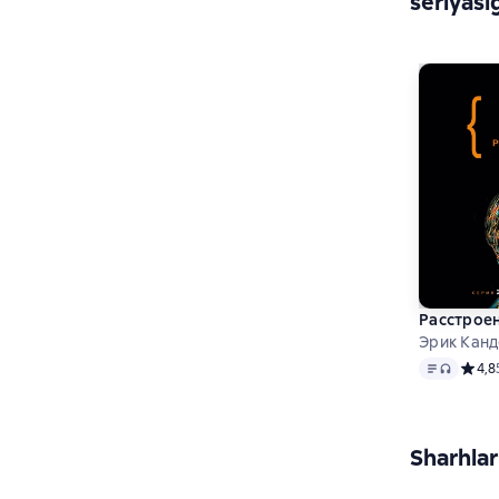
seriyasi
Расстроен
Эрик Канд
Matn
, audio
Средн
4,8
Sharhlar