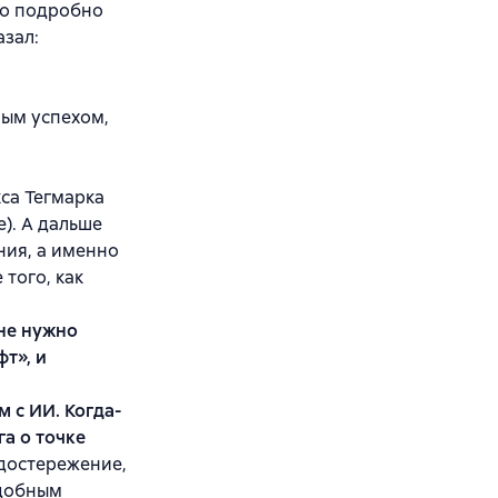
но подробно
азал:
вым успехом,
кса Тегмарка
). А дальше
ния, а именно
того, как
 не нужно
т», и
 с ИИ. Когда-
га о точке
достережение,
одобным