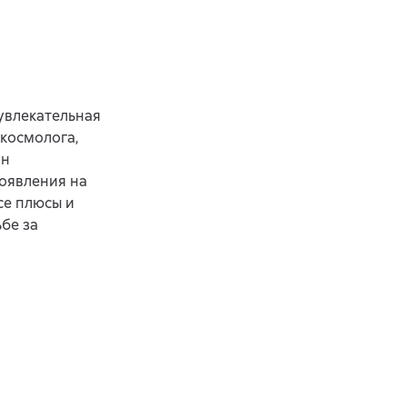
 увлекательная
 космолога,
он
оявления на
се плюсы и
бе за