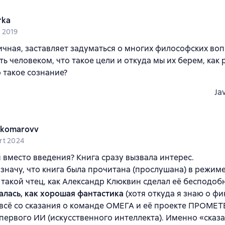
rka
 2019
ичная, заставляет задуматься о многих философских воп
ть человеком, что такое цели и откуда мы их берем, как
о такое сознание?
Ja
_komarovv
rt 2024
вместо введения? Книга сразу вызвала интерес.
значу, что книга была прочитана (прослушана) в режим
 такой чтец, как Александр Клюквин сделал её бесподоб
алась, как хорошая фантастика
(хотя откуда я знаю о фи
всё со сказания о команде ОМЕГА и её проекте ПРОМЕТЕ
первого ИИ (искусственного интеллекта). Именно «сказа