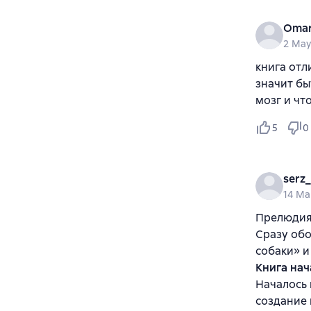
Oma
2 May
книга отл
значит бы
мозг и чт
5
0
serz
14 Ma
Прелюдия 
Сразу обо
собаки» и
Книга нач
Началось 
создание 