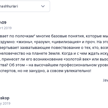
mashhurlari
n09
rt 2019
вает по полочкам" многие базовые понятия, которые м
ездумно: «жизнь», «разум», «цивилизация» и проч. На эт
вертывает захватывающее повествование о тех, кто, во
человечество на планете Земля. Когда и с чем ждать ис
, принесет ли его возникновение «золотой век» или выз
тва? Об этом – на высочайшем профессиональном уровн
спертов, но не занудно, а совсем увлекательно!
Ja
skop
y 2019