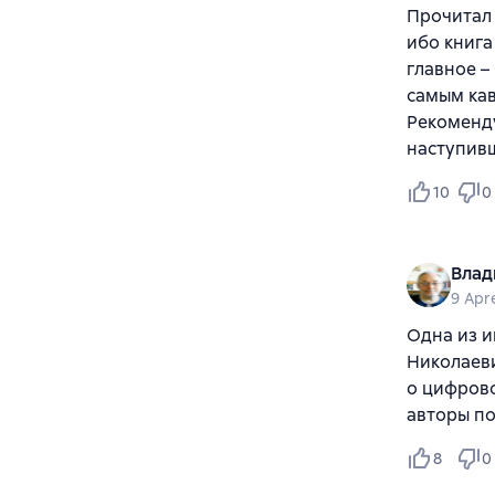
Прочитал 
ибо книга
главное –
самым кав
Рекоменду
наступив
10
0
Влад
9 Apr
Одна из и
Николаеви
о цифрово
авторы п
8
0