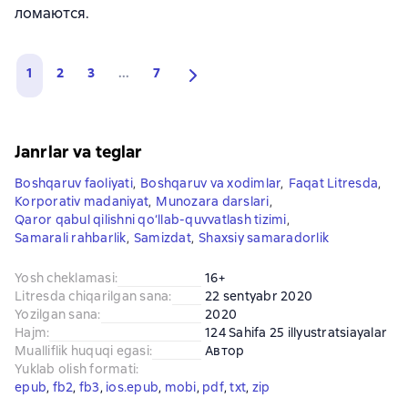
ломаются.
1
2
3
...
7
Janrlar va teglar
Boshqaruv faoliyati
,
Boshqaruv va xodimlar
,
Faqat Litresda
,
Korporativ madaniyat
,
Munozara darslari
,
Qaror qabul qilishni qo‘llab-quvvatlash tizimi
,
Samarali rahbarlik
,
Samizdat
,
Shaxsiy samaradorlik
Yosh cheklamasi
:
16+
Litresda chiqarilgan sana
:
22 sentyabr 2020
Yozilgan sana
:
2020
Hajm
:
124 Sahifa 25 illyustratsiayalar
Mualliflik huquqi egasi
:
Автор
Yuklab olish formati
:
epub
, 
fb2
, 
fb3
, 
ios.epub
, 
mobi
, 
pdf
, 
txt
, 
zip