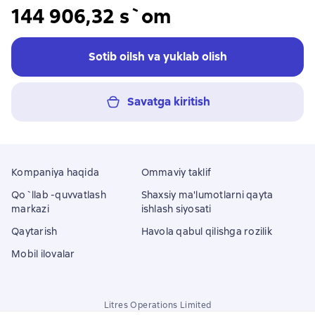
144 906,32 s`om
Sotib oilsh va yuklab olish
Savatga kiritish
Kompaniya haqida
Ommaviy taklif
Qo`llab -quvvatlash
Shaxsiy ma'lumotlarni qayta
markazi
ishlash siyosati
Qaytarish
Havola qabul qilishga rozilik
Mobil ilovalar
Litres Operations Limited