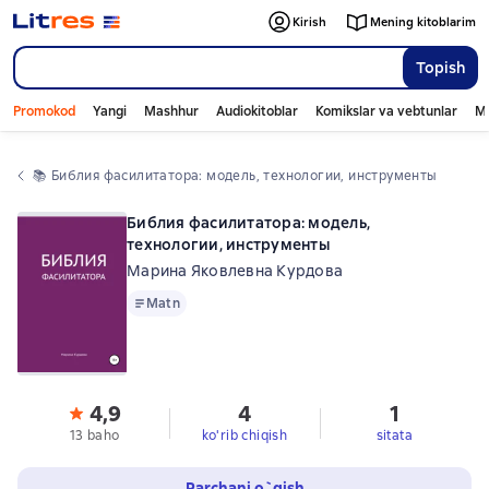
Kirish
Mening kitoblarim
Topish
Promokod
Yangi
Mashhur
Audiokitoblar
Komikslar va vebtunlar
Mo
📚 
Библия фасилитатора: модель, технологии, инструменты
Библия фасилитатора: модель,
технологии, инструменты
Марина Яковлевна Курдова
Matn
Matn
4,9
4
1
13 baho
ko'rib chiqish
sitata
Parchani o`qish