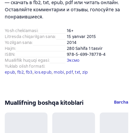
— скачать в fb2, txt, epub, pdf или читать онлайн.
Оставляйте комментарии и отзывы, голосуйте за
понравившиеся.
Yosh cheklamasi
:
16+
Litresda chiqarilgan sana
:
15 yanvar 2015
Yozilgan sana
:
2014
Hajm
:
280 Sahifa 1 tasvir
ISBN
:
978-5-699-78778-4
Mualliflik huquqi egasi
:
Эксмо
Yuklab olish formati
:
epub
, 
fb2
, 
fb3
, 
ios.epub
, 
mobi
, 
pdf
, 
txt
, 
zip
Muallifning boshqa kitoblari
Barcha