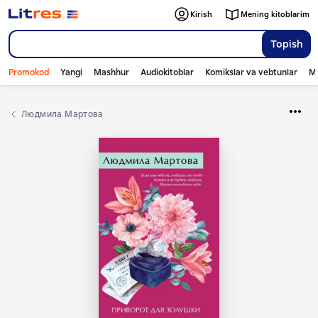
Kirish
Mening kitoblarim
Topish
Promokod
Yangi
Mashhur
Audiokitoblar
Komikslar va vebtunlar
Mo
Людмила Мартова