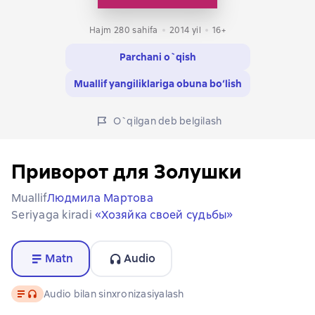
Hajm 280 sahifa
2014
yil
16+
Parchani o`qish
Muallif yangiliklariga obuna bo‘lish
O`qilgan deb belgilash
Приворот для Золушки
Muallif
Людмила Мартова
Seriyaga kiradi
«Хозяйка своей судьбы»
Matn
Audio
Matn
, audio format mavjud
Audio bilan sinxronizasiyalash