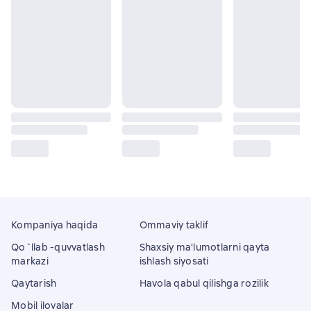
Kompaniya haqida
Ommaviy taklif
Qo`llab -quvvatlash
Shaxsiy ma'lumotlarni qayta
markazi
ishlash siyosati
Qaytarish
Havola qabul qilishga rozilik
Mobil ilovalar