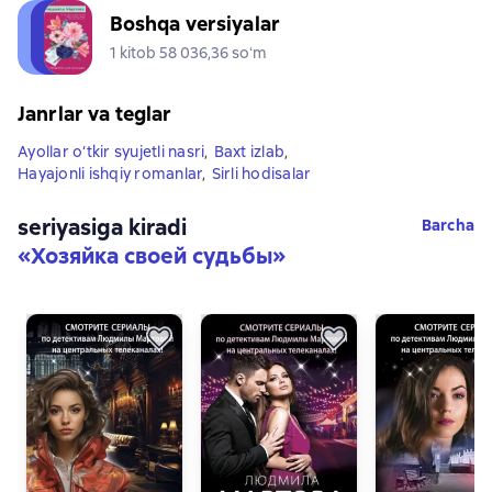
Boshqa versiyalar
1 kitob 58 036,36 soʻm
Janrlar va teglar
Ayollar o‘tkir syujetli nasri
,
Baxt izlab
,
Hayajonli ishqiy romanlar
,
Sirli hodisalar
seriyasiga kiradi
Barcha
«
Хозяйка своей судьбы
»