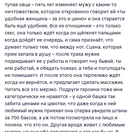
тупая овца – пять лет изменяет мужу с каким-то
ничтожеством, которое откровенно говорит ей «ты
удобная женщина – за это и ценю» и она старается
быть ещё удобнее. Все их отношения – это только
секс, она только ждёт когда он щёлкнет пальцами
когда дойдёт ее очередь, и сама признаёт, что
думает только тем, что между ног. Сцена, которая
прям запала в душу – после траха мужик
подкидывает ее у работы и говорит «ну бывай, ты
или работай, я обедать поехал, а тебе и поголодать
не помешает». И после этого она терпеливо ждёт
когда он вернётся, и предлагает сделать массажик.
Читать все это мерзко. Подруги героини тоже мне
категорически не нравятся – у одной башка так
забита ценами на шмотки, что даже когда к ней
любимый мужик приехал она сперва увидела штаны
за 700 баксов, а уж потом посмотрела на лицо и
поняла, что это он. Другая вроде живет с любимым
мужем, но они оба погуливают и это как бы ок. В