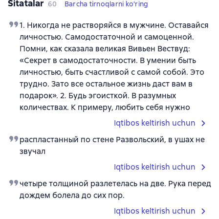
Sitatalar
60
Barcha tirnoqlarni ko'ring
1. Никогда не растворяйся в мужчине. Оставайся
личностью. Самодостаточной и самоценной.
Помни, как сказала великая Вивьен Вествуд:
«Секрет в самодостаточности. В умении быть
личностью, быть счастливой с самой собой. Это
трудно. Зато все остальное жизнь даст вам в
подарок». 2. Будь эгоисткой. В разумных
количествах. К примеру, любить себя нужно
Iqtibos keltirish uchun
распластанный по стене Развольский, в ушах не
звучал
Iqtibos keltirish uchun
четыре толщиной разлетелась на две. Рука перед
дождем болела до сих пор.
Iqtibos keltirish uchun