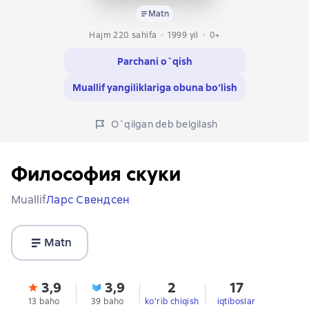
Matn
Hajm 220 sahifa
1999
yil
0+
Parchani o`qish
Muallif yangiliklariga obuna bo‘lish
O`qilgan deb belgilash
Философия скуки
Muallif
Ларс Свендсен
Matn
3,9
3,9
2
17
13 baho
39 baho
ko'rib chiqish
iqtiboslar