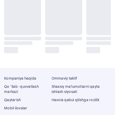
Kompaniya haqida
Ommaviy taklif
Qo`llab -quvvatlash
Shaxsiy ma'lumotlarni qayta
markazi
ishlash siyosati
Qaytarish
Havola qabul qilishga rozilik
Mobil ilovalar