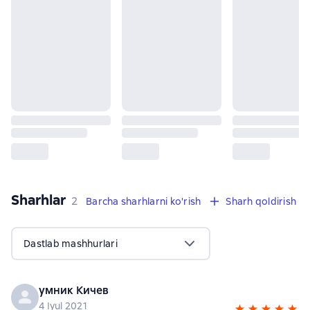
Sharhlar
,
2 sharhlar
2
Barcha sharhlarni ko'rish
Sharh qoldirish
Dastlab mashhurlari
умник Кичев
4 Iyul 2021