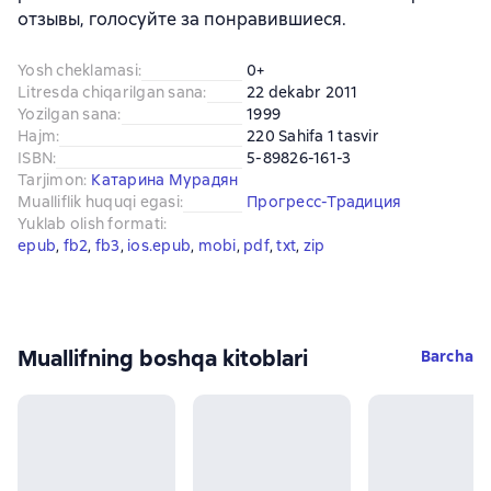
отзывы, голосуйте за понравившиеся.
Yosh cheklamasi
:
0+
Litresda chiqarilgan sana
:
22 dekabr 2011
Yozilgan sana
:
1999
Hajm
:
220 Sahifa 1 tasvir
ISBN
:
5-89826-161-3
Tarjimon
:
Катарина Мурадян
Mualliflik huquqi egasi
:
Прогресс-Традиция
Yuklab olish formati
:
epub
, 
fb2
, 
fb3
, 
ios.epub
, 
mobi
, 
pdf
, 
txt
, 
zip
Muallifning boshqa kitoblari
Barcha