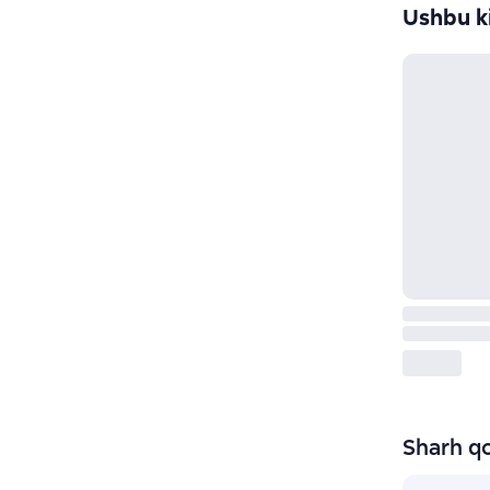
Ushbu ki
Sharh qo