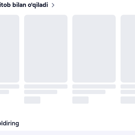
tob bilan o'qiladi
ldiring