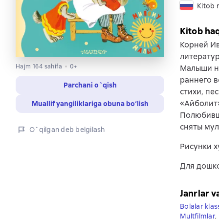
Kitob r
Kitob ha
Корней Ив
литератур
Hajm 164 sahifa
0+
Малыши на
раннего в
Parchani o`qish
стихи, пе
«Айболит»
Muallif yangiliklariga obuna bo‘lish
Полюбивши
сняты му
O`qilgan deb belgilash
Рисунки х
Для дошко
Janrlar v
Bolalar klas
Multfilmlar
,