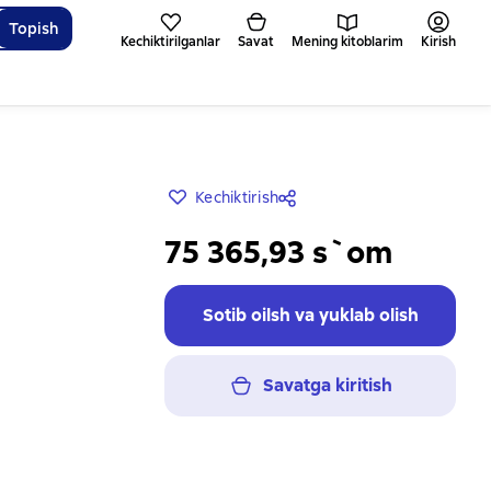
Topish
Kechiktirilganlar
Savat
Mening kitoblarim
Kirish
Kechiktirish
75 365,93 s`om
Sotib oilsh va yuklab olish
Savatga kiritish