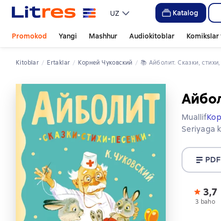
Katalog
UZ
Promokod
Yangi
Mashhur
Audiokitoblar
Komikslar 
Kitoblar
ertaklar
Корней Чуковский
📚 
Айболит. Сказки, стихи
Айбол
Muallif
Кор
Seriyaga k
PDF
3,7
3 baho