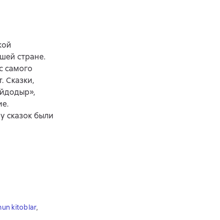
кой
шей стране.
с самого
. Сказки,
ойдодыр»,
ие.
у сказок были
un kitoblar
,