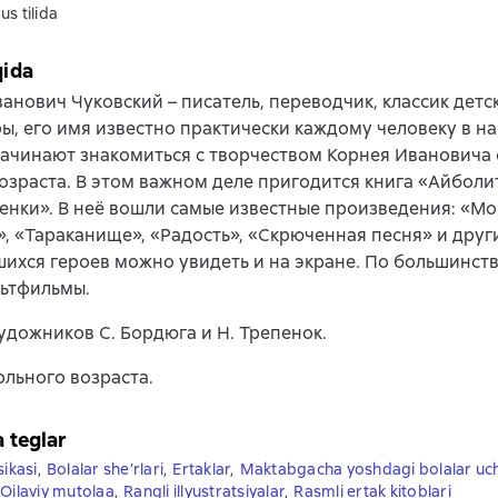
us tilida
qida
анович Чуковский – писатель, переводчик, классик детс
ы, его имя известно практически каждому человеку в на
чинают знакомиться с творчеством Корнея Ивановича 
озраста. В этом важном деле пригодится книга «Айболит
сенки». В неё вошли самые известные произведения: «М
, «Тараканище», «Радость», «Скрюченная песня» и друг
хся героев можно увидеть и на экране. По большинств
льтфильмы.
удожников С. Бордюга и Н. Трепенок.
льного возраста.
a teglar
sikasi
,
Bolalar she’rlari
,
Ertaklar
,
Maktabgacha yoshdagi bolalar uch
Oilaviy mutolaa
,
Rangli illyustratsiyalar
,
Rasmli ertak kitoblari