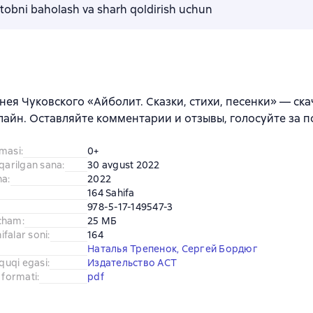
kitobni baholash va sharh qoldirish uchun
нея Чуковского «Айболит. Сказки, стихи, песенки» — скач
лайн. Оставляйте комментарии и отзывы, голосуйте за 
amasi
:
0+
iqarilgan sana
:
30 avgust 2022
na
:
2022
164 Sahifa
978-5-17-149547-3
cham
:
25 МБ
falar soni
:
164
Наталья Трепенок
,
Сергей Бордюг
uquqi egasi
:
Издательство АСТ
 formati
:
pdf