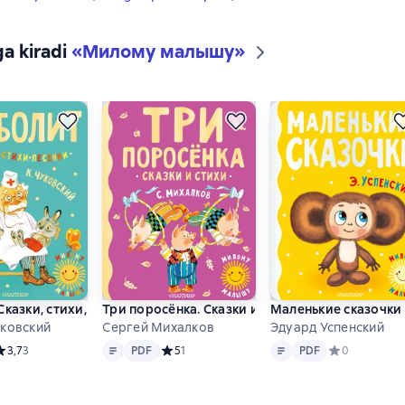
ga kiradi
«
Милому малышу
»
Сказки, стихи, песенки
Три поросёнка. Сказки и стихи
Маленькие сказочки
ковский
Сергей Михалков
Эдуард Успенский
Matn
PDF
Matn
PDF
редний рейтинг 3,7 на основе 3 оценок
3,7
3
PDF
Средний рейтинг 5 на основе 1 оценок
5
1
PDF
Средний рейти
0