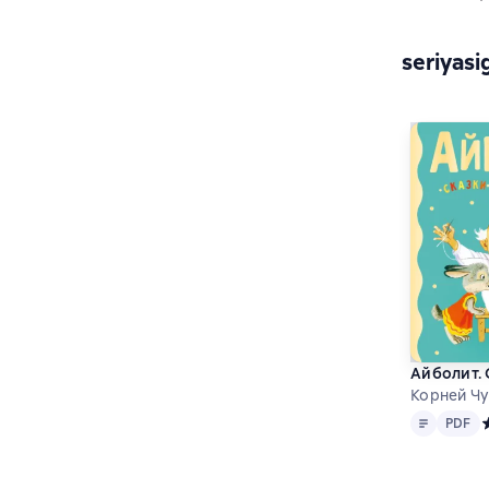
seriyasi
Айболит. 
Корней Чу
Matn
PDF
PDF
С