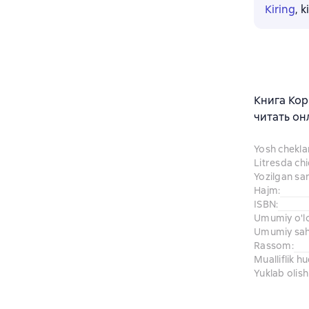
Kiring
, 
Книга Кор
читать он
Yosh chekl
Litresda ch
Yozilgan sa
Hajm
:
ISBN
:
Umumiy o'l
Umumiy sahi
Rassom
:
Mualliflik h
Yuklab olish