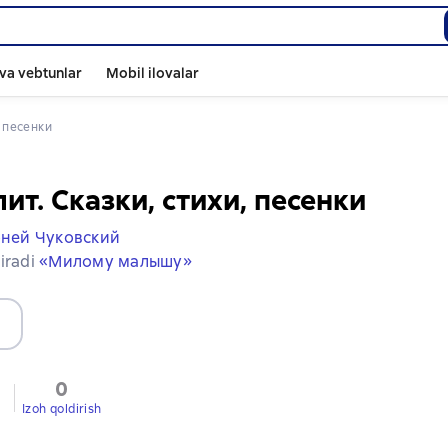
va vebtunlar
Mobil ilovalar
, песенки
ит. Сказки, стихи, песенки
ней Чуковский
iradi
«Милому малышу»
0
Izoh qoldirish