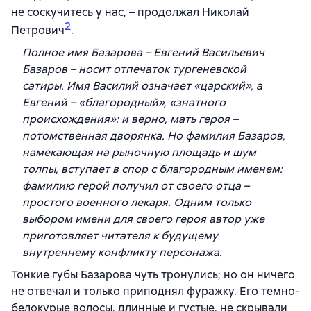
не соскучитесь у нас, – продолжал Николай
2
Петрович
.
Полное имя Базарова – Евгений Васильевич
Базаров – носит отпечаток тургеневской
сатиры. Имя Василий означает «царский», а
Евгений – «благородный», «знатного
происхождения»: и верно, мать героя –
потомственная дворянка. Но фамилия Базаров,
намекающая на рыночную площадь и шум
толпы, вступает в спор с благородным именем:
фамилию герой получил от своего отца –
простого военного лекаря. Одним только
выбором имени для своего героя автор уже
приготовляет читателя к будущему
внутреннему конфликту персонажа.
Тонкие губы Базарова чуть тронулись; но он ничего
не отвечал и только приподнял фуражку. Его темно-
белокурые волосы, длинные и густые, не скрывали