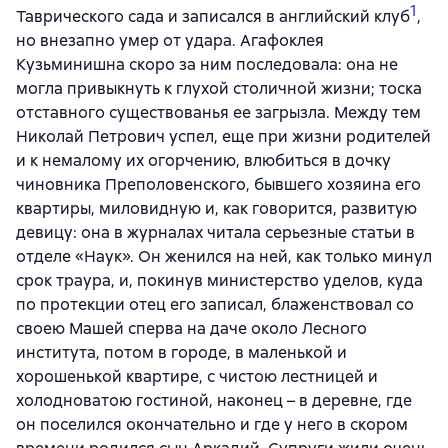
1
Таврического сада и записался в английский клуб
,
но внезапно умер от удара. Агафоклея
Кузьминишна скоро за ним последовала: она не
могла привыкнуть к глухой столичной жизни; тоска
отставного существованья ее загрызла. Между тем
Николай Петрович успел, еще при жизни родителей
и к немалому их огорчению, влюбиться в дочку
чиновника Преполовенского, бывшего хозяина его
квартиры, миловидную и, как говорится, развитую
девицу: она в журналах читала серьезные статьи в
отделе «Наук». Он женился на ней, как только минул
срок траура, и, покинув министерство уделов, куда
по протекции отец его записал, блаженствовал со
своею Машей сперва на даче около Лесного
института, потом в городе, в маленькой и
хорошенькой квартире, с чистою лестницей и
холодноватою гостиной, наконец – в деревне, где
он поселился окончательно и где у него в скором