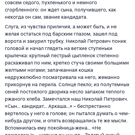
совсем седого, пухленького и немного
сгорбленного: он ждет сына, получившего, как
некогда он сам, звание кандидата.
Слуга, из чувства приличия, а может быть, и не
желая остаться под барским глазом, зашел под
ворота и закурил трубку. Николай Петрович поник
головой и начал глядеть на ветхие ступеньки
крылечка: крупный пестрый цыпленок степенно
расхаживал по ним, крепко стуча своими большими
желтыми ногами; запачканная кошка
недружелюбно посматривала на него, жеманно
прикорнув на перила. Солнце пекло; из полутемных
сеней постоялого дворика несло запахом теплого
ржаного хлеба. Замечтался наш Николай Петрович.
«Сын… кандидат… Аркаша…» – беспрестанно
вертелось у него в голове; он пытался думать о чем-
нибудь другом, и опять возвращались те же мысли.
Вспомнилась ему покойница-жена… «Не