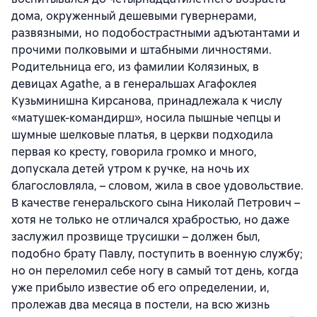
дома, окруженный дешевыми гувернерами,
развязными, но подобострастными адъютантами и
прочими полковыми и штабными личностями.
Родительница его, из фамилии Колязиных, в
девицах Agathe, а в генеральшах Агафоклея
Кузьминишна Кирсанова, принадлежала к числу
«матушек-командирш», носила пышные чепцы и
шумные шелковые платья, в церкви подходила
первая ко кресту, говорила громко и много,
допускала детей утром к ручке, на ночь их
благословляла, – словом, жила в свое удовольствие.
В качестве генеральского сына Николай Петрович –
хотя не только не отличался храбростью, но даже
заслужил прозвище трусишки – должен был,
подобно брату Павлу, поступить в военную службу;
но он переломил себе ногу в самый тот день, когда
уже прибыло известие об его определении, и,
пролежав два месяца в постели, на всю жизнь