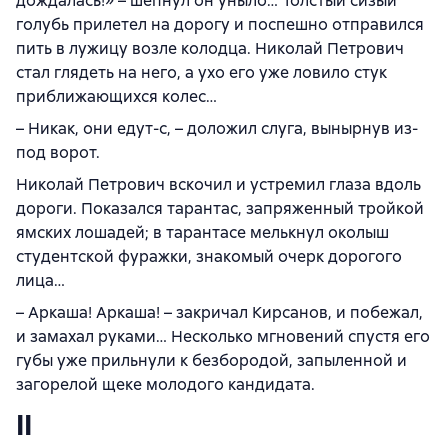
дождалась!» – шепнул он уныло… Толстый сизый
голубь прилетел на дорогу и поспешно отправился
пить в лужицу возле колодца. Николай Петрович
стал глядеть на него, а ухо его уже ловило стук
приближающихся колес…
– Никак, они едут-с, – доложил слуга, вынырнув из-
под ворот.
Николай Петрович вскочил и устремил глаза вдоль
дороги. Показался тарантас, запряженный тройкой
ямских лошадей; в тарантасе мелькнул околыш
студентской фуражки, знакомый очерк дорогого
лица…
– Аркаша! Аркаша! – закричал Кирсанов, и побежал,
и замахал руками… Несколько мгновений спустя его
губы уже прильнули к безбородой, запыленной и
загорелой щеке молодого кандидата.
II