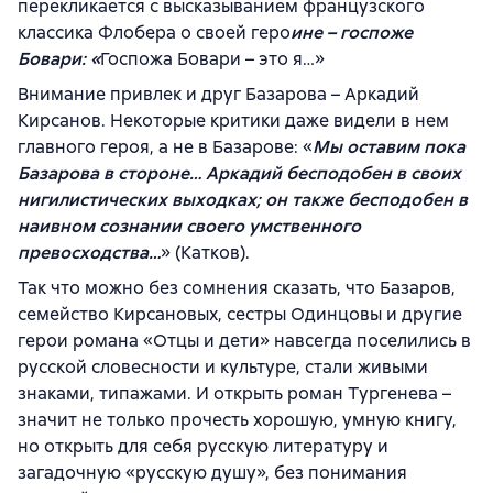
перекликается с высказыванием французского
классика Флобера о своей геро
ине – госпоже
Бовари: «
Госпожа Бовари – это я…»
Внимание привлек и друг Базарова – Аркадий
Кирсанов. Некоторые критики даже видели в нем
главного героя, а не в Базарове: «
Мы оставим пока
Базарова в стороне… Аркадий бесподобен в своих
нигилистических выходках; он также бесподобен в
наивном сознании своего умственного
превосходства…
» (Катков).
Так что можно без сомнения сказать, что Базаров,
семейство Кирсановых, сестры Одинцовы и другие
герои романа «Отцы и дети» навсегда поселились в
русской словесности и культуре, стали живыми
знаками, типажами. И открыть роман Тургенева –
значит не только прочесть хорошую, умную книгу,
но открыть для себя русскую литературу и
загадочную «русскую душу», без понимания