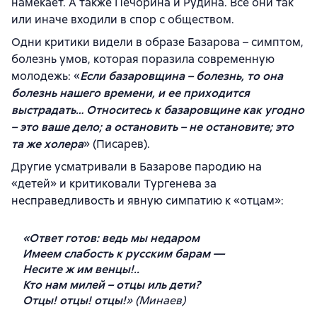
намекает. А также Печорина и Рудина. Все они так
или иначе входили в спор с обществом.
Одни критики видели в образе Базарова – симптом,
болезнь умов, которая поразила современную
молодежь: «
Если базаровщина – болезнь, то она
болезнь нашего времени, и ее приходится
выстрадать… Относитесь к базаровщине как угодно
– это ваше дело; а остановить – не остановите; это
та же холера
» (Писарев).
Другие усматривали в Базарове пародию на
«детей» и критиковали Тургенева за
несправедливость и явную симпатию к «отцам»:
«
Ответ готов: ведь мы недаром
Имеем слабость к русским барам —
Несите ж им венцы!..
Кто нам милей – отцы иль дети?
Отцы! отцы! отцы!
» (Минаев)