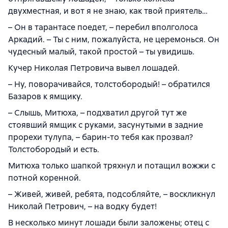
двухместная, и вот я не знаю, как твой приятель…
– Он в тарантасе поедет, – перебил вполголоса
Аркадий. – Ты с ним, пожалуйста, не церемонься. Он
чудесный малый, такой простой – ты увидишь.
Кучер Николая Петровича вывел лошадей.
– Ну, поворачивайся, толстобородый! – обратился
Базаров к ямщику.
– Слышь, Митюха, – подхватил другой тут же
стоявший ямщик с руками, засунутыми в задние
прорехи тулупа, – барин-то тебя как прозвал?
Толстобородый и есть.
Митюха только шапкой тряхнул и потащил вожжи с
потной коренной.
– Живей, живей, ребята, подсобляйте, – воскликнул
Николай Петрович, – на водку будет!
В несколько минут лошади были заложены; отец с