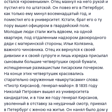
остался «хроменьким». Отец махнул на него рукой и
пустил его по штатской. Он повез его в Петербург,
как только ему минул восемнадцатый год, и
поместил его в университет. Кстати, брат его о ту
пору вышел офицером в гвардейский полк.
Молодые люди стали жить вдвоем, на одной
квартире, под отдаленным надзором двоюродного
дяди с материнской стороны, Ильи Колязина,
важного чиновника. Отец их вернулся к своей
дивизии и к своей супруге и лишь изредка присылал
сыновьям большие четвертушки серой бумаги,
испещренные размашистым писарским почерком.
На конце этих четвертушек красовались
старательно окруженные «выкрутасами» слова:
«Пиотр Кирсаноф, генерал-майор». В 1835 году
Николай Петрович вышел из университета
кандидатом, и в том же году генерал Кирсанов,
уволенный в отставку за неудачный смотр, приехал
в Петербург с женою на житье. Он нанял было дом у