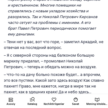
и крестьянином. Многие помещики не
справлялись с новым укладом хозяйства и
разорялись. Так и Николай Петрович Кирсанов
часто сетует на проблемы с имением. А его
брат Павел Петрович периодически помогает
ему деньгами.
– Тени нет у вас, вот что горе, – заметил Аркадий, не
отвечая на последний вопрос.
– Я с северной стороны над балконом большую
маркизу приделал, – промолвил Николай
Петрович, – теперь и обедать можно на воздухе.
– Что-то на дачу больно похоже будет… а впрочем,
это все пустяки. Какой зато здесь воздух! Как славно
пахнет! Право, мне кажется, нигде в мире так не
пахнет, как в здешних краях! Да и небо здесь…
Аркадий вдруг остановился, бросил косвенный
Asosiy
Katalog
Kechiktirilganlar
Savat
Mening kitoblarim
взгляд назад и умолк.