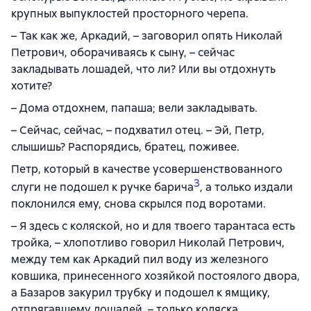
крупных выпуклостей просторного черепа.
– Так как же, Аркадий, – заговорил опять Николай
Петрович, оборачиваясь к сыну, – сейчас
закладывать лошадей, что ли? Или вы отдохнуть
хотите?
– Дома отдохнем, папаша; вели закладывать.
– Сейчас, сейчас, – подхватил отец. – Эй, Петр,
слышишь? Распорядись, братец, поживее.
Петр, который в качестве усовершенствованного
3
слуги не подошел к ручке барича
, а только издали
поклонился ему, снова скрылся под воротами.
– Я здесь с коляской, но и для твоего тарантаса есть
тройка, – хлопотливо говорил Николай Петрович,
между тем как Аркадий пил воду из железного
ковшика, принесенного хозяйкой постоялого двора,
а Базаров закурил трубку и подошел к ямщику,
отпрягавшему лошадей, – только коляска