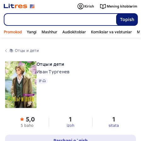
Kirish
Mening kitoblarim
Topish
Promokod
Yangi
Mashhur
Audiokitoblar
Komikslar va vebtunlar
Mo
📚 
Отцы и дети
Отцы и дети
Иван Тургенев
Matn
, audio format mavjud
5,0
1
1
5 baho
izoh
sitata
Parchani o`qish