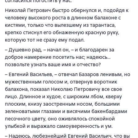
согласился погостить у нас.
Николай Петрович быстро обернулся и, подойдя к
человеку высокого роста в длинном балахоне с
кистями, только что вылезшему из тарантаса,
крепко стиснул его обнаженную красную руку,
которую тот не сразу ему подал.
– Душевно рад, – начал он, – и благодарен за
доброе намерение посетить нас; надеюсь…
позвольте узнать ваше имя и отчество?
– Евгений Васильев, – отвечал Базаров ленивым, но
мужественным голосом и, отвернув воротник
балахона, показал Николаю Петровичу все свое
лицо. Длинное и худое, с широким лбом, кверху
плоским, книзу заостренным носом, большими
зеленоватыми глазами и висячими бакенбардами
песочного цвету, оно оживлялось спокойной
улыбкой и выражало самоуверенность и ум.
– Надеюсь, любезнейший Евгений Васильич, что вы