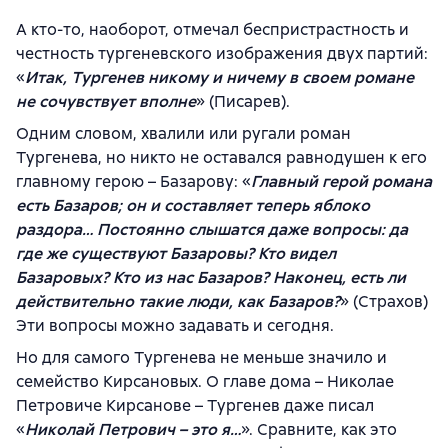
А кто-то, наоборот, отмечал беспристрастность и
честность тургеневского изображения двух партий:
«
Итак, Тургенев никому и ничему в своем романе
не сочувствует вполне
» (Писарев).
Одним словом, хвалили или ругали роман
Тургенева, но никто не оставался равнодушен к его
главному герою – Базарову: «
Главный герой романа
есть Базаров; он и составляет теперь яблоко
раздора… Постоянно слышатся даже вопросы: да
где же существуют Базаровы? Кто видел
Базаровых? Кто из нас Базаров? Наконец, есть ли
действительно такие люди, как Базаров?
» (Страхов)
Эти вопросы можно задавать и сегодня.
Но для самого Тургенева не меньше значило и
семейство Кирсановых. О главе дома – Николае
Петровиче Кирсанове – Тургенев даже писал
«
Николай Петрович – это я…
». Сравните, как это