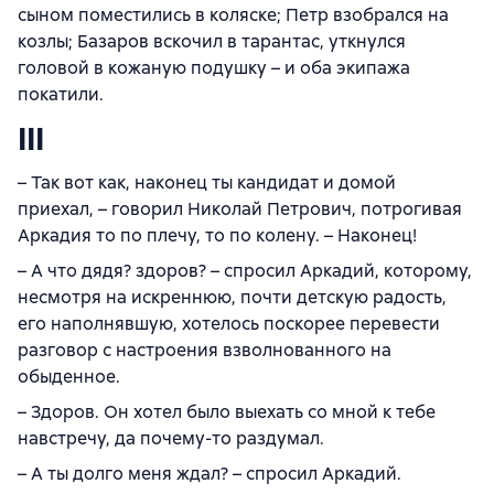
сыном поместились в коляске; Петр взобрался на
козлы; Базаров вскочил в тарантас, уткнулся
головой в кожаную подушку – и оба экипажа
покатили.
III
– Так вот как, наконец ты кандидат и домой
приехал, – говорил Николай Петрович, потрогивая
Аркадия то по плечу, то по колену. – Наконец!
– А что дядя? здоров? – спросил Аркадий, которому,
несмотря на искреннюю, почти детскую радость,
его наполнявшую, хотелось поскорее перевести
разговор с настроения взволнованного на
обыденное.
– Здоров. Он хотел было выехать со мной к тебе
навстречу, да почему-то раздумал.
– А ты долго меня ждал? – спросил Аркадий.