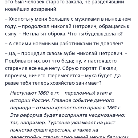
это был человек старого закала, не разделявший
новейших воззрений.
– Хлопоты у меня большие с мужиками в нынешнем
году, – продолжал Николай Петрович, обращаясь к
сыну. – Не платят оброка. Что ты будешь делать?
– А своими наемными работниками ты доволен?
– Да, – процедил сквозь зубы Николай Петрович. –
Подбивают их, вот что беда; ну, и настоящего
старания все еще нету. Сбрую портят. Пахали,
впрочем, ничего. Перемелется – мука будет. Да
разве тебя теперь хозяйство занимает?
Наступают 1860-е гг. – переломный этап в
истории России. Главное событие данного
периода – отмена крепостного права в 1861 г.
Эта реформа будет воспринята неоднозначно:
так, например, Тургенев указывает на рост
пьянства среди крестьян, а также на
перестройку старых отношений между барином