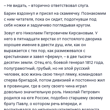
– Не видать, – вторично ответствовал слуга.
Барин вздохнул и присел на скамеечку. Познакомим
с ним читателя, пока он сидит, подогнувши под
себя ножки и задумчиво поглядывая кругом.
Зовут его Николаем Петровичем Кирсановым. У
него в пятнадцати верстах от постоялого дворика
хорошее имение в двести душ, или, как он
выражается с тех пор, как размежевался с
крестьянами и завел «ферму», – в две тысячи
десятин земли. Отец его, боевой генерал 1812 года,
полуграмотный, грубый, но не злой русский
человек, всю жизнь свою тянул лямку, командовал
сперва бригадой, потом дивизией и постоянно жил
в провинции, где в силу своего чина играл
довольно значительную роль. Николай Петрович
родился на юге России, подобно старшему своему
брату Павлу, о котором речь впереди, и
воспитывался до четырнадцатилетнего возраста