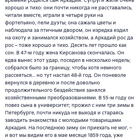
времени родился сын Аркадий. Супруги жили очень
хорошо и тихо: они почти никогда не расставались,
читали вместе, играли в четыре руки на
фортепьяно, пели дуэты; она сажала цветы и
наблюдала за птичным двором, он изредка ездил
на охоту и занимался хозяйством, а Аркадий рос да
рос – тоже хорошо и тихо. Десять лет прошло как
сон. В 47-м году жена Кирсанова скончалась. Он
едва вынес этот удар, поседел в несколько недель;
собрался было за границу, чтобы хотя немного
рассеяться… но тут настал 48‐й год. Он поневоле
вернулся в деревню и после довольно
продолжительного бездействия занялся
хозяйственными преобразованиями. В 55-м году он
повез сына в университет; прожил с ним три зимы в
Петербурге, почти никуда не выходя и стараясь
заводить знакомства с молодыми товарищами
Аркадия. На последнюю зиму он приехать не мог, –
и вот мы видим его в мае месяце 1859 года, уже