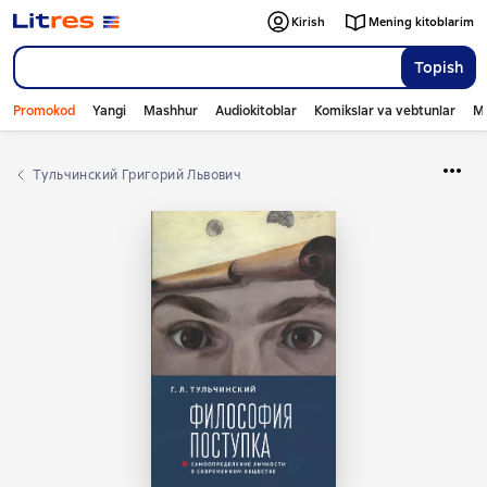
Kirish
Mening kitoblarim
Topish
Promokod
Yangi
Mashhur
Audiokitoblar
Komikslar va vebtunlar
Mo
Тульчинский Григорий Львович