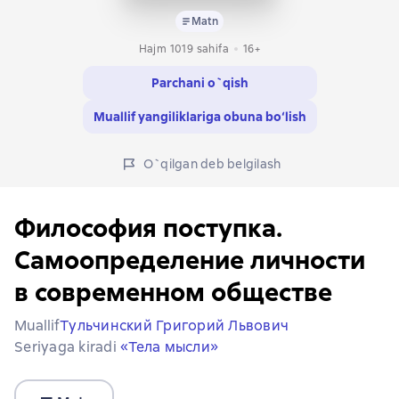
Matn
Hajm 1019 sahifa
16+
Parchani o`qish
Muallif yangiliklariga obuna bo‘lish
O`qilgan deb belgilash
Философия поступка.
Самоопределение личности
в современном обществе
Muallif
Тульчинский Григорий Львович
Seriyaga kiradi
«Тела мысли»