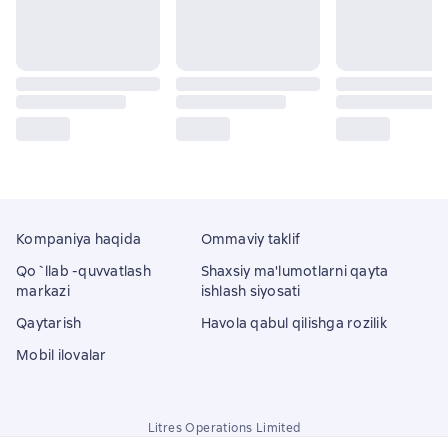
Kompaniya haqida
Ommaviy taklif
Qo`llab -quvvatlash
Shaxsiy ma'lumotlarni qayta
markazi
ishlash siyosati
Qaytarish
Havola qabul qilishga rozilik
Mobil ilovalar
Litres Operations Limited
18 Mallow street co. Limerick, Ireland