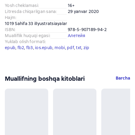
Yosh cheklamasi
:
16+
Litresda chiqarilgan sana
:
29 yanvar 2020
Hajm
:
1019 Sahifa 33 illyustratsiayalar
ISBN
:
978-5-907189-94-2
Mualliflik huquqi egasi
:
Алетейя
Yuklab olish formati
:
epub
, 
fb2
, 
fb3
, 
ios.epub
, 
mobi
, 
pdf
, 
txt
, 
zip
Muallifning boshqa kitoblari
Barcha