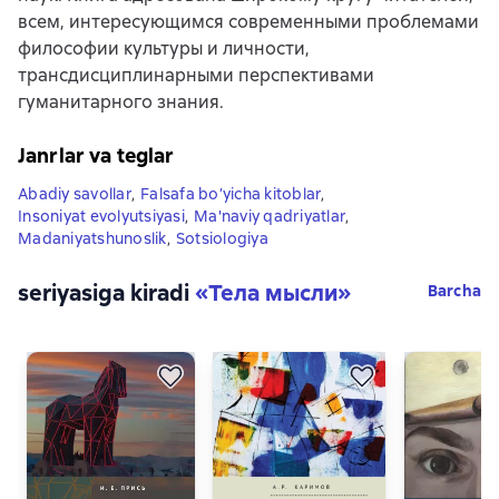
всем, интересующимся современными проблемами
философии культуры и личности,
трансдисциплинарными перспективами
гуманитарного знания.
Janrlar va teglar
Abadiy savollar
,
Falsafa bo’yicha kitoblar
,
Insoniyat evolyutsiyasi
,
Ma'naviy qadriyatlar
,
Madaniyatshunoslik
,
Sotsiologiya
seriyasiga kiradi
«
Тела мысли
»
Barcha