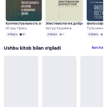
Контекстуальность онтологии и современная физика
Эпистемология добродетелей
Философия 
Игорь Прись
Артур Каримов
Тульчински
Matn
Matn
Matn
Matn
Средний рейтинг 5 на основе 1 оценок
5
1
Matn
Средний рейтинг 0 на основе 0 о
0
Matn
Сред
0
Ushbu kitob bilan o'qiladi
Barcha