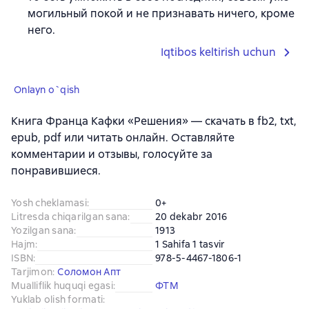
могильный покой и не признавать ничего, кроме
него.
Iqtibos keltirish uchun
Onlayn o`qish
Книга Франца Кафки «Решения» — скачать в fb2, txt,
epub, pdf или читать онлайн. Оставляйте
комментарии и отзывы, голосуйте за
понравившиеся.
Yosh cheklamasi
:
0+
Litresda chiqarilgan sana
:
20 dekabr 2016
Yozilgan sana
:
1913
Hajm
:
1 Sahifa 1 tasvir
ISBN
:
978-5-4467-1806-1
Tarjimon
:
Соломон Апт
Mualliflik huquqi egasi
:
ФТМ
Yuklab olish formati
: