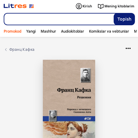
Kirish
Mening kitoblarim
Topish
Promokod
Yangi
Mashhur
Audiokitoblar
Komikslar va vebtunlar
Mo
Франц Кафка