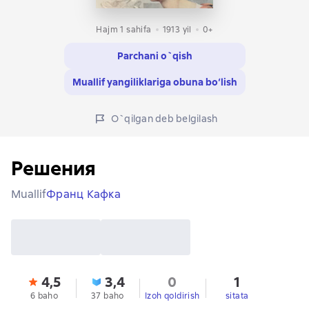
Hajm 1 sahifa
1913
yil
0+
Parchani o`qish
Muallif yangiliklariga obuna bo‘lish
O`qilgan deb belgilash
Решения
Muallif
Франц Кафка
4,5
3,4
0
1
6 baho
37 baho
Izoh qoldirish
sitata