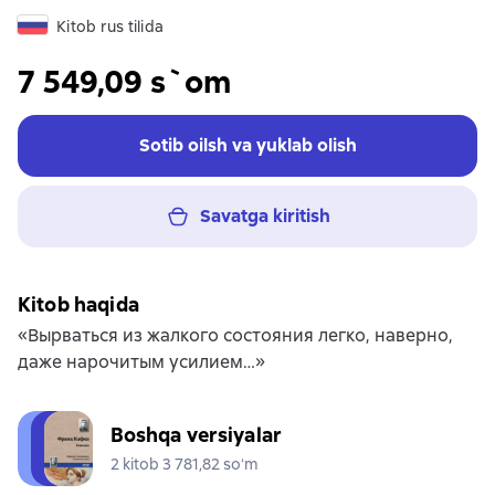
Kitob rus tilida
7 549,09 s`om
Sotib oilsh va yuklab olish
Savatga kiritish
Kitob haqida
«Вырваться из жалкого состояния легко, наверно,
даже нарочитым усилием…»
Boshqa versiyalar
2 kitob 3 781,82 soʻm