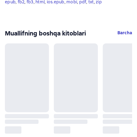
epub
, 
fb2
, 
fb3
, 
html
, 
ios.epub
, 
mobi
, 
pdf
, 
txt
, 
zip
Muallifning boshqa kitoblari
Barcha