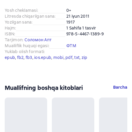
Yosh cheklamasi
:
0+
Litresda chiqarilgan sana
:
21 iyun 2011
Yozilgan sana
:
1917
Hajm
:
1 Sahifa 1 tasvir
ISBN
:
978-5-4467-1389-9
Tarjimon
:
Соломон Апт
Mualliflik huquqi egasi
:
ФТМ
Yuklab olish formati
:
epub
, 
fb2
, 
fb3
, 
ios.epub
, 
mobi
, 
pdf
, 
txt
, 
zip
Muallifning boshqa kitoblari
Barcha