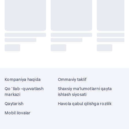
Kompaniya haqida
Ommaviy taklif
Qo`llab -quvvatlash
Shaxsiy ma'lumotlarni qayta
markazi
ishlash siyosati
Qaytarish
Havola qabul qilishga rozilik
Mobil ilovalar