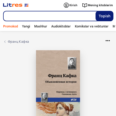
Kirish
Mening kitoblarim
Topish
Promokod
Yangi
Mashhur
Audiokitoblar
Komikslar va vebtunlar
Mo
Франц Кафка