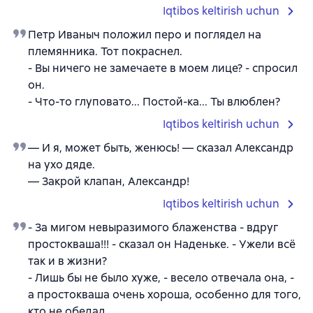
Iqtibos keltirish uchun
Петр Иваныч положил перо и поглядел на
племянника. Тот покраснел.
- Вы ничего не замечаете в моем лице? - спросил
он.
- Что-то глуповато... Постой-ка... Ты влюблен?
Iqtibos keltirish uchun
— И я, может быть, женюсь! — сказал Александр
на ухо дяде.
— Закрой клапан, Александр!
Iqtibos keltirish uchun
- За мигом невыразимого блаженства - вдруг
простокваша!!! - сказал он Наденьке. - Ужели всё
так и в жизни?
- Лишь бы не было хуже, - весело отвечала она, -
а простокваша очень хороша, особенно для того,
кто не обедал.