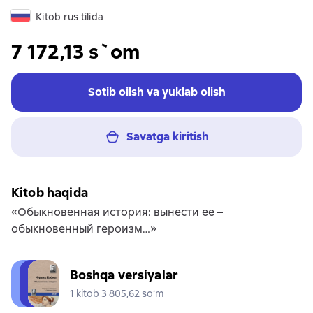
Kitob rus tilida
7 172,13 s`om
Sotib oilsh va yuklab olish
Savatga kiritish
Kitob haqida
«Обыкновенная история: вынести ее –
обыкновенный героизм…»
Boshqa versiyalar
1 kitob 3 805,62 soʻm