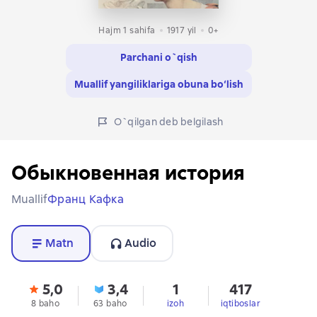
Hajm 1 sahifa
1917
yil
0+
Parchani o`qish
Muallif yangiliklariga obuna bo‘lish
O`qilgan deb belgilash
Обыкновенная история
Muallif
Франц Кафка
Matn
Audio
5,0
3,4
1
417
8 baho
63 baho
izoh
iqtiboslar