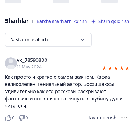
Sharhlar
,
1 sharh
1
Barcha sharhlarni ko'rish
Sharh qoldirish
Dastlab mashhurlari
vk_78590800
11 May 2024
Как просто и кратко о самом важном. Кафка
великолепен. Гениальный автор. Восхищаюсь!
Удивительно как его рассказы раскрывают
фантазию и позволяют заглянуть в глубину души
читателя.
Javob berish
0
0