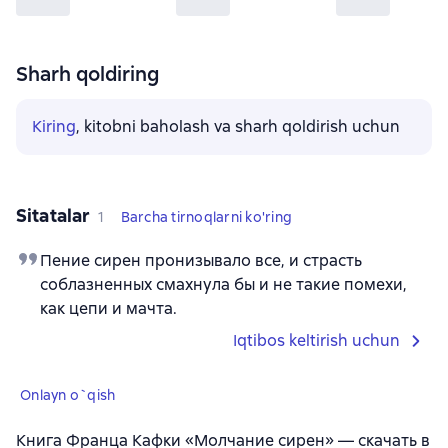
Sharh qoldiring
Kiring
, kitobni baholash va sharh qoldirish uchun
Sitatalar
1
Barcha tirnoqlarni ko'ring
Пение сирен пронизывало все, и страсть
соблазненных смахнула бы и не такие помехи,
как цепи и мачта.
Iqtibos keltirish uchun
Onlayn o`qish
Книга Франца Кафки «Молчание сирен» — скачать в