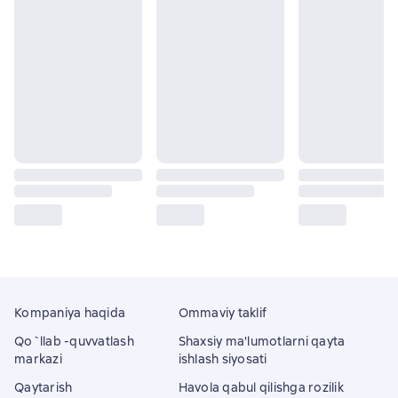
Kompaniya haqida
Ommaviy taklif
Qo`llab -quvvatlash
Shaxsiy ma'lumotlarni qayta
markazi
ishlash siyosati
Qaytarish
Havola qabul qilishga rozilik