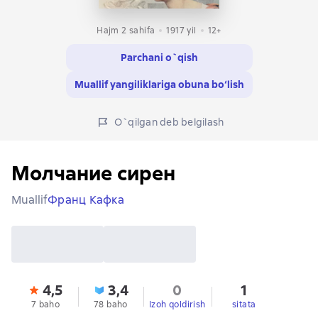
Hajm 2 sahifa
1917
yil
12+
Parchani o`qish
Muallif yangiliklariga obuna bo‘lish
O`qilgan deb belgilash
Молчание сирен
Muallif
Франц Кафка
4,5
3,4
0
1
7 baho
78 baho
Izoh qoldirish
sitata