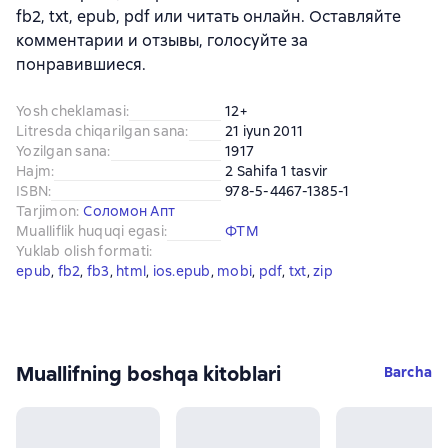
fb2, txt, epub, pdf или читать онлайн. Оставляйте
комментарии и отзывы, голосуйте за
понравившиеся.
Yosh cheklamasi
:
12+
Litresda chiqarilgan sana
:
21 iyun 2011
Yozilgan sana
:
1917
Hajm
:
2 Sahifa 1 tasvir
ISBN
:
978-5-4467-1385-1
Tarjimon
:
Соломон Апт
Mualliflik huquqi egasi
:
ФТМ
Yuklab olish formati
:
epub
, 
fb2
, 
fb3
, 
html
, 
ios.epub
, 
mobi
, 
pdf
, 
txt
, 
zip
Muallifning boshqa kitoblari
Barcha