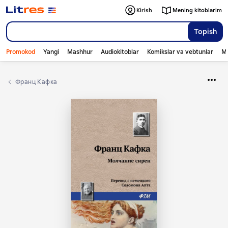
Kirish
Mening kitoblarim
Topish
Promokod
Yangi
Mashhur
Audiokitoblar
Komikslar va vebtunlar
Mo
Франц Кафка