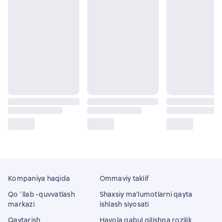
Kompaniya haqida
Ommaviy taklif
Qo`llab -quvvatlash
Shaxsiy ma'lumotlarni qayta
markazi
ishlash siyosati
Qaytarish
Havola qabul qilishga rozilik