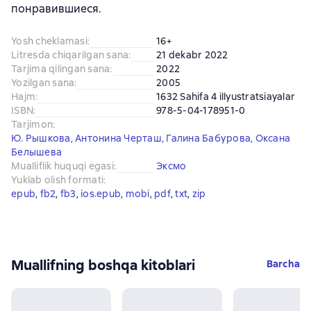
понравившиеся.
Yosh cheklamasi
:
16+
Litresda chiqarilgan sana
:
21 dekabr 2022
Tarjima qilingan sana
:
2022
Yozilgan sana
:
2005
Hajm
:
1632 Sahifa 4 illyustratsiayalar
ISBN
:
978-5-04-178951-0
Tarjimon
:
Ю. Рышкова
,
Антонина Черташ
,
Галина Бабурова
,
Оксана
Белышева
Mualliflik huquqi egasi
:
Эксмо
Yuklab olish formati
:
epub
, 
fb2
, 
fb3
, 
ios.epub
, 
mobi
, 
pdf
, 
txt
, 
zip
Muallifning boshqa kitoblari
Barcha