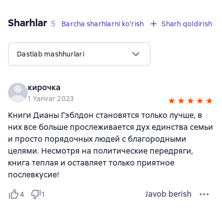
Sharhlar
,
5 sharhlar
5
Barcha sharhlarni ko'rish
Sharh qoldirish
Dastlab mashhurlari
кирочка
1 Yanvar 2023
Книги Дианы Гэблдон становятся только лучше, в
них все больше прослеживается дух единства семьи
и просто порядочных людей с благородными
целями. Несмотря на политические передряги,
книга теплая и оставляет только приятное
послевкусие!
Javob berish
4
1