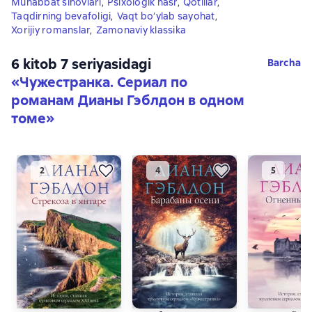
Muhabbat sinovlari
,
Psixologik nasr
,
Qotillar
,
Taqdirning bevafoligi
,
Vaqt bo‘ylab sayohat
,
Xorijiy romanslar
,
Zamonaviy klassika
6 kitob 7 seriyasidagi
Barcha
«Чужестранка. Сериал по
романам Дианы Гэблдон в одном
томе»