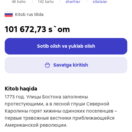
46 baho
142 baho
sharhlar
sitatalar
Kitob rus tilida
101 672,73 s`om
Sotib oilsh va yuklab olish
Savatga kiritish
Kitob haqida
1773 год. Улицы Бостона заполнены
протестующими, а в лесной глуши Северной
Каролины горят хижины одиноких поселенцев –
первые тревожные вестники приближающейся
Американской революции.