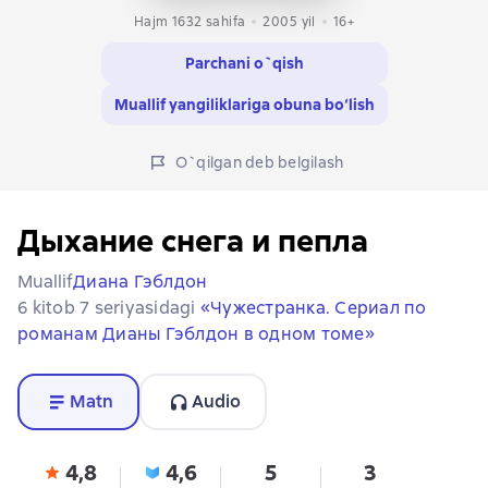
Hajm 1632 sahifa
2005
yil
16+
Parchani o`qish
Muallif yangiliklariga obuna bo‘lish
O`qilgan deb belgilash
Дыхание снега и пепла
Muallif
Диана Гэблдон
6 kitob 7 seriyasidagi
«Чужестранка. Сериал по
романам Дианы Гэблдон в одном томе»
Matn
Audio
4,8
4,6
5
3