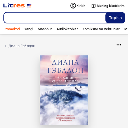
Kirish
Mening kitoblarim
Topish
Promokod
Yangi
Mashhur
Audiokitoblar
Komikslar va vebtunlar
Mo
Диана Гэблдон