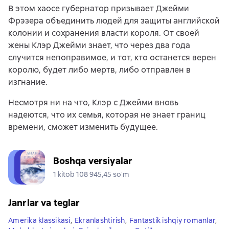
В этом хаосе губернатор призывает Джейми
Фрэзера объединить людей для защиты английской
колонии и сохранения власти короля. От своей
жены Клэр Джейми знает, что через два года
случится непоправимое, и тот, кто останется верен
королю, будет либо мертв, либо отправлен в
изгнание.
Несмотря ни на что, Клэр с Джейми вновь
надеются, что их семья, которая не знает границ
времени, сможет изменить будущее.
Boshqa versiyalar
1 kitob 108 945,45 soʻm
Janrlar va teglar
Amerika klassikasi
,
Ekranlashtirish
,
Fantastik ishqiy romanlar
,