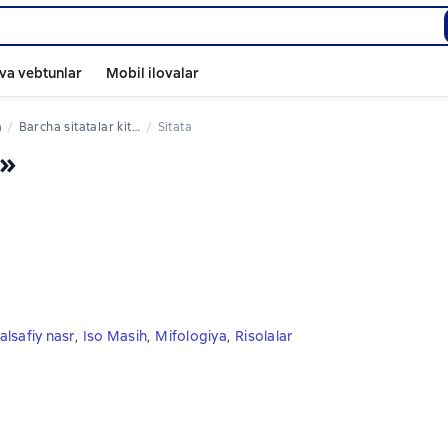
va vebtunlar
Mobil ilovalar
а
Barcha sitatalar kitoblardan
Sitata
а»
alsafiy nasr
,
Iso Masih
,
Mifologiya
,
Risolalar