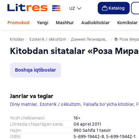
Katalog
UZ
Promokod
Yangi
Mashhur
Audiokitoblar
Komikslar 
Kitoblar
ezoterik / okkultizm
Даниил Леонидович Андреев
📚 
Роза Мир
Kitobdan sitatalar «Роза Мир
Boshqa iqtiboslar
Janrlar va teglar
Diniy matnlar
,
Ezoterik / okkultizm
,
Falsafa bo’yicha kitoblar
,
F
Yosh cheklamasi
:
16+
Litresda chiqarilgan sana
:
04 aprel 2011
Hajm
:
990 Sahifa 1 tasvir
ISBN
:
5-699-19442-8, 5-699-19442-1