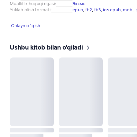
Mualliflik huquqi egasi
:
Эксмо
Yuklab olish formati
:
epub
, 
fb2
, 
fb3
, 
ios.epub
, 
mobi
, 
Onlayn o`qish
Ushbu kitob bilan o'qiladi