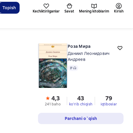
Topish
Kechiktirilganlar
Savat
Mening kitoblarim
Kirish
Роза Мира
Даниил Леонидович
Андреев
Matn
, audio format mavjud
4,3
43
79
241 baho
ko'rib chiqish
iqtiboslar
Parchani o`qish