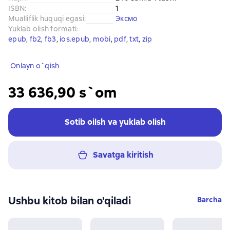
ISBN
:
1
Mualliflik huquqi egasi
:
Эксмо
Yuklab olish formati
:
epub
, 
fb2
, 
fb3
, 
ios.epub
, 
mobi
, 
pdf
, 
txt
, 
zip
Onlayn o`qish
33 636,90 s`om
Sotib oilsh va yuklab olish
Savatga kiritish
Ushbu kitob bilan o'qiladi
Barcha