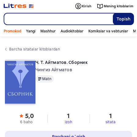
Kirish
Mening kitoblarim
Topish
Promokod
Yangi
Mashhur
Audiokitoblar
Komikslar va vebtunlar
Mo
Barcha sitatalar kitoblardan
Ч. Т. Айтматов. Сборник
Чингиз Айтматов
Matn
Matn
5,0
1
1
6 baho
izoh
sitata
Parchani o`qish