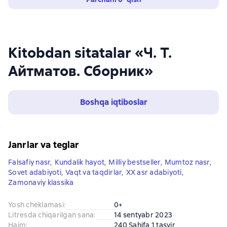
Kitobdan sitatalar «Ч. Т.
Айтматов. Сборник»
Boshqa iqtiboslar
Janrlar va teglar
Falsafiy nasr
,
Kundalik hayot
,
Milliy bestseller
,
Mumtoz nasr
,
Sovet adabiyoti
,
Vaqt va taqdirlar
,
XX asr adabiyoti
,
Zamonaviy klassika
Yosh cheklamasi
:
0+
Litresda chiqarilgan sana
:
14 sentyabr 2023
Hajm
:
240 Sahifa 1 tasvir