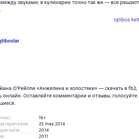
 между звуками; в кулинарии точно так же — все решаю
.
Iqtibos kel
qtiboslar
йана О'Рейлли «Анжелина и холостяки» — скачать в fb2, t
ь онлайн. Оставляйте комментарии и отзывы, голосуйте 
шиеся.
amasi
:
16+
iqarilgan sana
:
25 may 2014
ingan sana
:
2014
na
:
2011