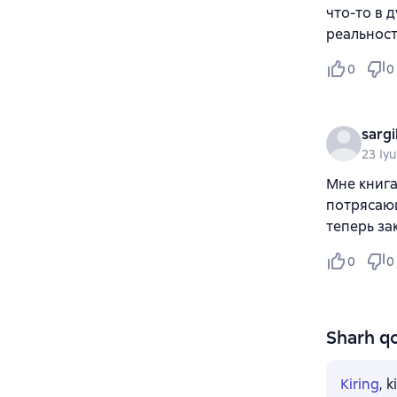
что-то в 
реальнос
0
0
sargi
23 Iy
Мне книга
потрясающ
теперь за
0
0
Sharh qo
Kiring
, 