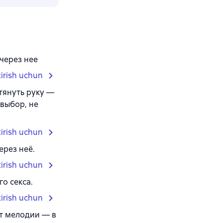
через нее
tirish uchun
тянуть руку —
 выбор, не
tirish uchun
ерез неё.
tirish uchun
о секса.
tirish uchun
ет мелодии — в