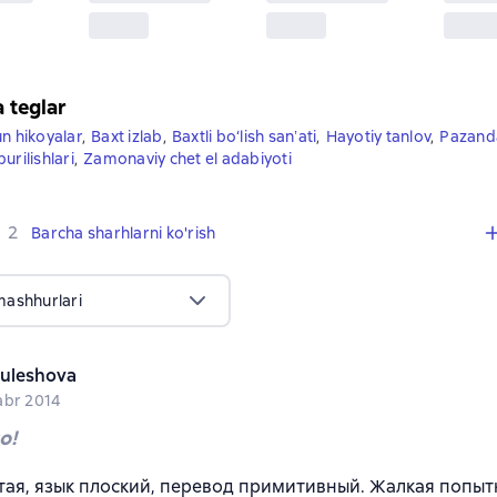
a teglar
un hikoyalar
,
Baxt izlab
,
Baxtli bo‘lish sanʼati
,
Hayotiy tanlov
,
Pazanda
urilishlari
,
Zamonaviy chet el adabiyoti
,
2 sharhlar
2
Barcha sharhlarni ko'rish
mashhurlari
kuleshova
abr 2014
о!
тая, язык плоский, перевод примитивный. Жалкая попыт