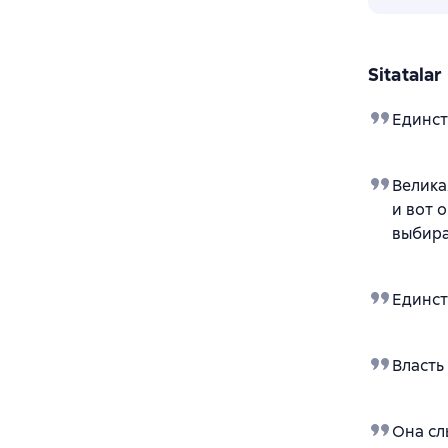
Sitatalar
Единст
Велика
и вот 
выбира
Единст
Власть
Она сл