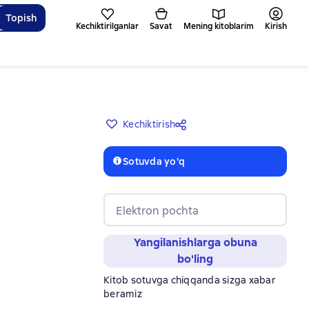
Topish
Kechiktirilganlar
Savat
Mening kitoblarim
Kirish
Kechiktirish
Sotuvda yo'q
Elektron pochta
Yangilanishlarga obuna
bo'ling
Kitob sotuvga chiqqanda sizga xabar
beramiz