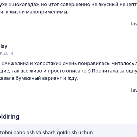
духе «Шоколада», но итог совершенно не вкусный Рецепт
ти, к жизни малоприменимы.
Ja
llay
un 2014
 «Анжелина и холостяки» очень понравилась. Читалось 
ие, так все живо и просто описано :) Прочитала за одну
казала бумажный вариант и жду.
Ja
ldiring
kitobni baholash va sharh qoldirish uchun