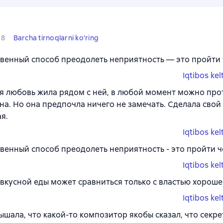
8
Barcha tirnoqlarni ko'ring
венный способ преодолеть неприятность — это пройти 
Iqtibos kel
я любовь жила рядом с ней, в любой момент можно про
она. Но она предпочла ничего не замечать. Сделала свой
я.
Iqtibos kel
венный способ преодолеть неприятность - это пройти ч
Iqtibos kel
 вкусной еды может сравниться только с властью хорошег
Iqtibos kel
ышала, что какой-то композитор якобы сказал, что секр