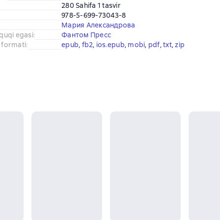
280 Sahifa 1 tasvir
978-5-699-73043-8
Мария Александрова
uquqi egasi
:
Фантом Пресс
 formati
:
epub
, 
fb2
, 
ios.epub
, 
mobi
, 
pdf
, 
txt
, 
zip