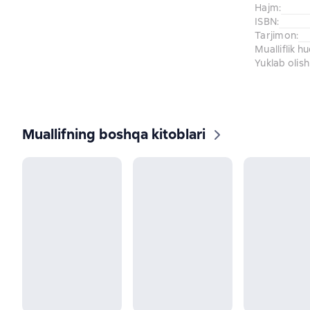
Hajm
:
ISBN
:
Tarjimon
:
Mualliflik h
Yuklab olish
Muallifning boshqa kitoblari