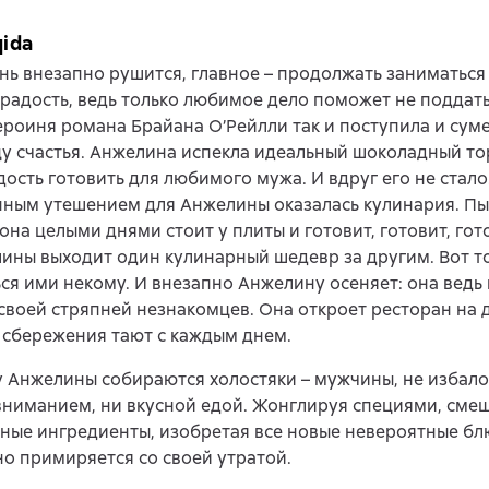
qida
нь внезапно рушится, главное – продолжать заниматься 
радость, ведь только любимое дело поможет не поддат
ероиня романа Брайана О’Рейлли так и поступила и сум
у счастья. Анжелина испекла идеальный шоколадный тор
дость готовить для любимого мужа. И вдруг его не стал
нным утешением для Анжелины оказалась кулинария. Пы
 она целыми днями стоит у плиты и готовит, готовит, гот
ины выходит один кулинарный шедевр за другим. Вот т
ся ими некому. И внезапно Анжелину осеняет: она ведь
своей стряпней незнакомцев. Она откроет ресторан на 
 сбережения тают с каждым днем.
у Анжелины собираются холостяки – мужчины, не избал
ниманием, ни вкусной едой. Жонглируя специями, сме
ные ингредиенты, изобретая все новые невероятные бл
о примиряется со своей утратой.