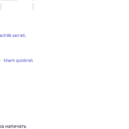
chilik san'ati
,
Sharh qoldirish
ка напичать