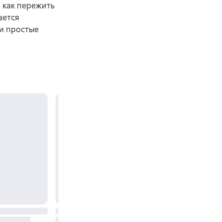
 как пережить
ается
и простые
и