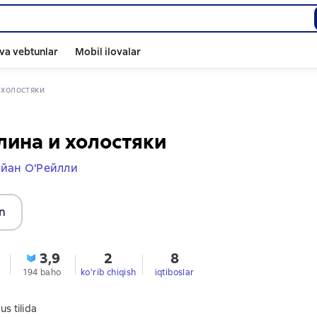
va vebtunlar
Mobil ilovalar
 холостяки
ина и холостяки
йан О'Рейлли
n
3,9
2
8
194 baho
ko'rib chiqish
iqtiboslar
us tilida