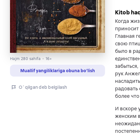
Kitob ha
Когда жиз
приносит 
Главная г
свою птиц
было в ра
единстве
Hajm 280 sahifa
16+
забыться,
Muallif yangiliklariga obuna bo‘lish
рук Анжел
насладить
O`qilgan deb belgilash
радовать 
более что
И вскоре 
женским в
неожидан
постепенн