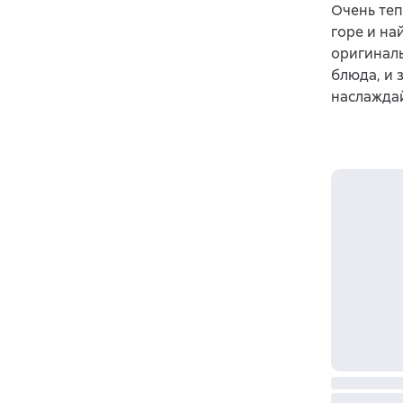
Очень теп
горе и на
оригинал
блюда, и 
наслаждай