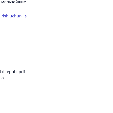
т мельчайшие
tirish uchun
xt, epub, pdf
за