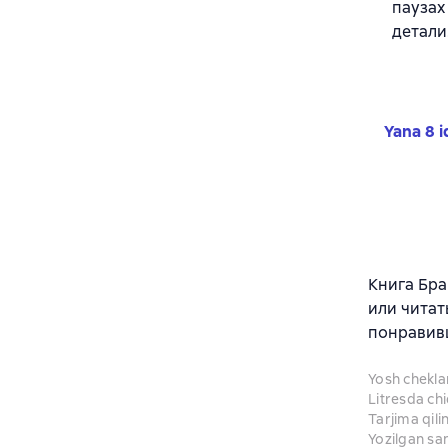
паузах
детали
Yana 8 i
Книга Бра
или читат
понравив
Yosh chekl
Litresda ch
Tarjima qil
Yozilgan sa