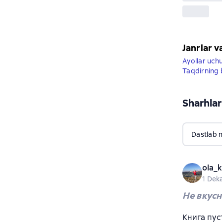
Janrlar v
Ayollar uch
Taqdirning b
Sharhlar
Dastlab 
ola_
1 Dek
Не вкусн
Книга пус