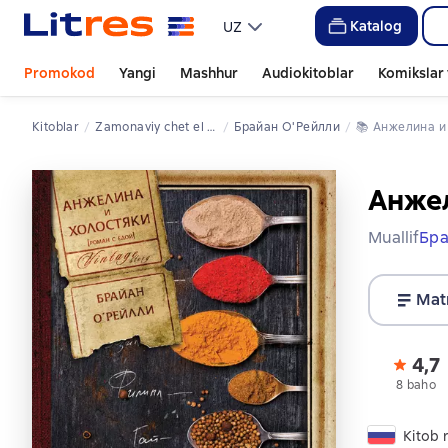
Katalog
UZ
Promokod
Yangi
Mashhur
Audiokitoblar
Komikslar 
Kitoblar
zamonaviy chet el adabiyoti
Брайан О'Рейлли
📚 
Анжелина и
Анжел
Muallif
Бра
Mat
4,7
8 baho
Kitob r