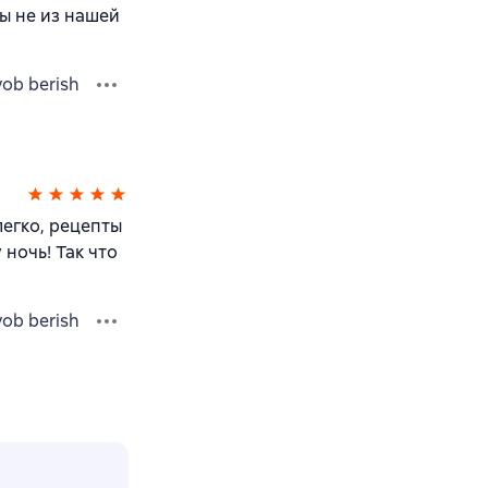
ы не из нашей
vob berish
легко, рецепты
 ночь! Так что
vob berish