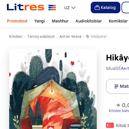
Katalog
UZ
Promokod
Yangi
Mashhur
Audiokitoblar
Komikslar 
Kitoblar
tarixiy adabiyot
Антон Чехов
📚 
Hikâyeler
Hikây
Muallif
Ант
Mat
0,
Kitobni bah
Kitob t