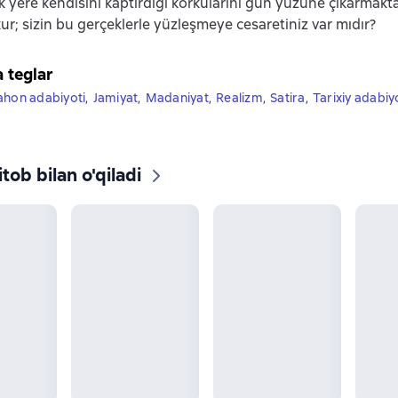
k yere kendisini kaptırdığı korkularını gün yüzüne çıkarmakt
kur; sizin bu gerçeklerle yüzleşmeye cesaretiniz var mıdır?
a teglar
ahon adabiyoti
,
Jamiyat
,
Madaniyat
,
Realizm
,
Satira
,
Tarixiy adabiy
tob bilan o'qiladi