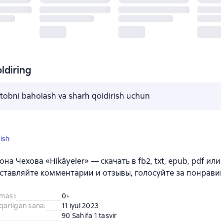
ldiring
kitobni baholash va sharh qoldirish uchun
ish
на Чехова «Hikâyeler» — скачать в fb2, txt, epub, pdf или
ставляйте комментарии и отзывы, голосуйте за понрави
amasi
:
0+
iqarilgan sana
:
11 iyul 2023
90 Sahifa 1 tasvir