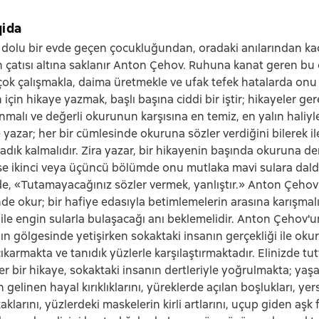
qida
 dolu bir evde geçen çocukluğundan, oradaki anılarından ka
 çatısı altına saklanır Anton Çehov. Ruhuna kanat geren bu 
çok çalışmakla, daima üretmekle ve ufak tefek hatalarda on
 için hikaye yazmak, başlı başına ciddi bir iştir; hikayeler ge
nmalı ve değerli okurunun karşısına en temiz, en yalın haliyle
 yazar; her bir cümlesinde okuruna sözler verdiğini bilerek il
sadık kalmalıdır. Zira yazar, bir hikayenin başında okuruna d
e ikinci veya üçüncü bölümde onu mutlaka mavi sulara daldı
e, «Tutamayacağınız sözler vermek, yanlıştır.» Anton Çehov
nde okur; bir hafiye edasıyla betimlemelerin arasına karışmal
ile engin sularla bulaşacağı anı beklemelidir. Anton Çehov'un
ın gölgesinde yetişirken sokaktaki insanın gerçekliği ile oku
çıkarmakta ve tanıdık yüzlerle karşılaştırmaktadır. Elinizde t
her bir hikaye, sokaktaki insanın dertleriyle yoğrulmakta; ya
elinen hayal kırıklıklarını, yüreklerde açılan boşlukları, yer
klarını, yüzlerdeki maskelerin kirli artlarını, uçup giden aşk fıs