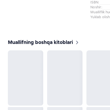
ISBN
:
Noshir
:
Mualliflik h
Yuklab olish
Muallifning boshqa kitoblari