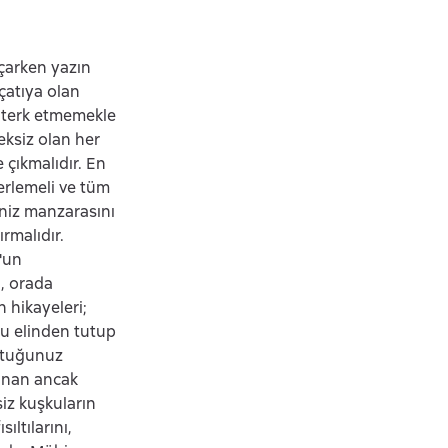
çarken yazın
çatıya olan
u terk etmemekle
reksiz olan her
 çıkmalıdır. En
erlemeli ve tüm
eniz manzarasını
rmalıdır.
'un
ı, orada
 hikayeleri;
ru elinden tutup
uttuğunuz
şanan ancak
siz kuşkuların
ıltılarını,