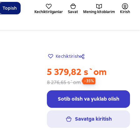
Topish
Kechiktirilganlar
Savat
Mening kitoblarim
Kirish
Kechiktirish
5 379,82 s`om
−35%
8 276,65 s`om
Sotib oilsh va yuklab olish
Savatga kiritish