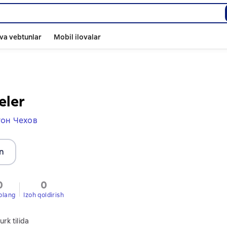
va vebtunlar
Mobil ilovalar
eler
он Чехов
n
0
0
olang
Izoh qoldirish
urk tilida