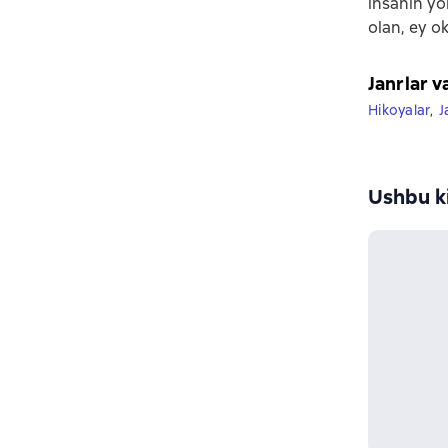
insanın yo
olan, ey o
Janrlar v
Hikoyalar
,
J
Ushbu ki