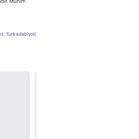
adır. Mühim
ot
,
Turk adabiyoti