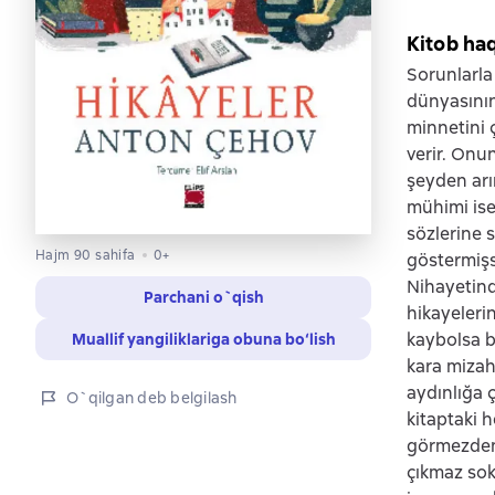
Kitob ha
Sorunlarla
dünyasının
minnetini 
verir. Onun
şeyden arı
mühimi ise
sözlerine 
Hajm 90 sahifa
0+
göstermişs
Nihayetind
Parchani o`qish
hikayeleri
kaybolsa b
Muallif yangiliklariga obuna bo‘lish
kara mizah
aydınlığa 
O`qilgan deb belgilash
kitaptaki 
görmezden g
çıkmaz soka