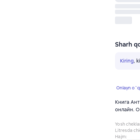
Sharh qo
Kiring
, 
Onlayn o`q
Книга Анто
онлайн. О
Yosh chekl
Litresda ch
Hajm
: