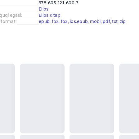
978-605-121-600-3
Elips
uquqi egasi
:
Elips Kitap
 formati
:
epub
, 
fb2
, 
fb3
, 
ios.epub
, 
mobi
, 
pdf
, 
txt
, 
zip