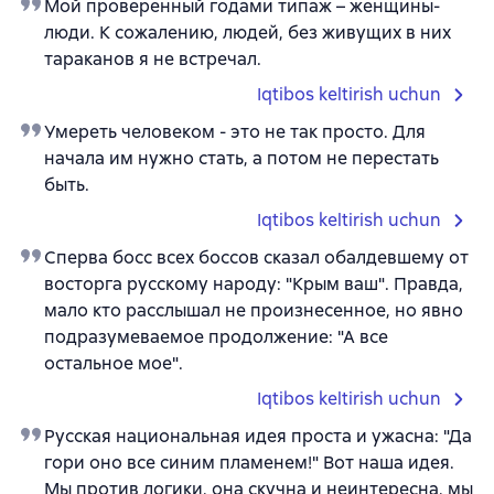
Мой проверенный годами типаж – женщины-
люди. К сожалению, людей, без живущих в них
тараканов я не встречал.
Iqtibos keltirish uchun
Умереть человеком - это не так просто. Для
начала им нужно стать, а потом не перестать
быть.
Iqtibos keltirish uchun
Сперва босс всех боссов сказал обалдевшему от
восторга русскому народу: "Крым ваш". Правда,
мало кто расслышал не произнесенное, но явно
подразумеваемое продолжение: "А все
остальное мое".
Iqtibos keltirish uchun
Русская национальная идея проста и ужасна: "Да
гори оно все синим пламенем!" Вот наша идея.
Мы против логики, она скучна и неинтересна, мы