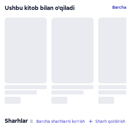
Ushbu kitob bilan o'qiladi
Barcha
Sharhlar
,
8 sharhlar
8
Barcha sharhlarni ko'rish
Sharh qoldirish