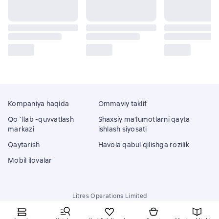
Kompaniya haqida
Ommaviy taklif
Qo`llab -quvvatlash
Shaxsiy ma'lumotlarni qayta
markazi
ishlash siyosati
Qaytarish
Havola qabul qilishga rozilik
Mobil ilovalar
Litres Operations Limited
18 Mallow street co. Limerick, Ireland