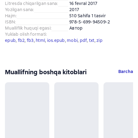
Litresda chiqarilgan sana
:
16 fevral 2017
Yozilgan sana
:
2017
Hajm
:
510 Sahifa 1 tasvir
ISBN
:
978-5-699-94509-2
Mualliflik huquqi egasi
:
Автор
Yuklab olish formati
:
epub
, 
fb2
, 
fb3
, 
html
, 
ios.epub
, 
mobi
, 
pdf
, 
txt
, 
zip
Muallifning boshqa kitoblari
Barcha