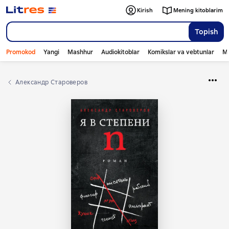
Kirish
Mening kitoblarim
Topish
Promokod
Yangi
Mashhur
Audiokitoblar
Komikslar va vebtunlar
Mo
Александр Староверов