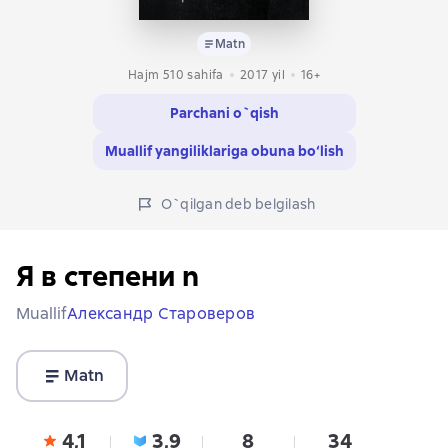
Matn
Hajm 510 sahifa
2017
yil
16+
Parchani o`qish
Muallif yangiliklariga obuna bo‘lish
O`qilgan deb belgilash
Я в степени n
Muallif
Александр Староверов
Matn
4,1
3,9
8
34