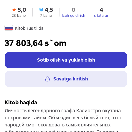
5,0
4,5
0
4
23 baho
7 baho
Izoh qoldirish
sitatalar
Kitob rus tilida
37 803,64 s`om
Sotib oilsh va yuklab olish
Savatga kiritish
Kitob haqida
Личность легендарного графа Калиостро окутана
покровами тайны. Объездив весь белый свет, этот
чародей смог околдовать самых влиятельных
и благородных людей своего времени. Говорили,