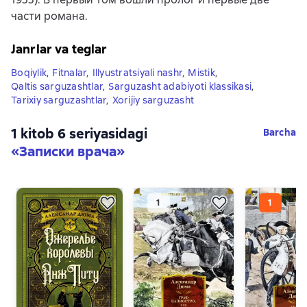
части романа.
Janrlar va teglar
Boqiylik
,
Fitnalar
,
Illyustratsiyali nashr
,
Mistik
,
Qaltis sarguzashtlar
,
Sarguzasht adabiyoti klassikasi
,
Tarixiy sarguzashtlar
,
Xorijiy sarguzasht
1 kitob 6 seriyasidagi
Barcha
«Записки врача»