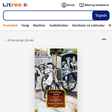
Kirish
Mening kitoblarim
Topish
Promokod
Yangi
Mashhur
Audiokitoblar
Komikslar va vebtunlar
Mo
Александр Дюма