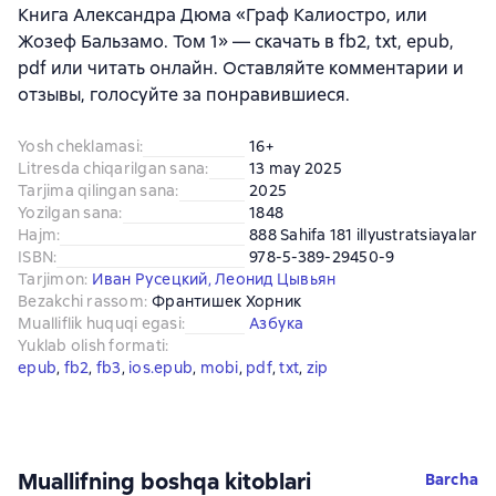
Книга Александра Дюма «Граф Калиостро, или
Жозеф Бальзамо. Том 1» — скачать в fb2, txt, epub,
pdf или читать онлайн. Оставляйте комментарии и
отзывы, голосуйте за понравившиеся.
Yosh cheklamasi
:
16+
Litresda chiqarilgan sana
:
13 may 2025
Tarjima qilingan sana
:
2025
Yozilgan sana
:
1848
Hajm
:
888 Sahifa 181 illyustratsiayalar
ISBN
:
978-5-389-29450-9
Tarjimon
:
Иван Русецкий
,
Леонид Цывьян
Bezakchi rassom
:
Франтишек Хорник
Mualliflik huquqi egasi
:
Азбука
Yuklab olish formati
:
epub
, 
fb2
, 
fb3
, 
ios.epub
, 
mobi
, 
pdf
, 
txt
, 
zip
Muallifning boshqa kitoblari
Barcha