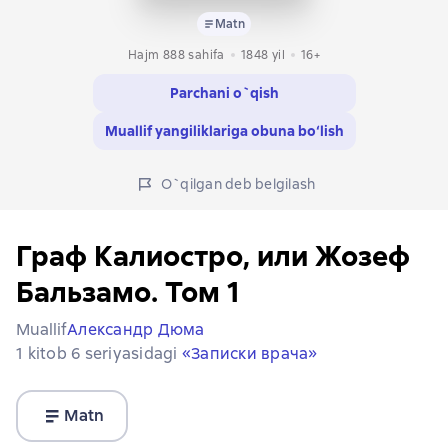
Matn
Hajm 888 sahifa
1848
yil
16+
Parchani o`qish
Muallif yangiliklariga obuna bo‘lish
O`qilgan deb belgilash
Граф Калиостро, или Жозеф
Бальзамо. Том 1
Muallif
Александр Дюма
1 kitob 6 seriyasidagi
«Записки врача»
Matn