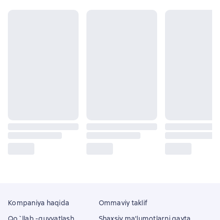
Kompaniya haqida
Ommaviy taklif
Qo`llab -quvvatlash
Shaxsiy ma'lumotlarni qayta