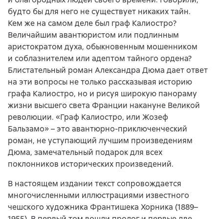
будто бы для него не существует никаких тайн.
Кем же на самом деле был граф Калиостро?
Величайшим авантюристом или подлинным
аристократом духа, обыкновенным мошенником
и соблазнителем или адептом тайного ордена?
Блистательный роман Александра Дюма дает ответ
на эти вопросы не только рассказывая историю
графа Калиостро, но и рисуя широкую панораму
жизни высшего света Франции накануне Великой
революции. «Граф Калиостро, или Жозеф
Бальзамо» – это авантюрно-приключенческий
роман, не уступающий лучшим произведениям
Дюма, замечательный подарок для всех
поклонников исторических произведений.
В настоящем издании текст сопровождается
многочисленными иллюстрациями известного
чешского художника Франтишека Хорника (1889–
1955). В первый том вошли пролог и первые две