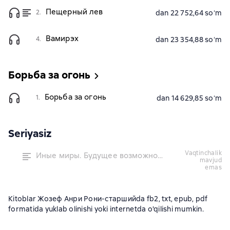
Пещерный лев
2.
dan 22 752,64 soʻm
Вамирэх
4.
dan 23 354,88 soʻm
Борьба за огонь
Борьба за огонь
1.
dan 14 629,85 soʻm
Seriyasiz
vaqtinchalik
Иные миры. Будущее возможно…
mavjud
emas
Kitoblar Жозеф Анри Рони-старшийda fb2, txt, epub, pdf
formatida yuklab olinishi yoki internetda o'qilishi mumkin.