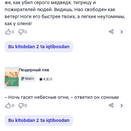
же, как убил серого медведя, тигрицу и
пожирателей людей. Видишь, Нао свободен как
ветер! Ноги его быстрее твоих, а легкие неутомимы,
как у оленя!
0
0
Bu kitobdan 2 ta iqtibosdan
Пещерный лев
Matn
Средний рейтинг 4,9 на основе 28 оценок
4,9
28
– Ночь гасит небесные огни, – ответил он сонным
0
0
Bu kitobdan 2 ta iqtibosdan