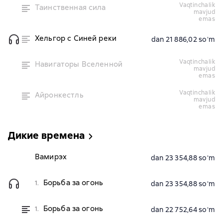
vaqtinchalik
Таинственная сила
mavjud
emas
Хельгор с Синей реки
dan 21 886,02 soʻm
vaqtinchalik
Навигаторы Вселенной
mavjud
emas
vaqtinchalik
Айронкестль
mavjud
emas
Дикие времена
Вамирэх
dan 23 354,88 soʻm
Борьба за огонь
1.
dan 23 354,88 soʻm
Борьба за огонь
1.
dan 22 752,64 soʻm