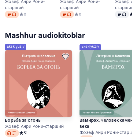
Жозеф Анри Рони-
Жозеф Анри Рони-
Жозеф Ан
старший
старший
старший
Matn
, audio format mavjud
Matn
, audio format mavjud
Matn
, audio
Средний рейтинг 0 на основе 0 оценок
0
Средний рейтинг 0 на основе 0 о
0
Сред
4
Mashhur audiokitoblar
Eksklyuziv
Eksklyuziv
Борьба за огонь
Вамирэх. Человек каменн
Жозеф Анри Рони-старший
века
Audio
Жозеф Анри Рони-старши
Средний рейтинг 5 на основе 1 оценок
5
1