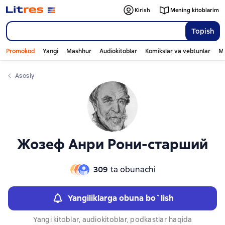
Слайдер с книгами
Слайдер с книгами
Kirish
Mening kitoblarim
Topish
Promokod
Yangi
Mashhur
Audiokitoblar
Komikslar va vebtunlar
Mo
Asosiy
Жозеф Анри Рони-старший
309
ta obunachi
Yangiliklarga obuna bo`lish
Yangi kitoblar, audiokitoblar, podkastlar haqida