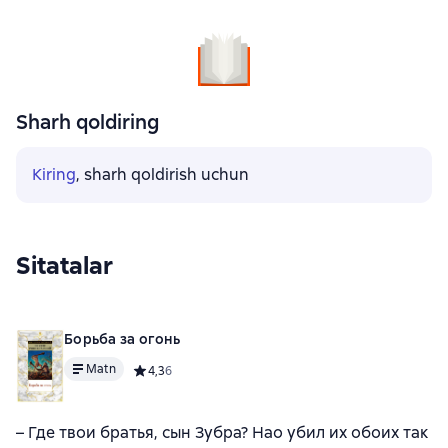
Sharh qoldiring
Kiring
, sharh qoldirish uchun
Sitatalar
Борьба за огонь
Matn
Средний рейтинг 4,3 на основе 6 оценок
4,3
6
– Где твои братья, сын Зубра? Нао убил их обоих так