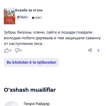
Борьба за огонь
Matn
Средний рейтинг 4,8 на основе 61 оценок
4,8
61
Зубры, бизоны, олени, сайги и лошади поедали
молодые побеги деревьев и тем защищали саванну
от наступления леса.
0
0
Bu kitobdan 6 ta iqtibosdan
O'xshash mualliflar
Генри Райдер