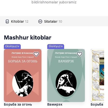
bildirishnomalar yuboramiz
Kitoblar
12
Sitatalar
10
Mashhur kitoblar
Eksklyuziv
Eksklyuziv
Борьба за огонь
Вамирэх
Борьба за