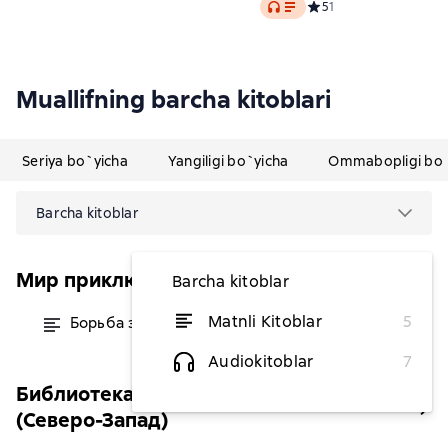
Audio
Средний рейтинг 5 на о
5
1
Muallifning barcha kitoblari
Seriya bo`yicha
Yangiligi bo`yicha
Ommabopligi bo`
Barcha kitoblar
Мир приключений (Азбука-Аттикус)
Barcha kitoblar
Matnli Kitoblar
5
Борьба за огонь
dan 22 752,64 soʻm
Audiokitoblar
7
Библиотека фантастики и приключений
(Северо-Запад)