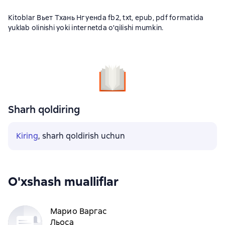
Kitoblar Вьет Тхань Нгуенda fb2, txt, epub, pdf formatida
yuklab olinishi yoki internetda o'qilishi mumkin.
Sharh qoldiring
Kiring
, sharh qoldirish uchun
O'xshash mualliflar
Марио Варгас
Льоса