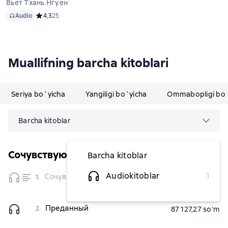
Вьет Тхань Нгуен
Audio
Audio
Средний рейтинг 4,3 на основе 25 оценок
4,3
25
Muallifning barcha kitoblari
Seriya bo`yicha
Yangiligi bo`yicha
Ommabopligi bo`
Barcha kitoblar
Сочувствующий
Barcha kitoblar
vaqtinchalik
Audiokitoblar
1
Сочувствующий
1.
mavjud
emas
Преданный
2.
87 127,27 soʻm