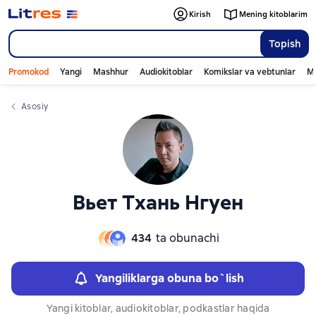
Слайдер с книгами
Kirish
Mening kitoblarim
Topish
Promokod
Yangi
Mashhur
Audiokitoblar
Komikslar va vebtunlar
Mo
Asosiy
Вьет Тхань Нгуен
434
ta obunachi
Yangiliklarga obuna bo`lish
Yangi kitoblar, audiokitoblar, podkastlar haqida