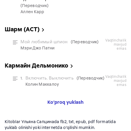
(Переводчик)
Аллен Карр
Шарм (АСТ)
vaqtinchalik
Мой любимый шпион
(Переводчик)
mavjud
Мэри Джо Патни
emas
Кармайн Дельмонико
vaqtinchalik
Включить. Выключить
(Переводчик)
1.
mavjud
Колин Маккалоу
emas
Ko‘proq yuklash
Kitoblar Ульяна Сапцинаda fb2, txt, epub, pdf formatida
yuklab olinishi yoki internetda o'qilishi mumkin.