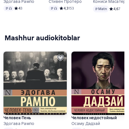
Эдогава Рампо
Стивен Протеро
Кониси Масатеру
Matn
, audio format mavjud
Matn
, audio format mavjud
Matn
Средний рейтинг 4 на основе 3 оценок
4
3
Средний рейтинг 4,3 на основе 153 оцен
4,3
153
Matn
Средний рей
4,6
7
Mashhur audiokitoblar
Человек-Тень
Человек недостойный
Эдогава Рампо
Осаму Дадзай