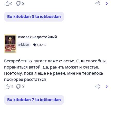
0
0
Bu kitobdan 3 ta iqtibosdan
Человек недостойный
Matn
Средний рейтинг 4,3 на основе 232 оценок
4,3
232
Бесхребетных пугает даже счастье. Они способны
пораниться ватой. Да, ранить может и счастье.
Поэтому, пока я еще не ранен, мне не терпелось
поскорее расстаться
11
0
Bu kitobdan 7 ta iqtibosdan