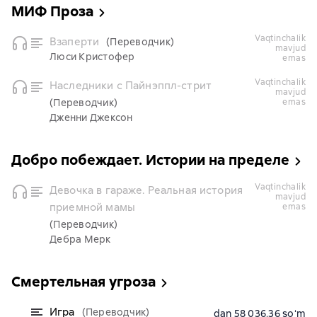
МИФ Проза
vaqtinchalik
Взаперти
(Переводчик)
mavjud
Люси Кристофер
emas
vaqtinchalik
Наследники с Пайнэппл-стрит
mavjud
(Переводчик)
emas
Дженни Джексон
Добро побеждает. Истории на пределе
vaqtinchalik
Девочка в гараже. Реальная история
mavjud
приемной мамы
emas
(Переводчик)
Дебра Мерк
Смертельная угроза
Игра
(Переводчик)
dan 58 036,36 soʻm