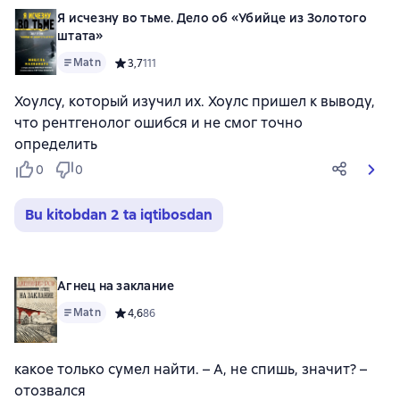
Я исчезну во тьме. Дело об «Убийце из Золотого
штата»
Matn
Средний рейтинг 3,7 на основе 111 оценок
3,7
111
Хоулсу, который изучил их. Хоулс пришел к выводу,
что рентгенолог ошибся и не смог точно
определить
0
0
Bu kitobdan 2 ta iqtibosdan
Агнец на заклание
Matn
Средний рейтинг 4,6 на основе 86 оценок
4,6
86
какое только сумел найти. – А, не спишь, значит? –
отозвался