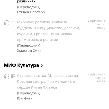
различиях
(Переводчик)
Стивен Протеро
vaqtinchalik
Мировые религии. Индуизм,
mavjud
буддизм, конфуцианство, даосизм,
emas
иудаизм, христианство, ислам,
примитивные религии
(Переводчик)
Хьюстон Смит
МИФ Культура
vaqtinchalik
Старшая сестра, Младшая сестра,
mavjud
Красная сестра. Три женщины в
emas
сердце Китая ХХ века
(Переводчик)
Юн Чжан