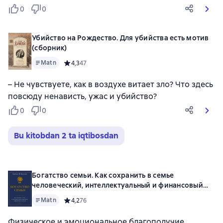
0
0
Убийство на Рождество. Для убийства есть мотив
(сборник)
Matn
Средний рейтинг 4,3 на основе 47 оценок
4,3
47
– Не чувствуете, как в воздухе витает зло? Что здесь
повсюду ненависть, ужас и убийство?
0
0
Bu kitobdan 2 ta iqtibosdan
Богатство семьи. Как сохранить в семье
человеческий, интеллектуальный и финансовый
капиталы
Matn
Средний рейтинг 4,2 на основе 76 оценок
4,2
76
Физическое и эмоциональное благополучие