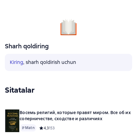
Sharh qoldiring
Kiring
, sharh qoldirish uchun
Sitatalar
Восемь религий, которые правят миром. Все об их
соперничестве, сходстве и различиях
Matn
Средний рейтинг 4,3 на основе 153 оценок
4,3
153