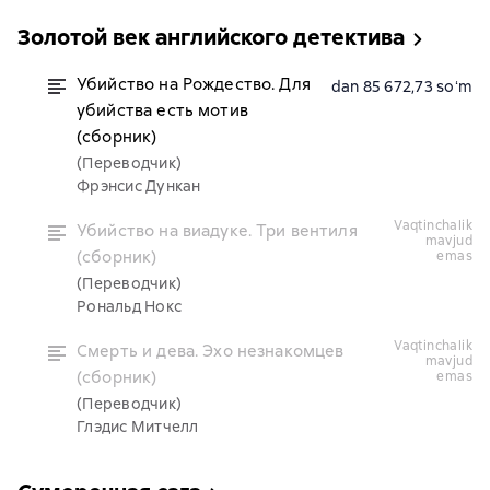
Золотой век английского детектива
Убийство на Рождество. Для
dan 85 672,73 soʻm
убийства есть мотив
(сборник)
(Переводчик)
Фрэнсис Дункан
vaqtinchalik
Убийство на виадуке. Три вентиля
mavjud
(сборник)
emas
(Переводчик)
Рональд Нокс
vaqtinchalik
Смерть и дева. Эхо незнакомцев
mavjud
(сборник)
emas
(Переводчик)
Глэдис Митчелл