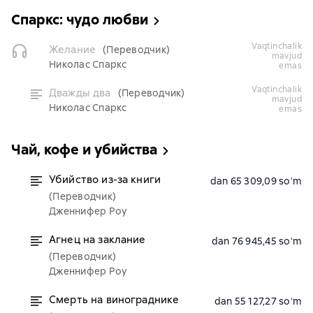
Спаркс: чудо любви
vaqtinchalik
Желание
(Переводчик)
mavjud
Николас Спаркс
emas
vaqtinchalik
Дважды два
(Переводчик)
mavjud
Николас Спаркс
emas
Чай, кофе и убийства
Убийство из-за книги
dan 65 309,09 soʻm
(Переводчик)
Дженнифер Роу
Агнец на заклание
dan 76 945,45 soʻm
(Переводчик)
Дженнифер Роу
Смерть на винограднике
dan 55 127,27 soʻm