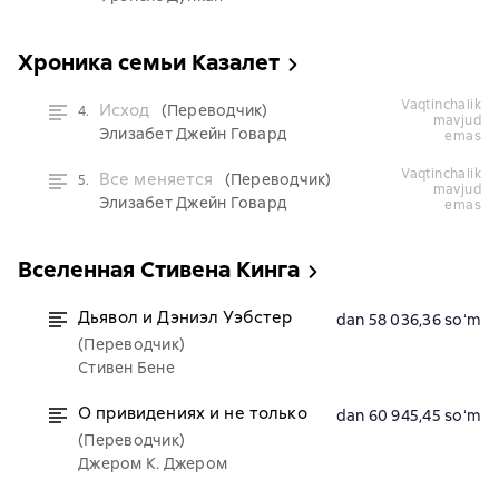
Хроника семьи Казалет
vaqtinchalik
Исход
(Переводчик)
4.
mavjud
Элизабет Джейн Говард
emas
vaqtinchalik
Все меняется
(Переводчик)
5.
mavjud
Элизабет Джейн Говард
emas
Вселенная Стивена Кинга
Дьявол и Дэниэл Уэбстер
dan 58 036,36 soʻm
(Переводчик)
Стивен Бене
О привидениях и не только
dan 60 945,45 soʻm
(Переводчик)
Джером К. Джером