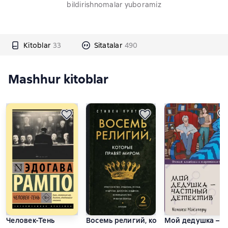
bildirishnomalar yuboramiz
Kitoblar
33
Sitatalar
490
Mashhur kitoblar
Человек-Тень
Восемь религий, которые правят миром
Мой дедушка – ч