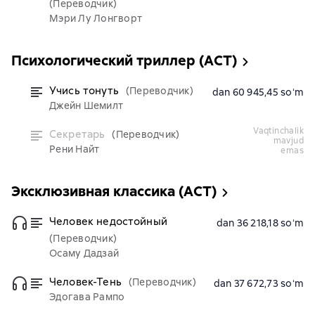
(Переводчик)
Мэри Лу Лонгворт
Психологический триллер (АСТ)
Учись тонуть
(Переводчик)
dan 60 945,45 soʻm
Джейн Шемилт
vaqtinchalik
Секретарь
(Переводчик)
mavjud
Рени Найт
emas
Эксклюзивная классика (АСТ)
Человек недостойный
dan 36 218,18 soʻm
(Переводчик)
Осаму Дадзай
Человек-Тень
(Переводчик)
dan 37 672,73 soʻm
Эдогава Рампо