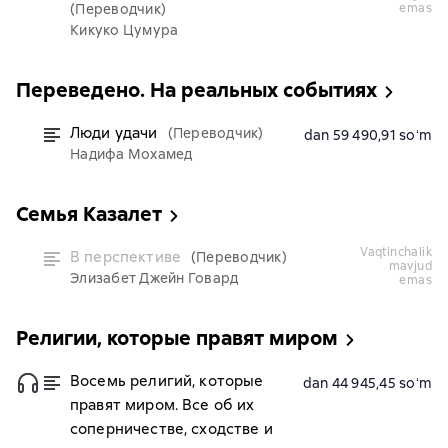
(Переводчик)
emas
Кикуко Цумура
Переведено. На реальных событиях
Люди удачи
(Переводчик)
dan 59 490,91 soʻm
Надифа Мохамед
Семья Казалет
vaqtinchalik
В перспективе
(Переводчик)
mavjud
Элизабет Джейн Говард
emas
Религии, которые правят миром
Восемь религий, которые
dan 44 945,45 soʻm
правят миром. Все об их
соперничестве, сходстве и