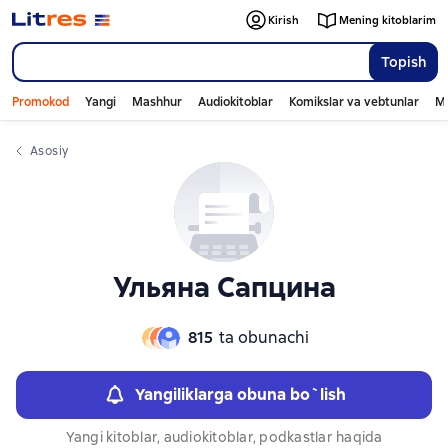
Слайдер с книгами
Слайдер с книгами
Kirish
Mening kitoblarim
Topish
Promokod
Yangi
Mashhur
Audiokitoblar
Komikslar va vebtunlar
Mo
Asosiy
Ульяна Сапцина
815
ta obunachi
Yangiliklarga obuna bo`lish
Yangi kitoblar, audiokitoblar, podkastlar haqida