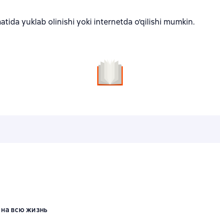
tida yuklab olinishi yoki internetda o'qilishi mumkin.
 на всю жизнь