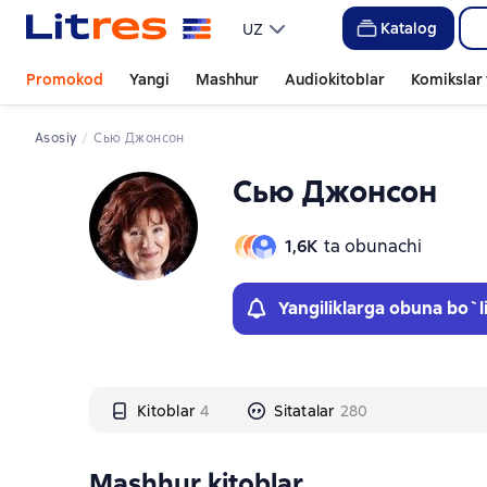
Слайдер с книгами
Слайдер с книгами
Katalog
UZ
Promokod
Yangi
Mashhur
Audiokitoblar
Komikslar 
Asosiy
Сью Джонсон
Сью Джонсон
1,6К
ta obunachi
Yangiliklarga obuna bo`l
Kitoblar
4
Sitatalar
280
Mashhur kitoblar