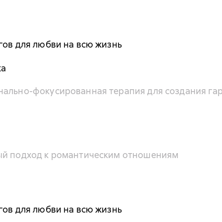
гов для любви на всю жизнь
ка
нально-фокусированная терапия для создания г
ый подход к романтическим отношениям
гов для любви на всю жизнь