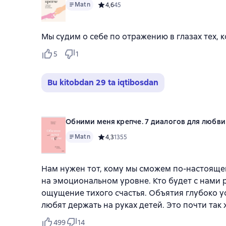
Matn
Средний рейтинг 4,6 на основе 45 оценок
4,6
45
Мы судим о себе по отражению в глазах тех, 
5
1
Bu kitobdan 29 ta iqtibosdan
Обними меня крепче. 7 диалогов для любви
Matn
Средний рейтинг 4,3 на основе 1355 оцено
4,3
1355
Нам нужен тот, кому мы сможем по-настоящему
на эмоциональном уровне. Кто будет с нами р
ощущение тихого счастья. Объятия глубоко у
любят держать на руках детей. Это почти так
499
14