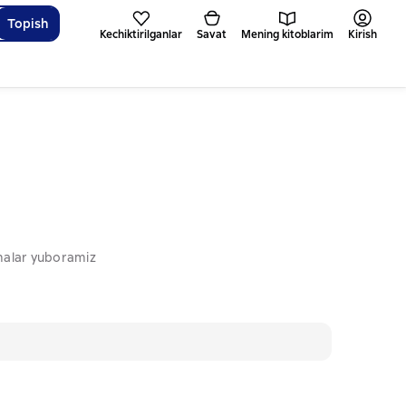
Topish
Kechiktirilganlar
Savat
Mening kitoblarim
Kirish
omalar yuboramiz