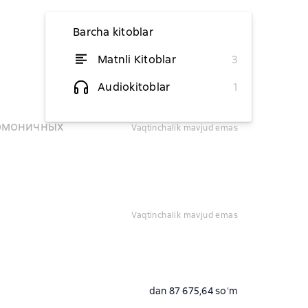
Barcha kitoblar
Matnli Kitoblar
3
dan 87 675,64 soʻm
Audiokitoblar
1
dan 74 502,34 soʻm
армоничных
vaqtinchalik mavjud emas
vaqtinchalik mavjud emas
dan 87 675,64 soʻm