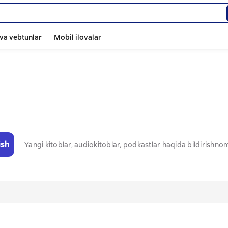
va vebtunlar
Mobil ilovalar
ish
Yangi kitoblar, audiokitoblar, podkastlar haqida bildirishn