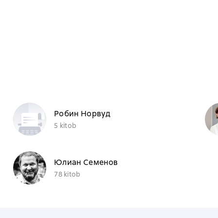
Робин Норвуд
5 kitob
Юлиан Семенов
78 kitob