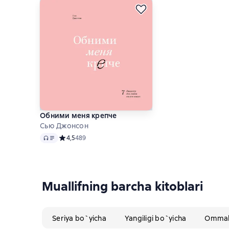
Обними меня крепче
Сью Джонсон
Audio
Средний рейтинг 4,5 на основе 489 оценок
4,5
489
Muallifning barcha kitoblari
Seriya bo`yicha
Yangiligi bo`yicha
Ommabo