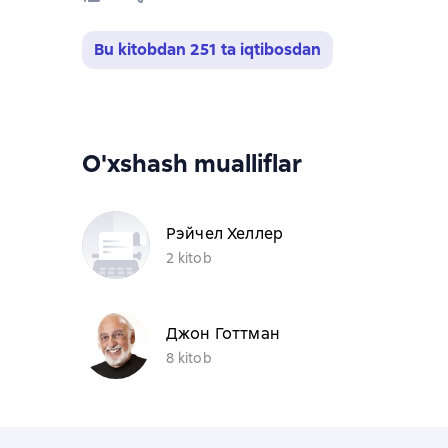
Bu kitobdan 251 ta iqtibosdan
O'xshash mualliflar
Рэйчел Хеллер
2 kitob
Джон Готтман
8 kitob