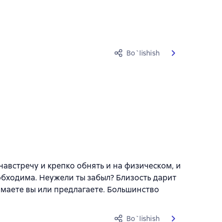
Bo`lishish
навстречу и крепко обнять и на физическом, и
обходима. Неужели ты забыл? Близость дарит
имаете вы или предлагаете. Большинство
Bo`lishish