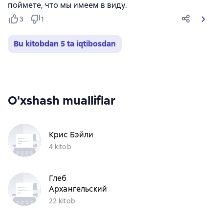
поймете, что мы имеем в виду.
3
1
Bu kitobdan 5 ta iqtibosdan
O'xshash mualliflar
Крис Бэйли
4 kitob
Глеб
Архангельский
22 kitob