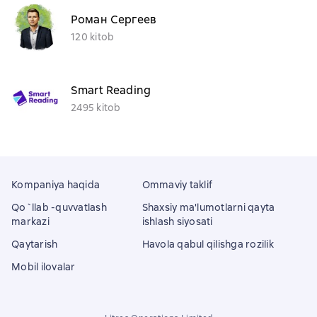
Роман Сергеев
120 kitob
Smart Reading
2495 kitob
Kompaniya haqida
Ommaviy taklif
Qo`llab -quvvatlash
Shaxsiy ma'lumotlarni qayta
markazi
ishlash siyosati
Qaytarish
Havola qabul qilishga rozilik
Mobil ilovalar