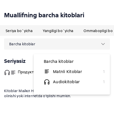
Muallifning barcha kitoblari
Seriya bo`yicha
Yangiligi bo`yicha
Ommabopligi bo`
Barcha kitoblar
Seriyasiz
Barcha kitoblar
Matnli Kitoblar
1
Продуктивное утро
dan 16 727,27 soʻm
Audiokitoblar
1
Kitoblar Майкл Никсонda fb2, txt, epub, pdf formatida yuklab
olinishi yoki internetda o'qilishi mumkin.