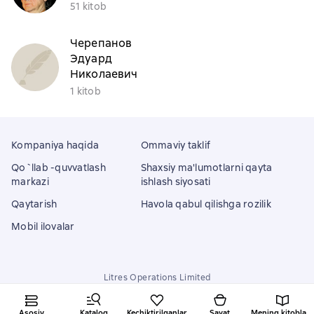
51 kitob
Черепанов
Эдуард
Николаевич
1 kitob
Kompaniya haqida
Ommaviy taklif
Qo`llab -quvvatlash
Shaxsiy ma'lumotlarni qayta
markazi
ishlash siyosati
Qaytarish
Havola qabul qilishga rozilik
Mobil ilovalar
Litres Operations Limited
18 Mallow street co. Limerick, Ireland
Asosiy
Katalog
Kechiktirilganlar
Savat
Mening kitoblarim