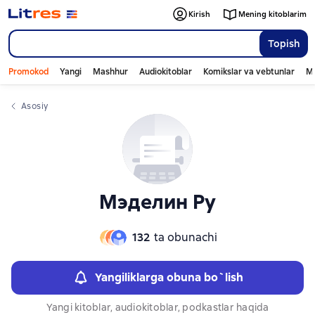
Слайдер с книгами
Слайдер с книгами
Kirish
Mening kitoblarim
Topish
Promokod
Yangi
Mashhur
Audiokitoblar
Komikslar va vebtunlar
Mo
Asosiy
Мэделин Ру
132
ta obunachi
Yangiliklarga obuna bo`lish
Yangi kitoblar, audiokitoblar, podkastlar haqida