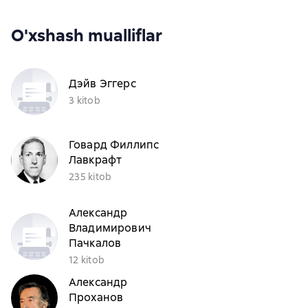
O'xshash mualliflar
Дэйв Эггерс
3 kitob
Говард Филлипс
Лавкрафт
235 kitob
Александр
Владимирович
Пачкалов
12 kitob
Александр
Проханов