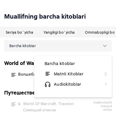
Muallifning barcha kitoblari
Seriya bo`yicha
Yangiligi bo`yicha
Ommabopligi bo`
Barcha kitoblar
World of Warcraft
Barcha kitoblar
Matnli Kitoblar
2
Волшебные сказки Азерота
dan 86 211,94 soʻm
Audiokitoblar
1
Путешественник
vaqtinchalik
World Of Warcraft. Traveler:
3.
mavjud
Сияющий клинок
emas