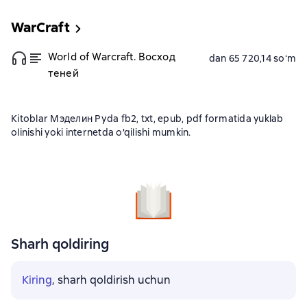
WarCraft
World of Warcraft. Восход
dan 65 720,14 soʻm
теней
Kitoblar Мэделин Руda fb2, txt, epub, pdf formatida yuklab
olinishi yoki internetda o'qilishi mumkin.
Sharh qoldiring
Kiring
, sharh qoldirish uchun