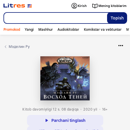
Kirish
Mening kitoblarim
Topish
Promokod
Yangi
Mashhur
Audiokitoblar
Komikslar va vebtunlar
Mo
Мэделин Ру
Kitob davomiyligi 12 s. 08 daqiqa
2020
yil
16+
Parchani tinglash