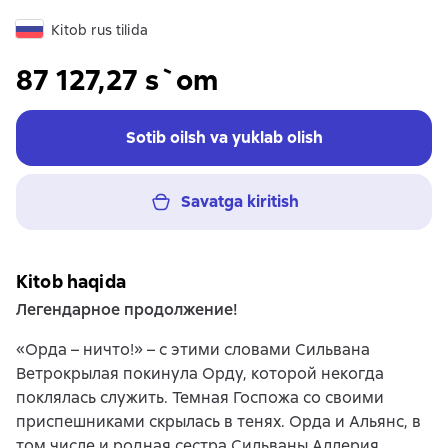
Kitob rus tilida
87 127,27 s`om
Sotib oilsh va yuklab olish
Savatga kiritish
Kitob haqida
Легендарное продолжение!
«Орда – ничто!» – с этими словами Сильвана
Ветрокрылая покинула Орду, которой некогда
поклялась служить. Темная Госпожа со своими
приспешниками скрылась в тенях. Орда и Альянс, в
том числе и родная сестра Сильваны Аллерия,