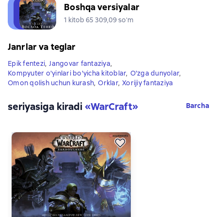
Boshqa versiyalar
1 kitob 65 309,09 soʻm
Janrlar va teglar
Epik fentezi
,
Jangovar fantaziya
,
Kompyuter o'yinlari bo'yicha kitoblar
,
O'zga dunyolar
,
Omon qolish uchun kurash
,
Orklar
,
Xorijiy fantaziya
seriyasiga kiradi
«
WarCraft
»
Barcha