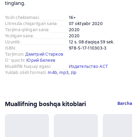
tinglang.
Yosh cheklamasi
:
16+
Litresda chiqarilgan sana
:
07 oktyabr 2020
Tarjima qilingan sana
:
2020
Yozilgan sana
:
2020
Uzunlik
:
12 s. 08 daqiqa 59 sek.
ISBN
:
978-5-17-110303-3
Tarjimon
:
Дмитрий Старков
O`quvchi
:
Юрий Беляев
Mualliflik huquqi egasi
:
Издательство АСТ
Yuklab olish formati
:
m4b
, 
mp3
, 
zip
Muallifning boshqa kitoblari
Barcha