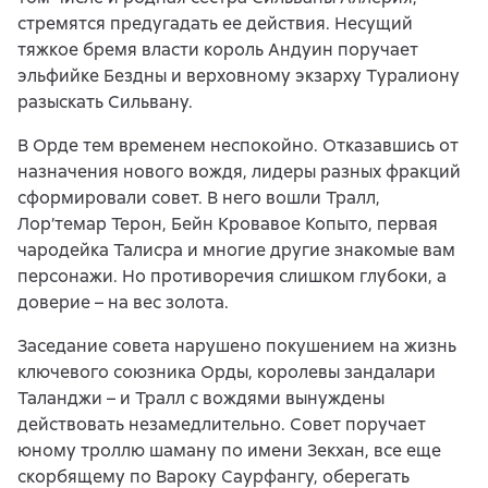
стремятся предугадать ее действия. Несущий
тяжкое бремя власти король Андуин поручает
эльфийке Бездны и верховному экзарху Туралиону
разыскать Сильвану.
В Орде тем временем неспокойно. Отказавшись от
назначения нового вождя, лидеры разных фракций
сформировали совет. В него вошли Тралл,
Лор’темар Терон, Бейн Кровавое Копыто, первая
чародейка Талисра и многие другие знакомые вам
персонажи. Но противоречия слишком глубоки, а
доверие – на вес золота.
Заседание совета нарушено покушением на жизнь
ключевого союзника Орды, королевы зандалари
Таланджи – и Тралл с вождями вынуждены
действовать незамедлительно. Совет поручает
юному троллю шаману по имени Зекхан, все еще
скорбящему по Вароку Саурфангу, оберегать