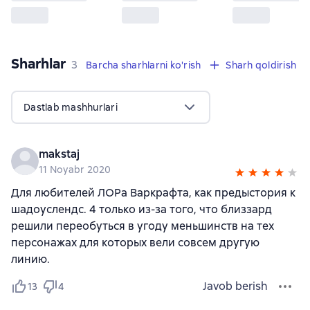
Sharhlar
,
3 sharhlar
3
Barcha sharhlarni ko'rish
Sharh qoldirish
Dastlab mashhurlari
makstaj
11 Noyabr 2020
Для любителей ЛОРа Варкрафта, как предыстория к
шадоуслендс. 4 только из-за того, что близзард
решили переобуться в угоду меньшинств на тех
персонажах для которых вели совсем другую
линию.
Javob berish
13
4