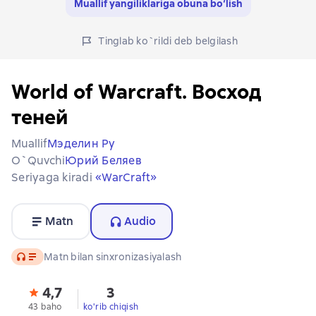
Muallif yangiliklariga obuna bo‘lish
Tinglab ko`rildi deb belgilash
World of Warcraft. Восход
теней
Muallif
Мэделин Ру
O`quvchi
Юрий Беляев
Seriyaga kiradi
«WarCraft»
Matn
Audio
Audio
Matn bilan sinxronizasiyalash
4,7
3
43 baho
ko'rib chiqish