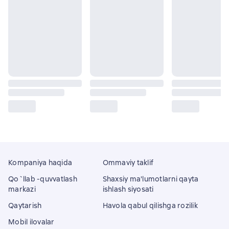
Kompaniya haqida
Ommaviy taklif
Qo`llab -quvvatlash
Shaxsiy ma'lumotlarni qayta
markazi
ishlash siyosati
Qaytarish
Havola qabul qilishga rozilik
Mobil ilovalar