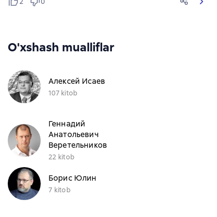
2
0
O'xshash mualliflar
Алексей Исаев
107 kitob
Геннадий
Анатольевич
Веретельников
22 kitob
Борис Юлин
7 kitob