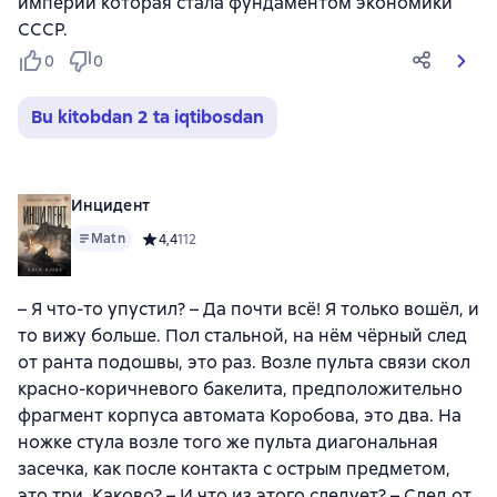
империи которая стала фундаментом экономики
СССР.
0
0
Bu kitobdan 2 ta iqtibosdan
Инцидент
Matn
Средний рейтинг 4,4 на основе 112 оценок
4,4
112
– Я что-то упустил? – Да почти всё! Я только вошёл, и
то вижу больше. Пол стальной, на нём чёрный след
от ранта подошвы, это раз. Возле пульта связи скол
красно-коричневого бакелита, предположительно
фрагмент корпуса автомата Коробова, это два. На
ножке стула возле того же пульта диагональная
засечка, как после контакта с острым предметом,
это три. Каково? – И что из этого следует? – След от