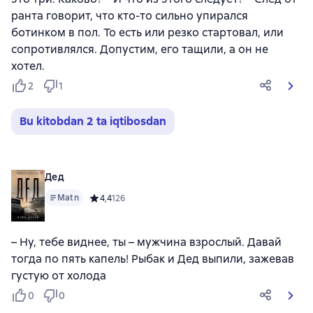
ранта говорит, что кто-то сильно упирался
ботинком в пол. То есть или резко стартовал, или
сопротивлялся. Допустим, его тащили, а он не
хотел.
2
1
Bu kitobdan 2 ta iqtibosdan
Дед
Matn
Средний рейтинг 4,4 на основе 126 оценок
4,4
126
– Ну, тебе виднее, ты – мужчина взрослый. Давай
тогда по пять капель! Рыбак и Дед выпили, зажевав
густую от холода
0
0