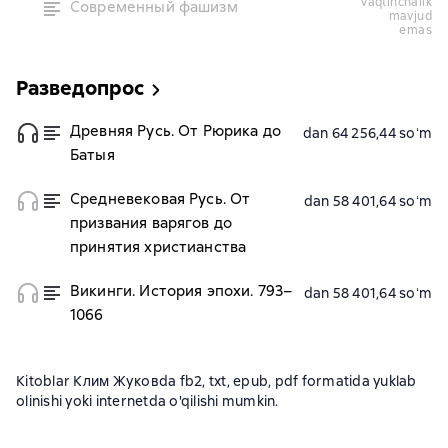
vaqtinchalik
Современный фашизм
mavjud
emas
Разведопрос
Древняя Русь. От Рюрика до
dan 64 256,44 soʻm
Батыя
Средневековая Русь. От
dan 58 401,64 soʻm
призвания варягов до
принятия христианства
Викинги. История эпохи. 793–
dan 58 401,64 soʻm
1066
Kitoblar Клим Жуковda fb2, txt, epub, pdf formatida yuklab
olinishi yoki internetda o'qilishi mumkin.