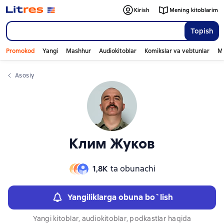
Слайдер с книгами
Слайдер с книгами
Kirish
Mening kitoblarim
Topish
Promokod
Yangi
Mashhur
Audiokitoblar
Komikslar va vebtunlar
Mo
Asosiy
Клим Жуков
1,8К
ta obunachi
Yangiliklarga obuna bo`lish
Yangi kitoblar, audiokitoblar, podkastlar haqida