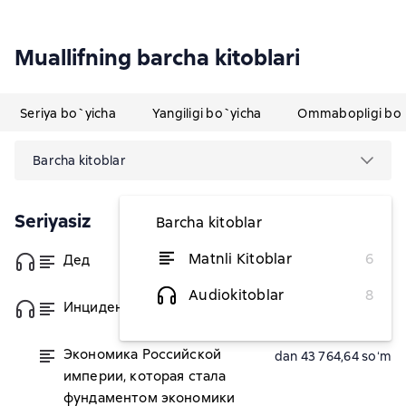
Muallifning barcha kitoblari
Seriya bo`yicha
Yangiligi bo`yicha
Ommabopligi bo`
Barcha kitoblar
Seriyasiz
Barcha kitoblar
Matnli Kitoblar
6
Дед
dan 58 401,64 soʻm
Audiokitoblar
8
Инцидент
dan 75 365,93 soʻm
Экономика Российской
dan 43 764,64 soʻm
империи, которая стала
фундаментом экономики