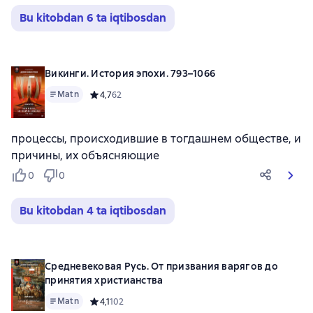
Bu kitobdan 6 ta iqtibosdan
Викинги. История эпохи. 793–1066
Matn
Средний рейтинг 4,7 на основе 62 оценок
4,7
62
процессы, происходившие в тогдашнем обществе, и
причины, их объясняющие
0
0
Bu kitobdan 4 ta iqtibosdan
Средневековая Русь. От призвания варягов до
принятия христианства
Matn
Средний рейтинг 4,1 на основе 102 оценок
4,1
102