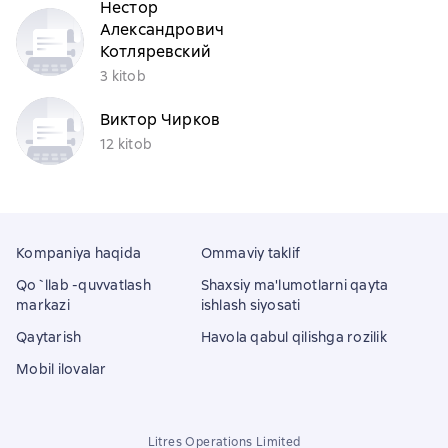
Нестор
Александрович
Котляревский
3 kitob
Виктор Чирков
12 kitob
Kompaniya haqida
Ommaviy taklif
Qo`llab -quvvatlash
Shaxsiy ma'lumotlarni qayta
markazi
ishlash siyosati
Qaytarish
Havola qabul qilishga rozilik
Mobil ilovalar
Litres Operations Limited