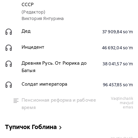
СССР
(Редактор)
Виктория Янтурина
Дед
37 909,84 soʻm
Инцидент
46 692,04 soʻm
Древняя Русь. От Рюрика до
38 041,57 soʻm
Батыя
Солдат императора
96 457,85 soʻm
vaqtinchalik
Пенсионная реформа и рабочее
mavjud
время
emas
Тупичок Гоблина