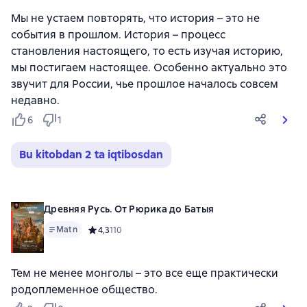
Мы не устаем повторять, что история – это не
события в прошлом. История – процесс
становления настоящего, то есть изучая историю,
мы постигаем настоящее. Особенно актуально это
звучит для России, чье прошлое началось совсем
недавно.
6
1
Bu kitobdan 2 ta iqtibosdan
Древняя Русь. От Рюрика до Батыя
Matn
Средний рейтинг 4,3 на основе 110 оценок
4,3
110
Тем не менее монголы – это все еще практически
родоплеменное общество.