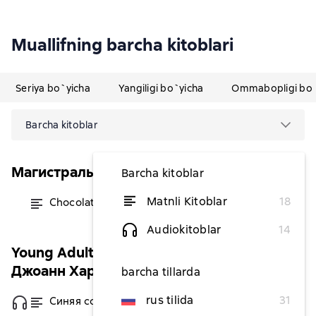
Muallifning barcha kitoblari
Seriya bo`yicha
Yangiligi bo`yicha
Ommabopligi bo`
Barcha kitoblar
Магистраль. Original
Barcha kitoblar
Matnli Kitoblar
18
Chocolat / Шоколад
dan 44 945,45 soʻm
Audiokitoblar
14
Young Adult. Иллюстрированные сказки
Джоанн Харрис
barcha tillarda
rus tilida
31
Синяя соляная тропа
dan 63 854,55 soʻm