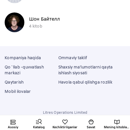
Шон Байтелл
4 kitob
Kompaniya haqida
Ommaviy taklif
Qo`llab -quvvatlash
Shaxsiy ma'lumotlarni qayta
markazi
ishlash siyosati
Qaytarish
Havola qabul qilishga rozilik
Mobil ilovalar
Litres Operations Limited
18 Mallow street co. Limerick, Ireland
Asosiy
Katalog
Kechiktirilganlar
Savat
Mening kitoblarim