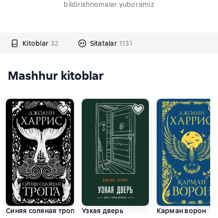
bildirishnomalar yuboramiz
Kitoblar
32
Sitatalar
1131
Mashhur kitoblar
Синяя соляная тропа
Узкая дверь
Карман ворон