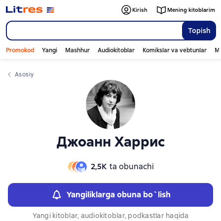
Слайдер с книгами
Слайдер с книгами
Kirish
Mening kitoblarim
Topish
Promokod
Yangi
Mashhur
Audiokitoblar
Komikslar va vebtunlar
Mo
Asosiy
Джоанн Харрис
2,5К
ta obunachi
Yangiliklarga obuna bo`lish
Yangi kitoblar, audiokitoblar, podkastlar haqida