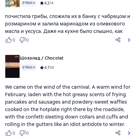
Matn
Средний рейтинг 4,2 на основе 14 оценок
4,2
14
почистила грибы, сложила их в банку с чабрецом и
розмарином и залила маринадом из оливкового
масла и уксуса. Даже на кухне было слышно, как
0
0
Шоколад / Chocolat
Matn
Средний рейтинг 4,7 на основе 39 оценок
4,7
39
We came on the wind of the carnival. A warm wind for
February, laden with the hot greasy scents of frying
pancakes and sausages and powdery-sweet waffles
cooked on the hotplate right there by the roadside,
with the confetti sleeting down collars and cuffs and
rolling in the gutters like an idiot antidote to winter.
0
0