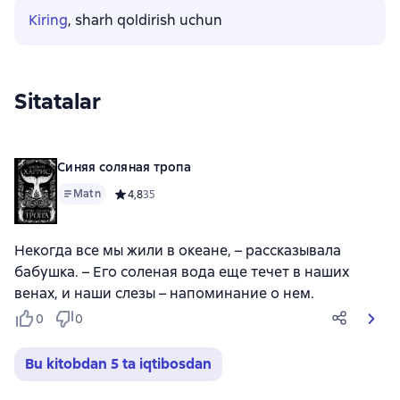
Kiring
, sharh qoldirish uchun
Sitatalar
Синяя соляная тропа
Matn
Средний рейтинг 4,8 на основе 35 оценок
4,8
35
Некогда все мы жили в океане, – рассказывала
бабушка. – Его соленая вода еще течет в наших
венах, и наши слезы – напоминание о нем.
0
0
Bu kitobdan 5 ta iqtibosdan