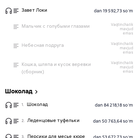
Завет Локи
dan 19 592,73 soʻm
vaqtinchalik
Мальчик с голубыми глазами
mavjud
emas
vaqtinchalik
Небесная подруга
mavjud
emas
vaqtinchalik
Кошка, шляпа и кусок веревки
mavjud
(сборник)
emas
Шоколад
Шоколад
1.
dan 84 218,18 soʻm
Леденцовые туфельки
2.
dan 50 763,64 soʻm
Персики для месье кюре
3.
dan 53 672,73 soʻm