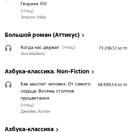
Генрихе VIII
(Чтец)
Элисон Уэйр
Большой роман (Аттикус)
Когда нас держат
(Чтец)
73 296,12 soʻm
Энн Майклз
Азбука-классика. Non-Fiction
Как мыслит человек. От самого
68 889,54 soʻm
сердца. Восемь столпов
процветания
(Чтец)
Джеймс Аллен
Азбука-классика