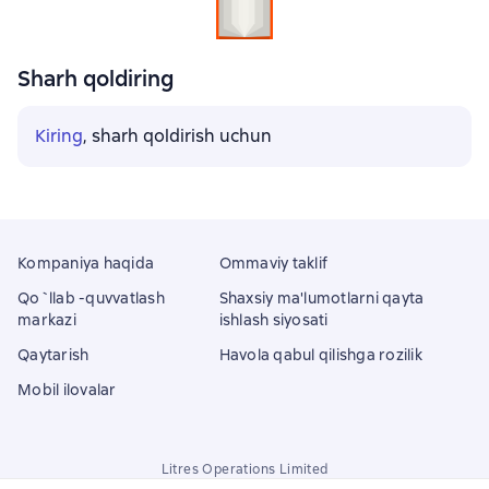
Sharh qoldiring
Kiring
, sharh qoldirish uchun
Kompaniya haqida
Ommaviy taklif
Qo`llab -quvvatlash
Shaxsiy ma'lumotlarni qayta
markazi
ishlash siyosati
Qaytarish
Havola qabul qilishga rozilik
Mobil ilovalar
Litres Operations Limited
18 Mallow street co. Limerick, Ireland