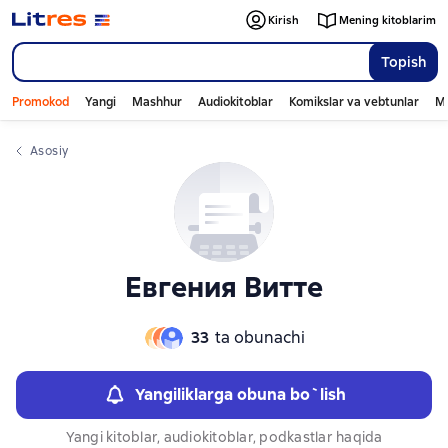
Слайдер с книгами
Kirish
Mening kitoblarim
Topish
Promokod
Yangi
Mashhur
Audiokitoblar
Komikslar va vebtunlar
Mo
Asosiy
Евгения Витте
33
ta obunachi
Yangiliklarga obuna bo`lish
Yangi kitoblar, audiokitoblar, podkastlar haqida