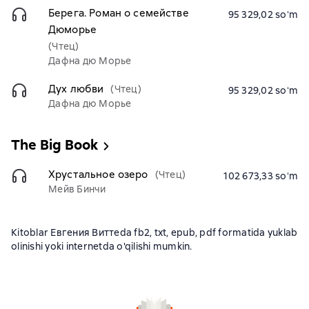
Берега. Роман о семействе
95 329,02 soʻm
Дюморье
(Чтец)
Дафна дю Морье
Дух любви
(Чтец)
95 329,02 soʻm
Дафна дю Морье
The Big Book
Хрустальное озеро
(Чтец)
102 673,33 soʻm
Мейв Бинчи
Kitoblar Евгения Виттеda fb2, txt, epub, pdf formatida yuklab
olinishi yoki internetda o'qilishi mumkin.