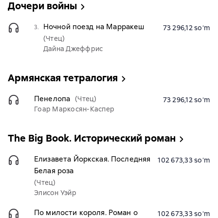
Дочери войны
Ночной поезд на Марракеш
3.
73 296,12 soʻm
(Чтец)
Дайна Джеффрис
Армянская тетралогия
Пенелопа
(Чтец)
73 296,12 soʻm
Гоар Маркосян-Каспер
The Big Book. Исторический роман
Елизавета Йоркская. Последняя
102 673,33 soʻm
Белая роза
(Чтец)
Элисон Уэйр
По милости короля. Роман о
102 673,33 soʻm