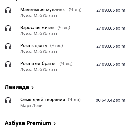
Маленькие мужчины
(Чтец)
27 893,65 soʻm
Луиза Мэй Олкотт
Взрослая жизнь
(Чтец)
27 893,65 soʻm
Луиза Мэй Олкотт
Роза в цвету
(Чтец)
27 893,65 soʻm
Луиза Мэй Олкотт
Роза и ее братья
(Чтец)
27 893,65 soʻm
Луиза Мэй Олкотт
Левиада
Семь дней творения
(Чтец)
80 640,42 soʻm
Марк Леви
Азбука Premium