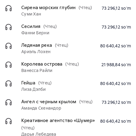
Сирена морских глубин
(Чтец)
73 296,12 soʻm
Суми Хан
Сесилия
(Чтец)
73 296,12 soʻm
Фанни Берни
Ледяная река
(Чтец)
80 640,42 soʻm
Ариэль Лохен
Королева острова
(Чтец)
21 988,84 soʻm
Ванесса Райли
Гейша
(Чтец)
80 640,42 soʻm
Лиза Дэлби
Ангел с черным крылом
(Чтец)
73 296,12 soʻm
Аманда Скенандор
Креативное агентство «Шумер»
80 640,42 soʻm
(Чтец)
Дарья Лебедева