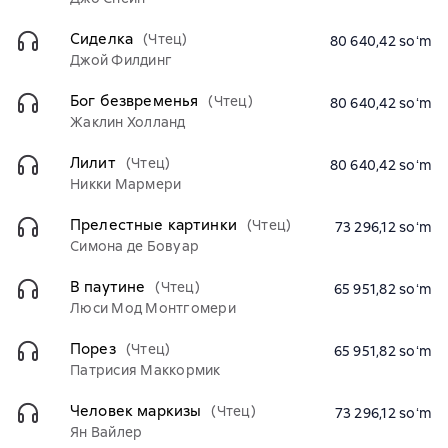
Сиделка
(Чтец)
80 640,42 soʻm
Джой Филдинг
Бог безвременья
(Чтец)
80 640,42 soʻm
Жаклин Холланд
Лилит
(Чтец)
80 640,42 soʻm
Никки Мармери
Прелестные картинки
(Чтец)
73 296,12 soʻm
Симона де Бовуар
В паутине
(Чтец)
65 951,82 soʻm
Люси Мод Монтгомери
Порез
(Чтец)
65 951,82 soʻm
Патрисия Маккормик
Человек маркизы
(Чтец)
73 296,12 soʻm
Ян Вайлер