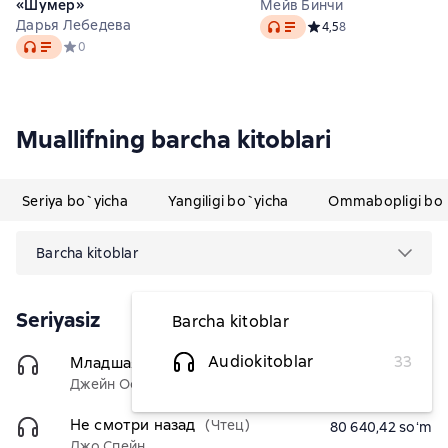
«Шумер»
Мейв Бинчи
Audio
Дарья Лебедева
Средний рейтинг 4,5 на
4,5
8
Audio
Средний рейтинг 0 на основе 0 оценок
0
Muallifning barcha kitoblari
Seriya bo`yicha
Yangiligi bo`yicha
Ommabopligi bo`
Barcha kitoblar
Seriyasiz
Barcha kitoblar
Audiokitoblar
33
Младшая сестра
(Чтец)
65 951,82 soʻm
Джейн Остин, Кэтрин Остин Хаббэк
Не смотри назад
(Чтец)
80 640,42 soʻm
Джо Спейн