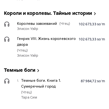
Короли и королевы. Тайные истории
Королевы завоеваний
(Чтец)
102 673,33 soʻm
Элисон Уэйр
Генрих VIII. Жизнь королевского
102 673,33 soʻm
двора
(Чтец)
Элисон Уэйр
Темные боги
Темные боги. Книга 1.
1.
87 984,72 soʻm
Сумеречный город
(Чтец)
Тара Сим