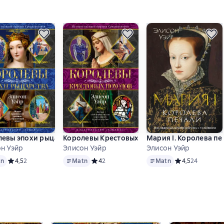
з жизни двора Тюдоров
левы эпохи рыцарства
Королевы Крестовых походов
Мария I. Королева пе
н Уэйр
Элисон Уэйр
Элисон Уэйр
Matn
Matn
основе 13 оценок
tn
Средний рейтинг 4,5 на основе 2 оценок
4,5
2
Matn
Средний рейтинг 4 на основе 2 оценок
4
2
Matn
Средний рейтинг
4,5
24