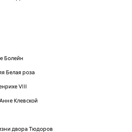
не Болейн
яя Белая роза
нрихе VIII
 Анне Клевской
жизни двора Тюдоров