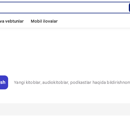
va vebtunlar
Mobil ilovalar
ish
Yangi kitoblar, audiokitoblar, podkastlar haqida bildirishn