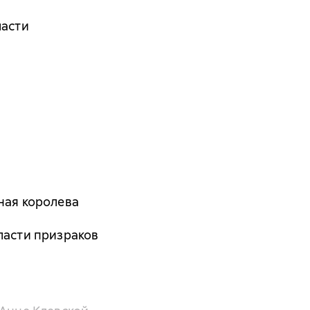
ласти
ная королева
ласти призраков