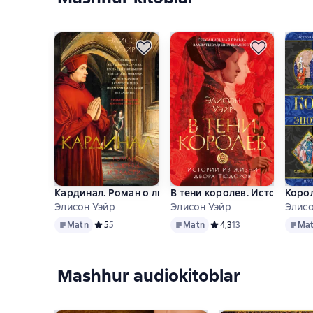
Кардинал. Роман о любви и власти
В тени королев. Истории и
Коро
Элисон Уэйр
Элисон Уэйр
Элисо
Matn
Matn
Matn
Matn
Средний рейтинг 5 на основе 5 оценок
5
5
Matn
Средний рейтинг 4,3 на 
4,3
13
Ma
Mashhur audiokitoblar