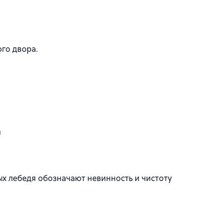
го двора.
й
лых лебедя обозначают невинность и чистоту