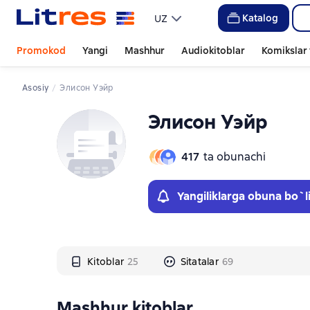
Слайдер с книгами
Слайдер с книгами
Katalog
UZ
Promokod
Yangi
Mashhur
Audiokitoblar
Komikslar 
Asosiy
Элисон Уэйр
Элисон Уэйр
417
ta obunachi
Yangiliklarga obuna bo`l
Kitoblar
25
Sitatalar
69
Mashhur kitoblar