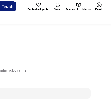
Topish
Kechiktirilganlar
Savat
Mening kitoblarim
Kirish
omalar yuboramiz