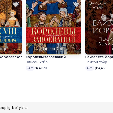
ь королевского двора
Королевы завоеваний
Елизавета Йорк
Элисон Уэйр
Элисон Уэйр
Audio
Audio
 4,7 на основе 28 оценок
Средний рейтинг 4,6 на основе 20 оценок
4,6
20
Средний рей
4,4
58
pligi bo`yicha