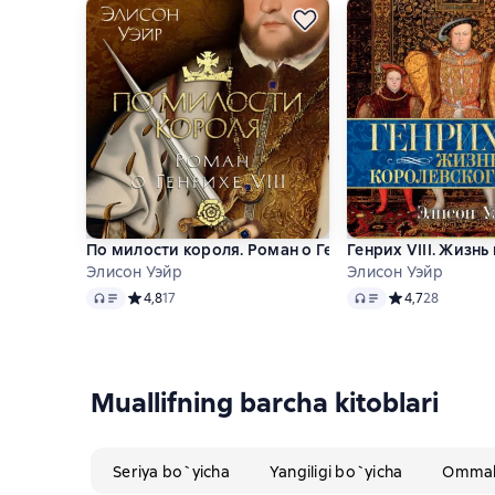
По милости короля. Роман о Генрихе VIII
Генрих VIII. Жизн
Элисон Уэйр
Элисон Уэйр
Audio
Audio
Средний рейтинг 4,8 на основе 17 оценок
4,8
17
Средний рейтинг
4,7
28
Muallifning barcha kitoblari
Seriya bo`yicha
Yangiligi bo`yicha
Ommabo