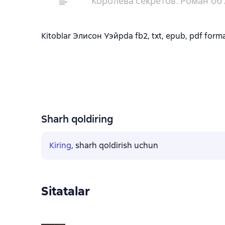
Королева секретов. Роман об
Kitoblar Элисон Уэйрda fb2, txt, epub, pdf format
Sharh qoldiring
Kiring
, sharh qoldirish uchun
Sitatalar