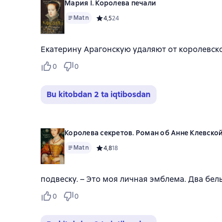
Мария I. Королева печали
Matn
Средний рейтинг 4,5 на основе 24 оценок
4,5
24
Екатерину Арагонскую удаляют от королевско
0
0
Bu kitobdan 2 ta iqtibosdan
Королева секретов. Роман об Анне Клевско
Matn
Средний рейтинг 4,8 на основе 18 оценок
4,8
18
подвеску. – Это моя личная эмблема. Два бе
0
0