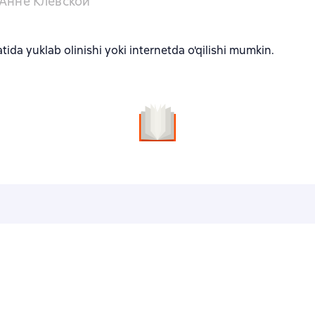
 Анне Клевской
ida yuklab olinishi yoki internetda o'qilishi mumkin.