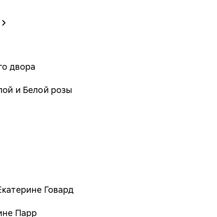
ого двора
лой и Белой розы
Екатерине Говард
ине Парр