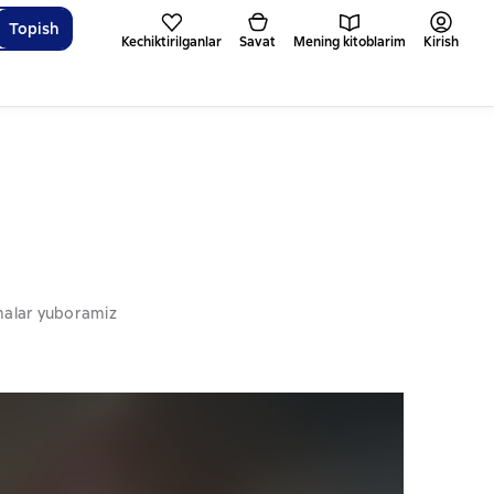
Topish
Kechiktirilganlar
Savat
Mening kitoblarim
Kirish
omalar yuboramiz