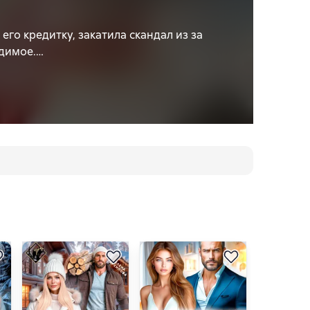
го кредитку, закатила скандал из за
одимое.
то ж знал, что в глухой деревне он
то такое «инстастори», зато знает,
я — и не собирается верить ещё раз.
 с той, кто не продаётся, и с
 и свободой?
то не стены, а человек. И о том, что