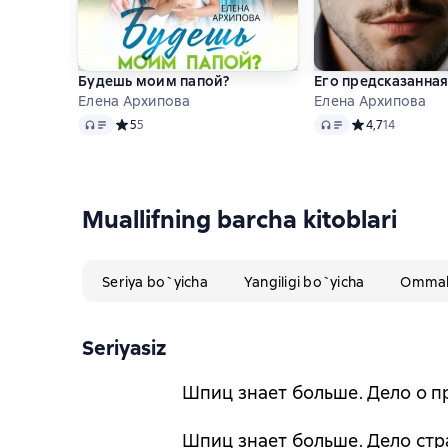
Будешь моим папой?
Его предсказанная
Елена Архипова
Елена Архипова
Audio
Audio
Средний рейтинг 5 на основе 5 оценок
5
5
Средний рейтинг
4,7
14
Muallifning barcha kitoblari
Seriya bo`yicha
Yangiligi bo`yicha
Ommabo
Seriyasiz
Шпиц знает больше. Дело о 
Шпиц знает больше. Дело ст