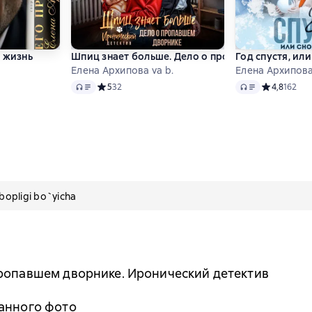
 жизнь
Шпиц знает больше. Дело о пропавшем дворник
Год спустя, ил
Елена Архипова va b.
Елена Архипов
Audio
Audio
 4,7 на основе 14 оценок
Средний рейтинг 5 на основе 32 оценок
5
32
Средний рей
4,8
162
pligi bo`yicha
пропавшем дворнике. Иронический детектив
ранного фото