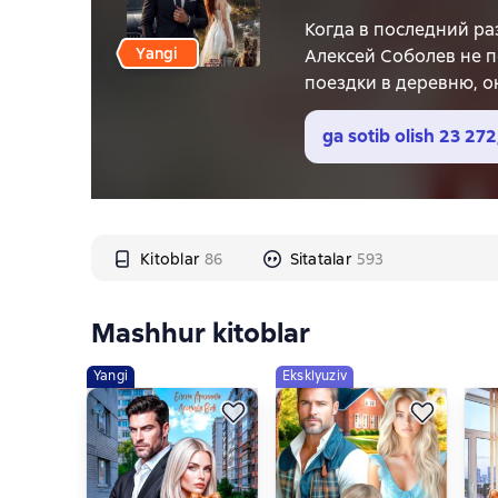
Когда в последний раз
Yangi
Алексей Соболев не п
поездки в деревню, о
Он планировал провет
встретит девушку, кот
ga sotib olish
23 272
Рыжую, зелёноглазую и
каково это — верить 
Алексей привык догова
собственным сердцем,
Kitoblar
86
Sitatalar
593
История о том, как сб
иногда лучший отпуск
Mashhur kitoblar
Yangi
Eksklyuziv