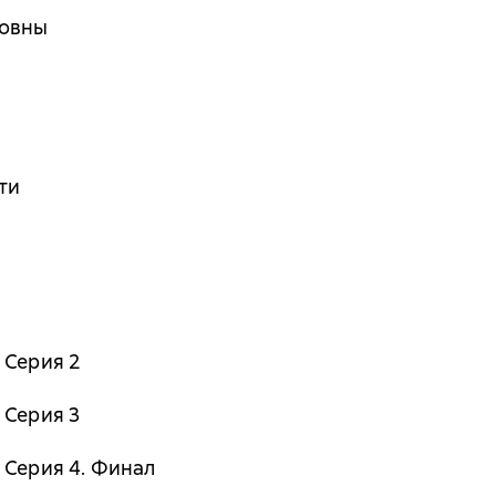
новны
ти
 Серия 2
 Серия 3
 Серия 4. Финал