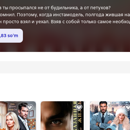
 ты просыпался не от будильника, а от петухов?
омнил. Поэтому, когда инстамодель, полгода жившая на е
н просто взял и уехал. Взяв с собой только самое необх
рить голову и через две недели вернуться обратно. Но к
орая перевернёт всё с ног на голову?
,83 soʻm
 без капли косметики. Даша не носит стразы, не знает, ч
мужчине и обжечься. Она уже слышала красивые обещани
риваться и получать своё. Но сможет ли он договориться
 которое вдруг решило остаться там, где пахнет сеном
ежать от фальши — и найти настоящее. О том, что дом — э
 — тот, который меняет всё.