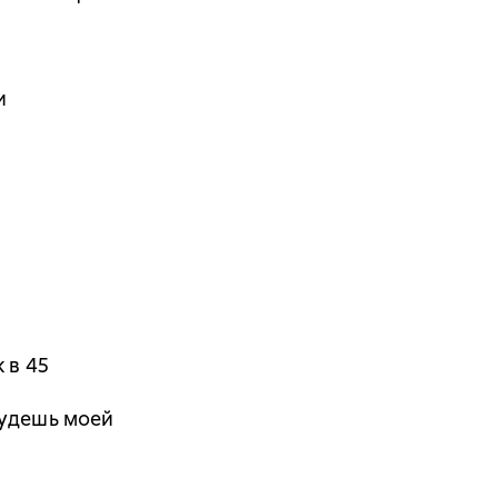
и
 в 45
будешь моей
и