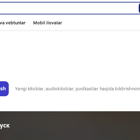
va vebtunlar
Mobil ilovalar
ish
Yangi kitoblar, audiokitoblar, podkastlar haqida bildirishn
уск