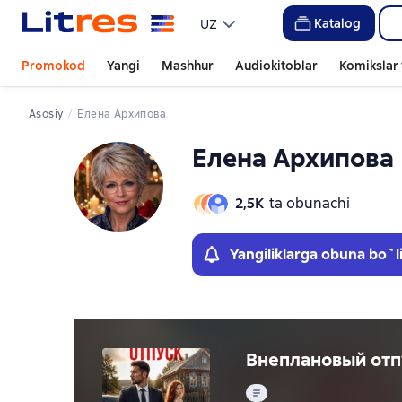
Слайдер с книгами
Слайдер с книгами
Katalog
UZ
Promokod
Yangi
Mashhur
Audiokitoblar
Komikslar 
Asosiy
Елена Архипова
Елена Архипова
2,5К
ta obunachi
Yangiliklarga obuna bo`l
Внеплановый отп
Matn